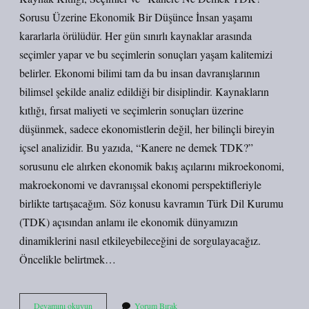
Sorusu Üzerine Ekonomik Bir Düşünce İnsan yaşamı
kararlarla örülüdür. Her gün sınırlı kaynaklar arasında
seçimler yapar ve bu seçimlerin sonuçları yaşam kalitemizi
belirler. Ekonomi bilimi tam da bu insan davranışlarının
bilimsel şekilde analiz edildiği bir disiplindir. Kaynakların
kıtlığı, fırsat maliyeti ve seçimlerin sonuçları üzerine
düşünmek, sadece ekonomistlerin değil, her bilinçli bireyin
içsel analizidir. Bu yazıda, “Kanere ne demek TDK?”
sorusunu ele alırken ekonomik bakış açılarını mikroekonomi,
makroekonomi ve davranışsal ekonomi perspektifleriyle
birlikte tartışacağım. Söz konusu kavramın Türk Dil Kurumu
(TDK) açısından anlamı ile ekonomik dünyamızın
dinamiklerini nasıl etkileyebileceğini de sorgulayacağız.
Öncelikle belirtmek…
Kanere
Devamını okuyun
Yorum Bırak