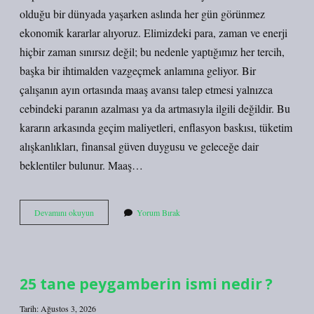
olduğu bir dünyada yaşarken aslında her gün görünmez
ekonomik kararlar alıyoruz. Elimizdeki para, zaman ve enerji
hiçbir zaman sınırsız değil; bu nedenle yaptığımız her tercih,
başka bir ihtimalden vazgeçmek anlamına geliyor. Bir
çalışanın ayın ortasında maaş avansı talep etmesi yalnızca
cebindeki paranın azalması ya da artmasıyla ilgili değildir. Bu
kararın arkasında geçim maliyetleri, enflasyon baskısı, tüketim
alışkanlıkları, finansal güven duygusu ve geleceğe dair
beklentiler bulunur. Maaş…
Avans
Devamını okuyun
Yorum Bırak
almak
ne
anlama
gelir
?
25 tane peygamberin ismi nedir ?
Tarih: Ağustos 3, 2026