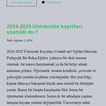
25
Devamını okuyun
Yorum Bırak
tane
peygamberin
ismi
nedir
?
2024-2025 Üniversite kayıtları
uzatıldı mı ?
Tarih: Ağustos 3, 2026
2024-2025 Üniversite Kayıtları Uzatıldı mı? Eğitim Sürecine
Pedagojik Bir Bakış Eğitim, yalnızca bir okul sırasına
oturmak, bir sınava hazırlanmak ya da bir belge almak
anlamına gelmez. Öğrenmek; insanın kendisini, çevresini ve
geleceğini yeniden keşfetme yolculuğudur. Her yeni bilgi,
kişinin dünyaya bakışında küçük ama önemli bir dönüşüm
yaratır. Bazen bir kitapta karşılaşılan fikir, bazen bir
öğretmenin yönlendirmesi, bazen de bir arkadaşla yapılan
tartışma hayatın yönünü değiştirebilir. Üniversiteye adım