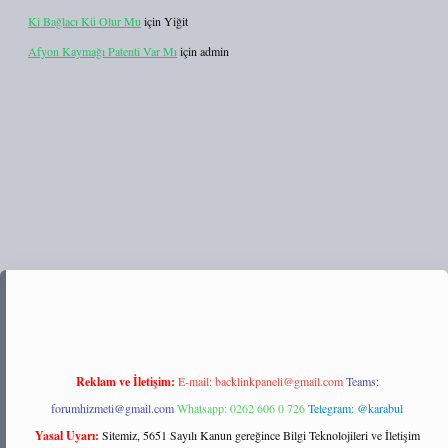
Ki Bağlacı Kü Olur Mu
için
Yiğit
Afyon Kaymağı Patenti Var Mı
için
admin
tulipbett.net/
Reklam ve İletişim:
E-mail:
backlinkpaneli@gmail.com
Teams:
forumhizmeti@gmail.com
Whatsapp: 0262 606 0 726
Telegram: @karabul
Yasal Uyarı:
Sitemiz, 5651 Sayılı Kanun gereğince Bilgi Teknolojileri ve İletişim