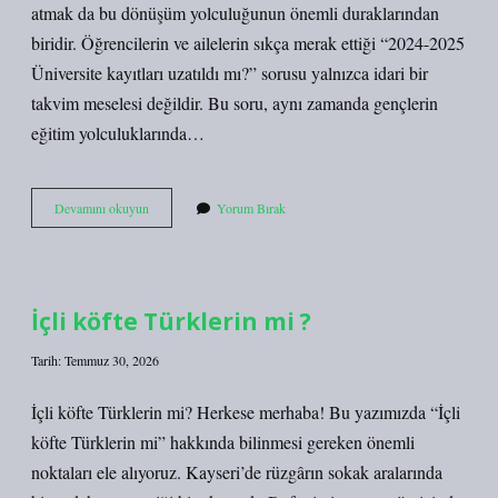
atmak da bu dönüşüm yolculuğunun önemli duraklarından
biridir. Öğrencilerin ve ailelerin sıkça merak ettiği “2024-2025
Üniversite kayıtları uzatıldı mı?” sorusu yalnızca idari bir
takvim meselesi değildir. Bu soru, aynı zamanda gençlerin
eğitim yolculuklarında…
2024-
Devamını okuyun
Yorum Bırak
2025
Üniversite
kayıtları
uzatıldı
mı
İçli köfte Türklerin mi ?
?
Tarih: Temmuz 30, 2026
İçli köfte Türklerin mi? Herkese merhaba! Bu yazımızda “İçli
köfte Türklerin mi” hakkında bilinmesi gereken önemli
noktaları ele alıyoruz. Kayseri’de rüzgârın sokak aralarında