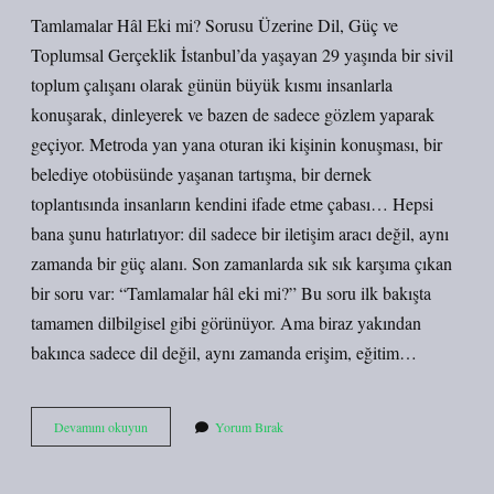
Tamlamalar Hâl Eki mi? Sorusu Üzerine Dil, Güç ve
Toplumsal Gerçeklik İstanbul’da yaşayan 29 yaşında bir sivil
toplum çalışanı olarak günün büyük kısmı insanlarla
konuşarak, dinleyerek ve bazen de sadece gözlem yaparak
geçiyor. Metroda yan yana oturan iki kişinin konuşması, bir
belediye otobüsünde yaşanan tartışma, bir dernek
toplantısında insanların kendini ifade etme çabası… Hepsi
bana şunu hatırlatıyor: dil sadece bir iletişim aracı değil, aynı
zamanda bir güç alanı. Son zamanlarda sık sık karşıma çıkan
bir soru var: “Tamlamalar hâl eki mi?” Bu soru ilk bakışta
tamamen dilbilgisel gibi görünüyor. Ama biraz yakından
bakınca sadece dil değil, aynı zamanda erişim, eğitim…
Tamlamalar
Devamını okuyun
Yorum Bırak
hâl
eki
mi