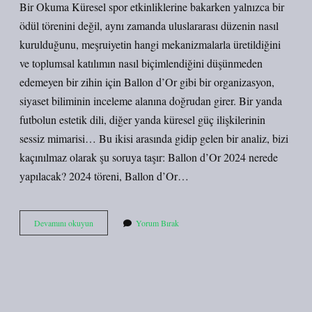
Bir Okuma Küresel spor etkinliklerine bakarken yalnızca bir
ödül törenini değil, aynı zamanda uluslararası düzenin nasıl
kurulduğunu, meşruiyetin hangi mekanizmalarla üretildiğini
ve toplumsal katılımın nasıl biçimlendiğini düşünmeden
edemeyen bir zihin için Ballon d’Or gibi bir organizasyon,
siyaset biliminin inceleme alanına doğrudan girer. Bir yanda
futbolun estetik dili, diğer yanda küresel güç ilişkilerinin
sessiz mimarisi… Bu ikisi arasında gidip gelen bir analiz, bizi
kaçınılmaz olarak şu soruya taşır: Ballon d’Or 2024 nerede
yapılacak? 2024 töreni, Ballon d’Or…
Ballon
Devamını okuyun
Yorum Bırak
d’Or
2024
nerede
yapılacak
?