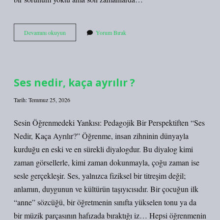
Kozmetik
Devamını okuyun
Yorum Bırak
bilimi
nedir
?
Ses nedir, kaça ayrılır ?
Tarih: Temmuz 25, 2026
Sesin Öğrenmedeki Yankısı: Pedagojik Bir Perspektiften “Ses
Nedir, Kaça Ayrılır?” Öğrenme, insan zihninin dünyayla
kurduğu en eski ve en sürekli diyalogdur. Bu diyalog kimi
zaman görsellerle, kimi zaman dokunmayla, çoğu zaman ise
sesle gerçekleşir. Ses, yalnızca fiziksel bir titreşim değil;
anlamın, duygunun ve kültürün taşıyıcısıdır. Bir çocuğun ilk
“anne” sözcüğü, bir öğretmenin sınıfta yükselen tonu ya da
bir müzik parçasının hafızada bıraktığı iz… Hepsi öğrenmenin