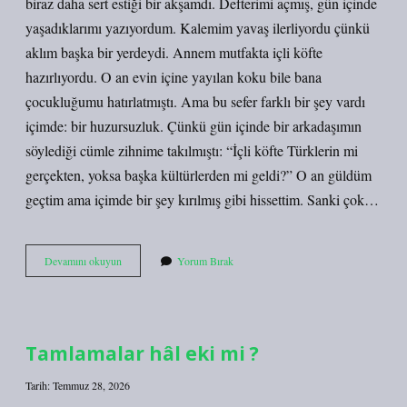
biraz daha sert estiği bir akşamdı. Defterimi açmış, gün içinde
yaşadıklarımı yazıyordum. Kalemim yavaş ilerliyordu çünkü
aklım başka bir yerdeydi. Annem mutfakta içli köfte
hazırlıyordu. O an evin içine yayılan koku bile bana
çocukluğumu hatırlatmıştı. Ama bu sefer farklı bir şey vardı
içimde: bir huzursuzluk. Çünkü gün içinde bir arkadaşımın
söylediği cümle zihnime takılmıştı: “İçli köfte Türklerin mi
gerçekten, yoksa başka kültürlerden mi geldi?” O an güldüm
geçtim ama içimde bir şey kırılmış gibi hissettim. Sanki çok…
İçli
Devamını okuyun
Yorum Bırak
köfte
Türklerin
mi
?
Tamlamalar hâl eki mi ?
Tarih: Temmuz 28, 2026