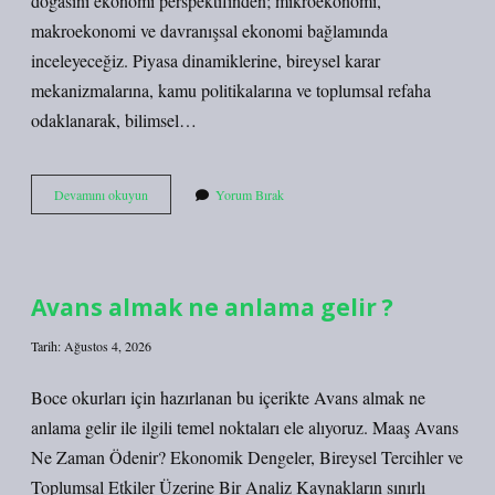
doğasını ekonomi perspektifinden; mikroekonomi,
makroekonomi ve davranışsal ekonomi bağlamında
inceleyeceğiz. Piyasa dinamiklerine, bireysel karar
mekanizmalarına, kamu politikalarına ve toplumsal refaha
odaklanarak, bilimsel…
Bilimsel
Devamını okuyun
Yorum Bırak
bilgi
mutlak
mıdır
?
Avans almak ne anlama gelir ?
Tarih: Ağustos 4, 2026
Boce okurları için hazırlanan bu içerikte Avans almak ne
anlama gelir ile ilgili temel noktaları ele alıyoruz. Maaş Avans
Ne Zaman Ödenir? Ekonomik Dengeler, Bireysel Tercihler ve
Toplumsal Etkiler Üzerine Bir Analiz Kaynakların sınırlı