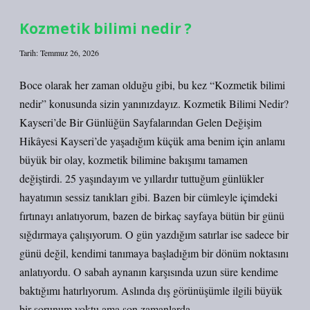
?
Kozmetik bilimi nedir ?
Tarih: Temmuz 26, 2026
Boce olarak her zaman olduğu gibi, bu kez “Kozmetik bilimi
nedir” konusunda sizin yanınızdayız. Kozmetik Bilimi Nedir?
Kayseri’de Bir Günlüğün Sayfalarından Gelen Değişim
Hikâyesi Kayseri’de yaşadığım küçük ama benim için anlamı
büyük bir olay, kozmetik bilimine bakışımı tamamen
değiştirdi. 25 yaşındayım ve yıllardır tuttuğum günlükler
hayatımın sessiz tanıkları gibi. Bazen bir cümleyle içimdeki
fırtınayı anlatıyorum, bazen de birkaç sayfaya bütün bir günü
sığdırmaya çalışıyorum. O gün yazdığım satırlar ise sadece bir
günü değil, kendimi tanımaya başladığım bir dönüm noktasını
anlatıyordu. O sabah aynanın karşısında uzun süre kendime
baktığımı hatırlıyorum. Aslında dış görünüşümle ilgili büyük
bir sorunum yoktu ama son zamanlarda…