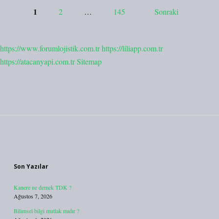
Yazı
1
2
…
145
Sonraki
sayfalaması
https://www.forumlojistik.com.tr
https://liliapp.com.tr
https://atacanyapi.com.tr
Sitemap
Sidebar
Son Yazılar
Kanere ne demek TDK ?
Ağustos 7, 2026
Bilimsel bilgi mutlak mıdır ?