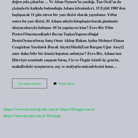
doğru yola çıkarlar… Ve Altan Öymen’in yazdığı, Tan Oral’ın da
çizimlerle katkıda bulunduğu Adana izlenimleri, 15 Eylül 1981’den
başlayarak 11 gün süren bir yazı dizisi olarak yayınlanır. Yıllar
sonra bu yazı dizisi, 01 Adana adıyla kitaplaştırılarak günümüz
okuyucularıyla buluşur. 01’in yapımcısı kim? Zero Bir Film
PosteriYönetmenKadri Beran TaşkınYapımcıDoğal
DenizOyuncuSavaş Satış Onur Akbay Hakan Aydın Mehmet Elmas
Cengizhan Yurdutek Burak AkyüzMüzikEsat Bargun Uğur Ateş12
satır daha Sıfır bir kimin hayatını anlatıyor? Zero Bir, Adana’nın
Hürriyet semtinde yaşayan Savaş, Cio ve Özgür isimli üç gencin,
mahalledeki uyuşturucu, suç ve mafyayla mücadelesini konu…
01
Devamını okuyun
Yorum Bırak
Adana
Yazarı
Kimdir
https://www.forumlojistik.com.tr
https://liliapp.com.tr
https://atacanyapi.com.tr
Sitemap