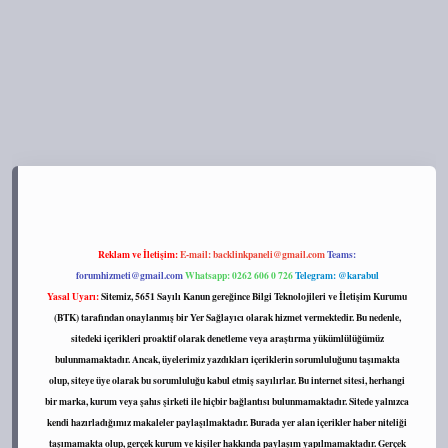
s://tulipbett.net/
Reklam ve İletişim:
E-mail:
backlinkpaneli@gmail.com
Teams:
forumhizmeti@gmail.com
Whatsapp: 0262 606 0 726
Telegram: @karabul
Yasal Uyarı:
Sitemiz, 5651 Sayılı Kanun gereğince Bilgi Teknolojileri ve İletişim Kurumu
(BTK) tarafından onaylanmış bir Yer Sağlayıcı olarak hizmet vermektedir. Bu nedenle,
sitedeki içerikleri proaktif olarak denetleme veya araştırma yükümlülüğümüz
bulunmamaktadır. Ancak, üyelerimiz yazdıkları içeriklerin sorumluluğunu taşımakta
olup, siteye üye olarak bu sorumluluğu kabul etmiş sayılırlar. Bu internet sitesi, herhangi
bir marka, kurum veya şahıs şirketi ile hiçbir bağlantısı bulunmamaktadır. Sitede yalnızca
kendi hazırladığımız makaleler paylaşılmaktadır. Burada yer alan içerikler haber niteliği
taşımamakta olup, gerçek kurum ve kişiler hakkında paylaşım yapılmamaktadır. Gerçek