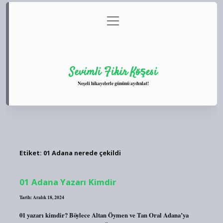
menüyü
Anasayfa
Gizlilik Politikası
Yasal Uyarı
aç
Hakkımızda
Sevimli Fikir Köşesi
Neşeli hikayelerle gününü aydınlat!
Etiket:
01 Adana nerede çekildi
01 Adana Yazarı Kimdir
Tarih: Aralık 18, 2024
01 yazarı kimdir? Böylece Altan Öymen ve Tan Oral Adana’ya