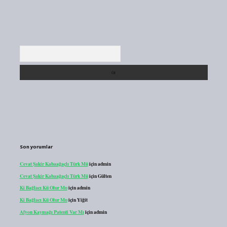
Arama
Son yorumlar
Cevat Şakir Kabaağaçlı Türk Mü
için
admin
Cevat Şakir Kabaağaçlı Türk Mü
için
Gülten
Ki Bağlacı Kü Olur Mu
için
admin
Ki Bağlacı Kü Olur Mu
için
Yiğit
Afyon Kaymağı Patenti Var Mı
için
admin