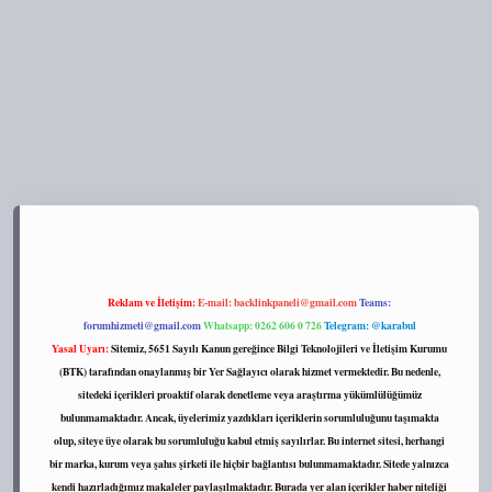
s://tulipbett.net/
Reklam ve İletişim:
E-mail:
backlinkpaneli@gmail.com
Teams:
forumhizmeti@gmail.com
Whatsapp: 0262 606 0 726
Telegram: @karabul
Yasal Uyarı:
Sitemiz, 5651 Sayılı Kanun gereğince Bilgi Teknolojileri ve İletişim Kurumu
(BTK) tarafından onaylanmış bir Yer Sağlayıcı olarak hizmet vermektedir. Bu nedenle,
sitedeki içerikleri proaktif olarak denetleme veya araştırma yükümlülüğümüz
bulunmamaktadır. Ancak, üyelerimiz yazdıkları içeriklerin sorumluluğunu taşımakta
olup, siteye üye olarak bu sorumluluğu kabul etmiş sayılırlar. Bu internet sitesi, herhangi
bir marka, kurum veya şahıs şirketi ile hiçbir bağlantısı bulunmamaktadır. Sitede yalnızca
kendi hazırladığımız makaleler paylaşılmaktadır. Burada yer alan içerikler haber niteliği