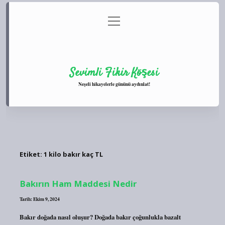
menüyü
Anasayfa
Gizlilik Politikası
Yasal Uyarı
aç
Hakkımızda
Sevimli Fikir Köşesi
Neşeli hikayelerle gününü aydınlat!
Etiket:
1 kilo bakır kaç TL
Bakırın Ham Maddesi Nedir
Tarih: Ekim 9, 2024
Bakır doğada nasıl oluşur? Doğada bakır çoğunlukla bazalt