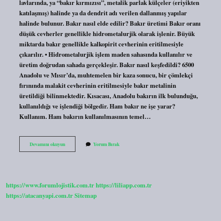
lavlarında, ya “bakır kırmızısı”, metalik parlak külçeler (eriyikten
katılaşmış) halinde ya da dendrit adı verilen dallanmış yapılar
halinde bulunur. Bakır nasıl elde edilir? Bakır üretimi Bakır oranı
düşük cevherler genellikle hidrometalurjik olarak işlenir. Büyük
miktarda bakır genellikle kalkopirit cevherinin eritilmesiyle
çıkarılır. • Hidrometalurjik işlem maden sahasında kullanılır ve
üretim doğrudan sahada gerçekleşir. Bakır nasıl keşfedildi? 6500
Anadolu ve Mısır’da, muhtemelen bir kaza sonucu, bir çömlekçi
fırınında malakit cevherinin eritilmesiyle bakır metalinin
üretildiği bilinmektedir. Kısacası, Anadolu bakırın ilk bulunduğu,
kullanıldığı ve işlendiği bölgedir. Ham bakır ne işe yarar?
Kullanım. Ham bakırın kullanılmasının temel…
Bakırın
Devamını okuyun
Yorum Bırak
Ham
Maddesi
Nedir
https://www.forumlojistik.com.tr
https://liliapp.com.tr
https://atacanyapi.com.tr
Sitemap