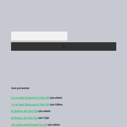
Arama
Son yorumlar
Cevat Şakir Kabaağaçlı Türk Mü
için
admin
Cevat Şakir Kabaağaçlı Türk Mü
için
Gülten
Ki Bağlacı Kü Olur Mu
için
admin
Ki Bağlacı Kü Olur Mu
için
Yiğit
Afyon Kaymağı Patenti Var Mı
için
admin