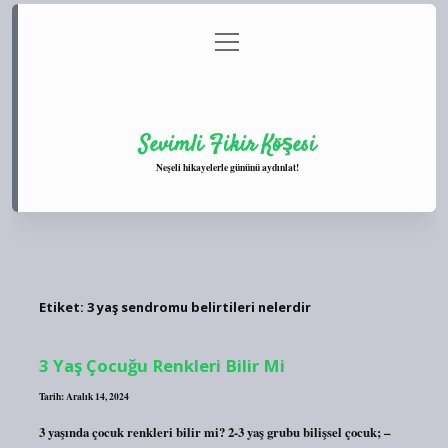
menüyü
Anasayfa
Gizlilik Politikası
Yasal Uyarı
aç
Hakkımızda
Sevimli Fikir Köşesi
Neşeli hikayelerle gününü aydınlat!
Etiket:
3 yaş sendromu belirtileri nelerdir
3 Yaş Çocuğu Renkleri Bilir Mi
Tarih: Aralık 14, 2024
3 yaşında çocuk renkleri bilir mi? 2-3 yaş grubu bilişsel çocuk; –