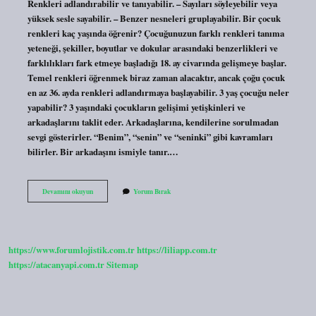
Renkleri adlandırabilir ve tanıyabilir. – Sayıları söyleyebilir veya
yüksek sesle sayabilir. – Benzer nesneleri gruplayabilir. Bir çocuk
renkleri kaç yaşında öğrenir? Çocuğunuzun farklı renkleri tanıma
yeteneği, şekiller, boyutlar ve dokular arasındaki benzerlikleri ve
farklılıkları fark etmeye başladığı 18. ay civarında gelişmeye başlar.
Temel renkleri öğrenmek biraz zaman alacaktır, ancak çoğu çocuk
en az 36. ayda renkleri adlandırmaya başlayabilir. 3 yaş çocuğu neler
yapabilir? 3 yaşındaki çocukların gelişimi yetişkinleri ve
arkadaşlarını taklit eder. Arkadaşlarına, kendilerine sorulmadan
sevgi gösterirler. “Benim”, “senin” ve “seninki” gibi kavramları
bilirler. Bir arkadaşını ismiyle tanır.…
3
Devamını okuyun
Yorum Bırak
Yaş
Çocuğu
Renkleri
Bilir
Mi
https://www.forumlojistik.com.tr
https://liliapp.com.tr
https://atacanyapi.com.tr
Sitemap