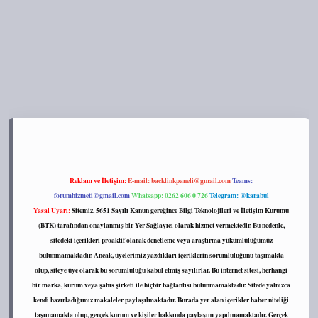
s://tulipbett.net/
Reklam ve İletişim:
E-mail:
backlinkpaneli@gmail.com
Teams:
forumhizmeti@gmail.com
Whatsapp: 0262 606 0 726
Telegram: @karabul
Yasal Uyarı:
Sitemiz, 5651 Sayılı Kanun gereğince Bilgi Teknolojileri ve İletişim Kurumu
(BTK) tarafından onaylanmış bir Yer Sağlayıcı olarak hizmet vermektedir. Bu nedenle,
sitedeki içerikleri proaktif olarak denetleme veya araştırma yükümlülüğümüz
bulunmamaktadır. Ancak, üyelerimiz yazdıkları içeriklerin sorumluluğunu taşımakta
olup, siteye üye olarak bu sorumluluğu kabul etmiş sayılırlar. Bu internet sitesi, herhangi
bir marka, kurum veya şahıs şirketi ile hiçbir bağlantısı bulunmamaktadır. Sitede yalnızca
kendi hazırladığımız makaleler paylaşılmaktadır. Burada yer alan içerikler haber niteliği
taşımamakta olup, gerçek kurum ve kişiler hakkında paylaşım yapılmamaktadır. Gerçek