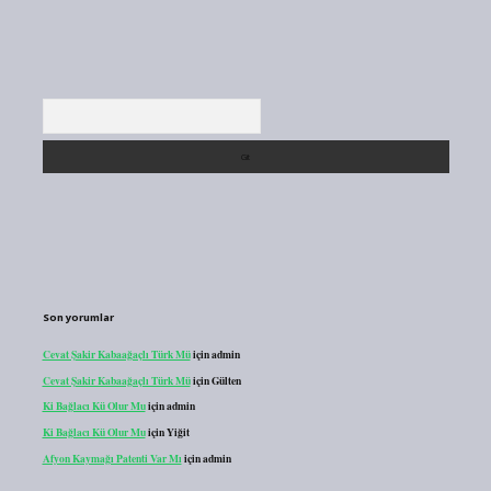
Arama
Son yorumlar
Cevat Şakir Kabaağaçlı Türk Mü
için
admin
Cevat Şakir Kabaağaçlı Türk Mü
için
Gülten
Ki Bağlacı Kü Olur Mu
için
admin
Ki Bağlacı Kü Olur Mu
için
Yiğit
Afyon Kaymağı Patenti Var Mı
için
admin