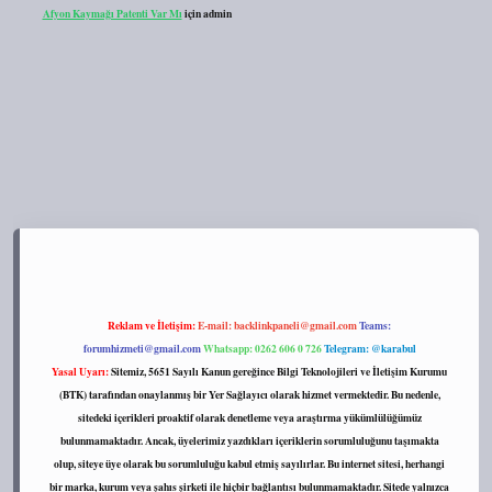
Afyon Kaymağı Patenti Var Mı
için
admin
s://tulipbett.net/
Reklam ve İletişim:
E-mail:
backlinkpaneli@gmail.com
Teams:
forumhizmeti@gmail.com
Whatsapp: 0262 606 0 726
Telegram: @karabul
Yasal Uyarı:
Sitemiz, 5651 Sayılı Kanun gereğince Bilgi Teknolojileri ve İletişim Kurumu
(BTK) tarafından onaylanmış bir Yer Sağlayıcı olarak hizmet vermektedir. Bu nedenle,
sitedeki içerikleri proaktif olarak denetleme veya araştırma yükümlülüğümüz
bulunmamaktadır. Ancak, üyelerimiz yazdıkları içeriklerin sorumluluğunu taşımakta
olup, siteye üye olarak bu sorumluluğu kabul etmiş sayılırlar. Bu internet sitesi, herhangi
bir marka, kurum veya şahıs şirketi ile hiçbir bağlantısı bulunmamaktadır. Sitede yalnızca