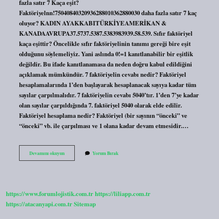
fazla satır 7 Kaça eşit?
Faktöriyelnn!75040840320936288010362880030 daha fazla satır 7 kaç
oluyor? KADIN AYAKKABITÜRKİYEAMERİKAN &
KANADAAVRUPA37.5737.5387.5383983939.58.539. Sıfır faktöriyel
kaça eşittir? Öncelikle sıfır faktöriyelinin tanımı gereği bire eşit
olduğunu söylemeliyiz. Yani aslında 0!=1 kanıtlanabilir bir eşitlik
değildir. Bu ifade kanıtlanamasa da neden doğru kabul edildiğini
açıklamak mümkündür. 7 faktöriyelin cevabı nedir? Faktöriyel
hesaplamalarında 1’den başlayarak hesaplanacak sayıya kadar tüm
sayılar çarpılmalıdır. 7 faktöriyelin cevabı 5040’tır. 1’den 7’ye kadar
olan sayılar çarpıldığında 7. faktöriyel 5040 olarak elde edilir.
Faktöriyel hesaplama nedir? Faktöriyel (bir sayının “önceki” ve
“önceki” vb. ile çarpılması ve 1 olana kadar devam etmesidir.…
7
Devamını okuyun
Yorum Bırak
Kaça
Eşittir
https://www.forumlojistik.com.tr
https://liliapp.com.tr
https://atacanyapi.com.tr
Sitemap