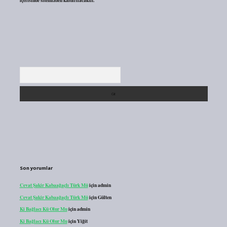
içerisinde sitemizden kaldırılacaktır.
Arama
Son yorumlar
Cevat Şakir Kabaağaçlı Türk Mü
için
admin
Cevat Şakir Kabaağaçlı Türk Mü
için
Gülten
Ki Bağlacı Kü Olur Mu
için
admin
Ki Bağlacı Kü Olur Mu
için
Yiğit