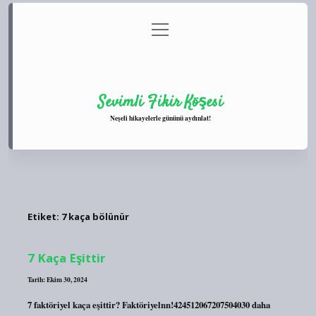
menüyü
Anasayfa
Gizlilik Politikası
Yasal Uyarı
aç
Hakkımızda
Sevimli Fikir Köşesi
Neşeli hikayelerle gününü aydınlat!
Etiket:
7 kaça bölünür
7 Kaça Eşittir
Tarih: Ekim 30, 2024
7 faktöriyel kaça eşittir? Faktöriyelnn!424512067207504030 daha