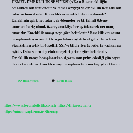
TEMEL EMEKLİLİK SEVİYESİ (AEA): Bu, emekliliğin
edinilmesinin sonucudur ve temel seviyeyi ve emeklilik kesintisinin
tutarını temsil eder. Emeklilik esas aylık tutarı ne demek?
Emeklinin aylık net tutarı, ek ödemeler ve birikimli ödeme
tutarları hariç olmak üzere, emekliye her ay ödenecek net maaş
tutarıdır. Emeklilik maaşı neye göre belirlenir? Emeklilik maaşını
hesaplamak için öncelikle sigortalının aylık brüt geliri belirlenir.
Sigortalının aylık brüt geliri, SSI’ye bildirilen ücretlerin toplamına
eşittir. Daha sonra sigortalının geliri prime göre belirlenir.
Emeklilik maaşı hesaplanırken sigortalının prim ödediği gün sayısı
da dikkate alınır. Emekli maaşı hesaplanırken son kaç yıl dikkate…
Emekliliğe
Devamını okuyun
Yorum Bırak
Esas
Maaş
Nedir
https://www.forumlojistik.com.tr
https://liliapp.com.tr
https://atacanyapi.com.tr
Sitemap