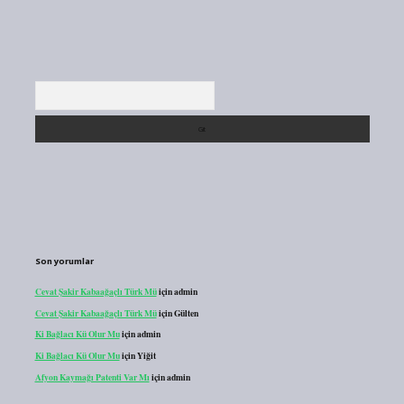
Arama
Son yorumlar
Cevat Şakir Kabaağaçlı Türk Mü
için
admin
Cevat Şakir Kabaağaçlı Türk Mü
için
Gülten
Ki Bağlacı Kü Olur Mu
için
admin
Ki Bağlacı Kü Olur Mu
için
Yiğit
Afyon Kaymağı Patenti Var Mı
için
admin