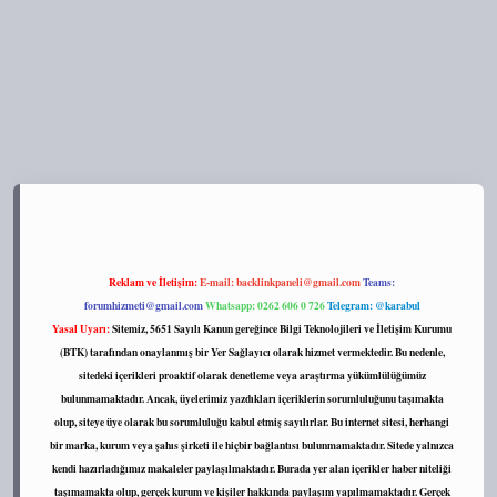
s://tulipbett.net/
Reklam ve İletişim:
E-mail:
backlinkpaneli@gmail.com
Teams:
forumhizmeti@gmail.com
Whatsapp: 0262 606 0 726
Telegram: @karabul
Yasal Uyarı:
Sitemiz, 5651 Sayılı Kanun gereğince Bilgi Teknolojileri ve İletişim Kurumu
(BTK) tarafından onaylanmış bir Yer Sağlayıcı olarak hizmet vermektedir. Bu nedenle,
sitedeki içerikleri proaktif olarak denetleme veya araştırma yükümlülüğümüz
bulunmamaktadır. Ancak, üyelerimiz yazdıkları içeriklerin sorumluluğunu taşımakta
olup, siteye üye olarak bu sorumluluğu kabul etmiş sayılırlar. Bu internet sitesi, herhangi
bir marka, kurum veya şahıs şirketi ile hiçbir bağlantısı bulunmamaktadır. Sitede yalnızca
kendi hazırladığımız makaleler paylaşılmaktadır. Burada yer alan içerikler haber niteliği
taşımamakta olup, gerçek kurum ve kişiler hakkında paylaşım yapılmamaktadır. Gerçek