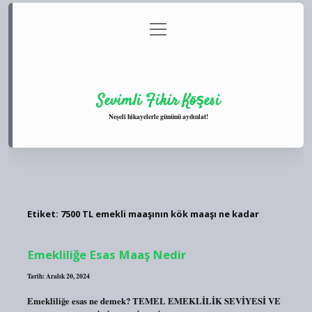
menüyü
Anasayfa
Gizlilik Politikası
Yasal Uyarı
aç
Hakkımızda
Sevimli Fikir Köşesi
Neşeli hikayelerle gününü aydınlat!
Etiket:
7500 TL emekli maaşının kök maaşı ne kadar
Emekliliğe Esas Maaş Nedir
Tarih: Aralık 20, 2024
Emekliliğe esas ne demek? TEMEL EMEKLİLİK SEVİYESİ VE