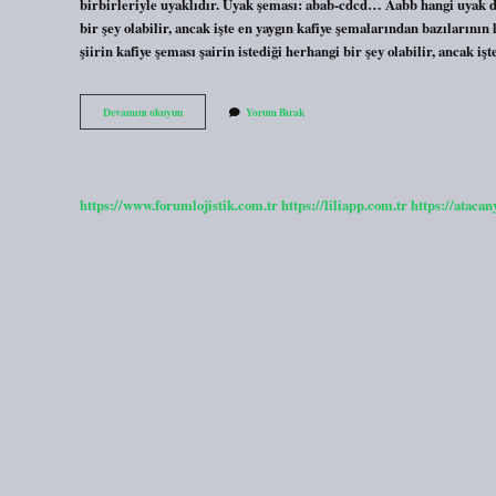
birbirleriyle uyaklıdır. Uyak şeması: abab-cdcd… Aabb hangi uyak dü
bir şey olabilir, ancak işte en yaygın kafiye şemalarından bazıların
şiirin kafiye şeması şairin istediği herhangi bir şey olabilir, ancak i
Aaab
Devamını okuyun
Yorum Bırak
Kafiye
Hangisi
https://www.forumlojistik.com.tr
https://liliapp.com.tr
https://atacan