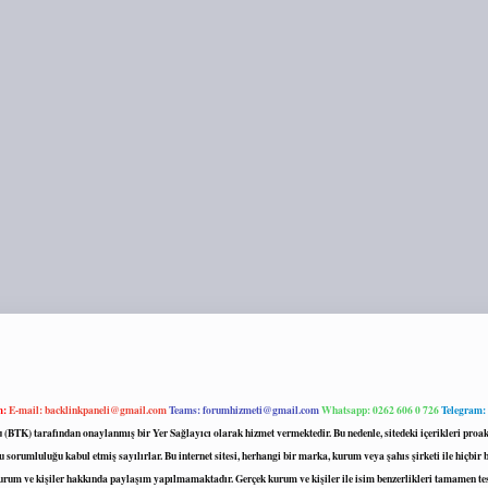
m:
E-mail:
backlinkpaneli@gmail.com
Teams:
forumhizmeti@gmail.com
Whatsapp: 0262 606 0 726
Telegram:
mu (BTK) tarafından onaylanmış bir Yer Sağlayıcı olarak hizmet vermektedir. Bu nedenle, sitedeki içerikleri 
 sorumluluğu kabul etmiş sayılırlar. Bu internet sitesi, herhangi bir marka, kurum veya şahıs şirketi ile hiçbi
kurum ve kişiler hakkında paylaşım yapılmamaktadır. Gerçek kurum ve kişiler ile isim benzerlikleri tamamen te