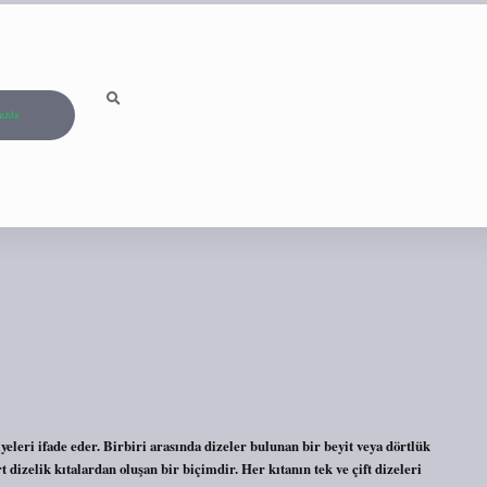
ızda
yeleri ifade eder. Birbiri arasında dizeler bulunan bir beyit veya dörtlük
zelik kıtalardan oluşan bir biçimdir. Her kıtanın tek ve çift dizeleri