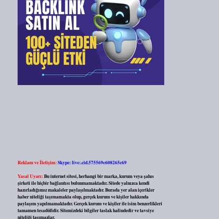
Reklam ve İletişim:
Skype: live:.cid.575569c608265c69
Yasal Uyarı:
Bu internet sitesi, herhangi bir marka, kurum veya şahıs
şirketi ile hiçbir bağlantısı bulunmamaktadır. Sitede yalnızca kendi
hazırladığımız makaleler paylaşılmaktadır. Burada yer alan içerikler
haber niteliği taşımamakta olup, gerçek kurum ve kişiler hakkında
paylaşım yapılmamaktadır. Gerçek kurum ve kişiler ile isim benzerlikleri
tamamen tesadüfidir. Sitemizdeki bilgiler taslak halindedir ve tavsiye
niteliği taşımazlar.