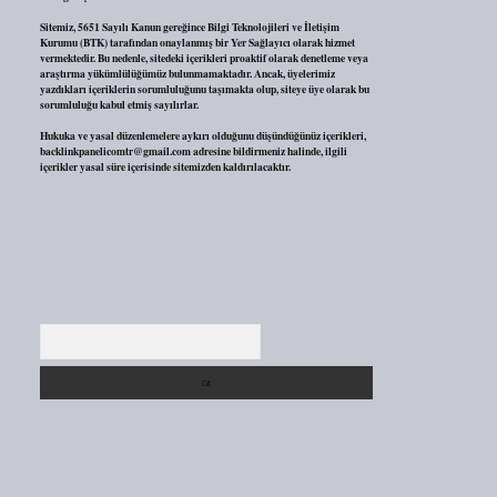
Sitemiz, 5651 Sayılı Kanun gereğince Bilgi Teknolojileri ve İletişim
Kurumu (BTK) tarafından onaylanmış bir Yer Sağlayıcı olarak hizmet
vermektedir. Bu nedenle, sitedeki içerikleri proaktif olarak denetleme veya
araştırma yükümlülüğümüz bulunmamaktadır. Ancak, üyelerimiz
yazdıkları içeriklerin sorumluluğunu taşımakta olup, siteye üye olarak bu
sorumluluğu kabul etmiş sayılırlar.
Hukuka ve yasal düzenlemelere aykırı olduğunu düşündüğünüz içerikleri,
backlinkpanelicomtr@gmail.com
adresine bildirmeniz halinde, ilgili
içerikler yasal süre içerisinde sitemizden kaldırılacaktır.
Arama