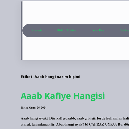
Anasayfa
Gizlilik Politikası
Yasal Uyarı
Hakkım
Etiket:
Aaab hangi nazım biçimi
Aaab Kafiye Hangisi
Tarih: Kasım 26, 2024
Aaab hangi uyak? Düz kafiye, aabb, aaab gibi şiirlerde kullanılan kafi
olarak tanımlanabilir. Abab hangi uyak? b) ÇAPRAZ UYKU: Bu, dört di