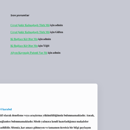
Son yorumlar
Cevat Şakir Kabaağaçlı Türk Mü
için
admin
Cevat Şakir Kabaağaçlı Türk Mü
için
Gülten
Ki Bağlacı Kü Olur Mu
için
admin
Ki Bağlacı Kü Olur Mu
için
Yiğit
Afyon Kaymağı Patenti Var Mı
için
admin
 @karabul
proaktif olarak denetleme veya araştırma yükümlülüğümüz bulunmamaktadır. Ancak,
r bağlantısı bulunmamaktadır. Sitede yalnızca kendi hazırladığımız makaleler
sadüfidir. Sitemiz, kar amacı gütmeyen ve tamamen ücretsiz bir bilgi paylaşım