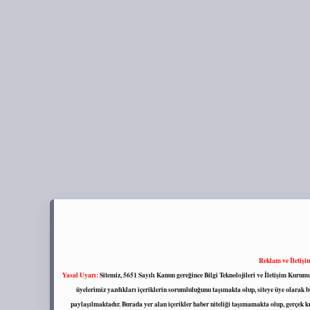
Reklam ve İletişi
Yasal Uyarı:
Sitemiz, 5651 Sayılı Kanun gereğince Bilgi Teknolojileri ve İletişim Kuru
üyelerimiz yazdıkları içeriklerin sorumluluğunu taşımakta olup, siteye üye olarak bu
paylaşılmaktadır. Burada yer alan içerikler haber niteliği taşımamakta olup, gerçek 