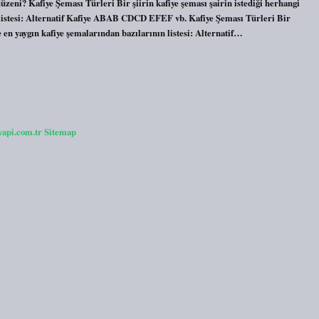
zeni? Kafiye Şeması Türleri Bir şiirin kafiye şeması şairin istediği herhangi
ın listesi: Alternatif Kafiye ABAB CDCD EFEF vb. Kafiye Şeması Türleri Bir
şte en yaygın kafiye şemalarından bazılarının listesi: Alternatif…
yapi.com.tr
Sitemap