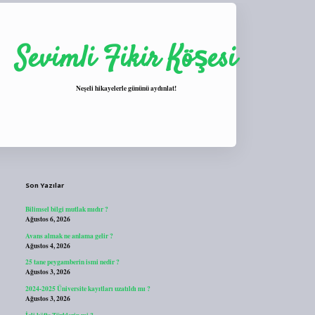
Sevimli Fikir Köşesi
Neşeli hikayelerle gününü aydınlat!
Sidebar
https://tulipbett.net/
Son Yazılar
Bilimsel bilgi mutlak mıdır ?
Ağustos 6, 2026
Avans almak ne anlama gelir ?
Ağustos 4, 2026
25 tane peygamberin ismi nedir ?
Ağustos 3, 2026
2024-2025 Üniversite kayıtları uzatıldı mı ?
Ağustos 3, 2026
İçli köfte Türklerin mi ?