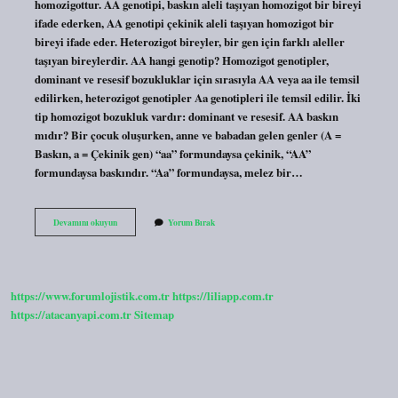
homozigottur. AA genotipi, baskın aleli taşıyan homozigot bir bireyi
ifade ederken, AA genotipi çekinik aleli taşıyan homozigot bir
bireyi ifade eder. Heterozigot bireyler, bir gen için farklı aleller
taşıyan bireylerdir. AA hangi genotip? Homozigot genotipler,
dominant ve resesif bozukluklar için sırasıyla AA veya aa ile temsil
edilirken, heterozigot genotipler Aa genotipleri ile temsil edilir. İki
tip homozigot bozukluk vardır: dominant ve resesif. AA baskın
mıdır? Bir çocuk oluşurken, anne ve babadan gelen genler (A =
Baskın, a = Çekinik gen) “aa” formundaysa çekinik, “AA”
formundaysa baskındır. “Aa” formundaysa, melez bir…
Aa
Devamını okuyun
Yorum Bırak
Homozigot
Mu
https://www.forumlojistik.com.tr
https://liliapp.com.tr
https://atacanyapi.com.tr
Sitemap