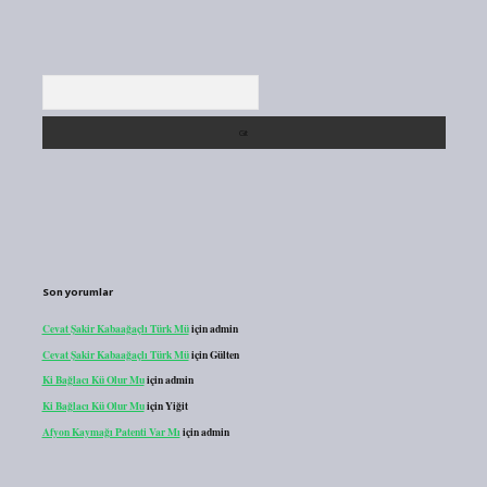
Arama
Son yorumlar
Cevat Şakir Kabaağaçlı Türk Mü
için
admin
Cevat Şakir Kabaağaçlı Türk Mü
için
Gülten
Ki Bağlacı Kü Olur Mu
için
admin
Ki Bağlacı Kü Olur Mu
için
Yiğit
Afyon Kaymağı Patenti Var Mı
için
admin