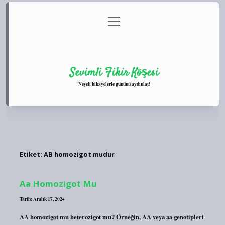
menüyü
Anasayfa
Gizlilik Politikası
Yasal Uyarı
aç
Hakkımızda
Sevimli Fikir Köşesi
Neşeli hikayelerle gününü aydınlat!
Etiket:
AB homozigot mudur
Aa Homozigot Mu
Tarih: Aralık 17, 2024
AA homozigot mu heterozigot mu? Örneğin, AA veya aa genotipleri