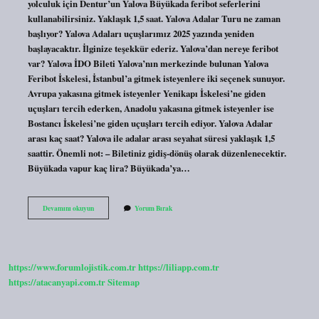
yolculuk için Dentur’un Yalova Büyükada feribot seferlerini
kullanabilirsiniz. Yaklaşık 1,5 saat. Yalova Adalar Turu ne zaman
başlıyor? Yalova Adaları uçuşlarımız 2025 yazında yeniden
başlayacaktır. İlginize teşekkür ederiz. Yalova’dan nereye feribot
var? Yalova İDO Bileti Yalova’nın merkezinde bulunan Yalova
Feribot İskelesi, İstanbul’a gitmek isteyenlere iki seçenek sunuyor.
Avrupa yakasına gitmek isteyenler Yenikapı İskelesi’ne giden
uçuşları tercih ederken, Anadolu yakasına gitmek isteyenler ise
Bostancı İskelesi’ne giden uçuşları tercih ediyor. Yalova Adalar
arası kaç saat? Yalova ile adalar arası seyahat süresi yaklaşık 1,5
saattir. Önemli not: – Biletiniz gidiş-dönüş olarak düzenlenecektir.
Büyükada vapur kaç lira? Büyükada’ya…
Yalovadan
Devamını okuyun
Yorum Bırak
Adalara
Feribot
Var
Mı
https://www.forumlojistik.com.tr
https://liliapp.com.tr
https://atacanyapi.com.tr
Sitemap