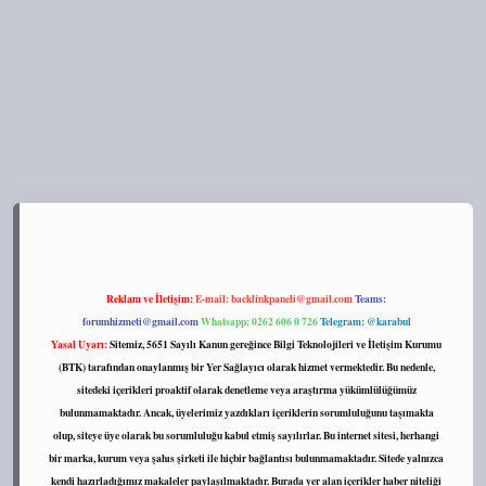
s://tulipbett.net/
Reklam ve İletişim:
E-mail:
backlinkpaneli@gmail.com
Teams:
forumhizmeti@gmail.com
Whatsapp: 0262 606 0 726
Telegram: @karabul
Yasal Uyarı:
Sitemiz, 5651 Sayılı Kanun gereğince Bilgi Teknolojileri ve İletişim Kurumu
(BTK) tarafından onaylanmış bir Yer Sağlayıcı olarak hizmet vermektedir. Bu nedenle,
sitedeki içerikleri proaktif olarak denetleme veya araştırma yükümlülüğümüz
bulunmamaktadır. Ancak, üyelerimiz yazdıkları içeriklerin sorumluluğunu taşımakta
olup, siteye üye olarak bu sorumluluğu kabul etmiş sayılırlar. Bu internet sitesi, herhangi
bir marka, kurum veya şahıs şirketi ile hiçbir bağlantısı bulunmamaktadır. Sitede yalnızca
kendi hazırladığımız makaleler paylaşılmaktadır. Burada yer alan içerikler haber niteliği