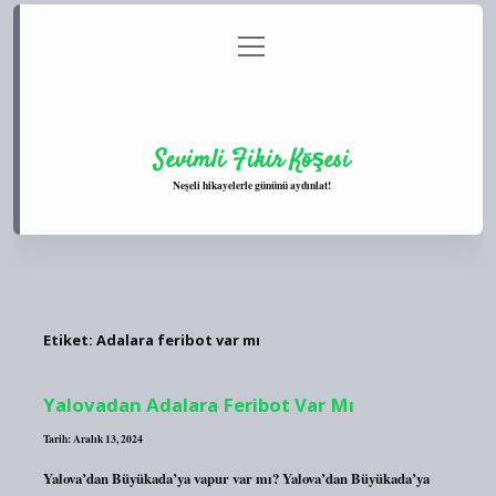
menüyü
Anasayfa
Gizlilik Politikası
Yasal Uyarı
aç
Hakkımızda
Sevimli Fikir Köşesi
Neşeli hikayelerle gününü aydınlat!
Etiket:
Adalara feribot var mı
Yalovadan Adalara Feribot Var Mı
Tarih: Aralık 13, 2024
Yalova’dan Büyükada’ya vapur var mı? Yalova’dan Büyükada’ya