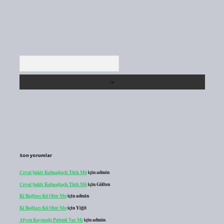
Arama
Son yorumlar
Cevat Şakir Kabaağaçlı Türk Mü
için
admin
Cevat Şakir Kabaağaçlı Türk Mü
için
Gülten
Ki Bağlacı Kü Olur Mu
için
admin
Ki Bağlacı Kü Olur Mu
için
Yiğit
Afyon Kaymağı Patenti Var Mı
için
admin