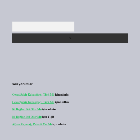
Arama
Son yorumlar
Cevat Şakir Kabaağaçlı Türk Mü
için
admin
Cevat Şakir Kabaağaçlı Türk Mü
için
Gülten
Ki Bağlacı Kü Olur Mu
için
admin
Ki Bağlacı Kü Olur Mu
için
Yiğit
Afyon Kaymağı Patenti Var Mı
için
admin