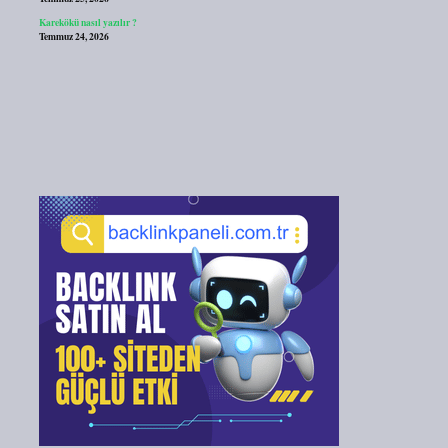
Karekökü nasıl yazılır ?
Temmuz 24, 2026