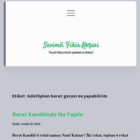
menüyü
Anasayfa
Gizlilik Politikası
Yasal Uyarı
aç
Hakkımızda
Sevimli Fikir Köşesi
Neşeli hikayelerle gününü aydınlat!
Etiket:
Adetliyken berat gecesi ne yapabilirim
Berat Kandilinde Ne Yapılır
Tarih: Aralık 18, 2024
Berat Kandili 6 rekât namaz Nasıl Kılınır? İki rekat, toplam 6 rekat