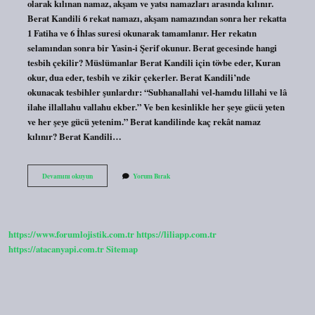
olarak kılınan namaz, akşam ve yatsı namazları arasında kılınır.
Berat Kandili 6 rekat namazı, akşam namazından sonra her rekatta
1 Fatiha ve 6 İhlas suresi okunarak tamamlanır. Her rekatın
selamından sonra bir Yasin-i Şerif okunur. Berat gecesinde hangi
tesbih çekilir? Müslümanlar Berat Kandili için tövbe eder, Kuran
okur, dua eder, tesbih ve zikir çekerler. Berat Kandili’nde
okunacak tesbihler şunlardır: “Subhanallahi vel-hamdu lillahi ve lâ
ilahe illallahu vallahu ekber.” Ve ben kesinlikle her şeye gücü yeten
ve her şeye gücü yetenim.” Berat kandilinde kaç rekât namaz
kılınır? Berat Kandili…
Berat
Devamını okuyun
Yorum Bırak
Kandilinde
Ne
Yapılır
https://www.forumlojistik.com.tr
https://liliapp.com.tr
https://atacanyapi.com.tr
Sitemap