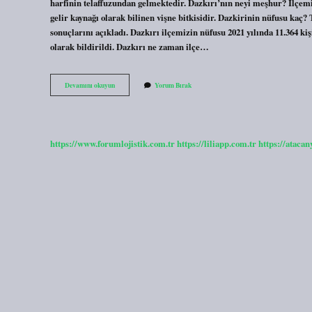
harfinin telaffuzundan gelmektedir. Dazkırı’nın neyi meşhur? İlçem
gelir kaynağı olarak bilinen vişne bitkisidir. Dazkirinin nüfusu kaç
sonuçlarını açıkladı. Dazkırı ilçemizin nüfusu 2021 yılında 11.364 kiş
olarak bildirildi. Dazkırı ne zaman ilçe…
Dazkırı
Devamını okuyun
Yorum Bırak
Kaç
Köyü
Var
https://www.forumlojistik.com.tr
https://liliapp.com.tr
https://atacan