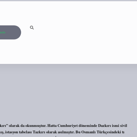
ızda
zkırı” olarak da okunmuştur. Hatta Cumhuriyet döneminde Dazkırı ismi sivil
ş, istasyon tabelası Tazkırı olarak asılmıştır. Bu Osmanlı Türkçesindeki tı