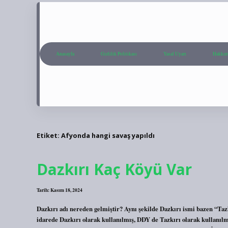
Anasayfa
Gizlilik Politikası
Yasal Uyarı
Hakkım
Etiket:
Afyonda hangi savaş yapıldı
Dazkırı Kaç Köyü Var
Tarih: Kasım 18, 2024
Dazkırı adı nereden gelmiştir? Aynı şekilde Dazkırı ismi bazen “Ta
idarede Dazkırı olarak kullanılmış, DDY de Tazkırı olarak kullanılmı