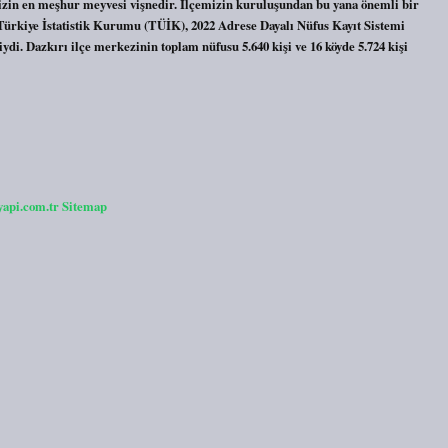
izin en meşhur meyvesi vişnedir. İlçemizin kuruluşundan bu yana önemli bir
? Türkiye İstatistik Kurumu (TÜİK), 2022 Adrese Dayalı Nüfus Kayıt Sistemi
iydi. Dazkırı ilçe merkezinin toplam nüfusu 5.640 kişi ve 16 köyde 5.724 kişi
yapi.com.tr
Sitemap