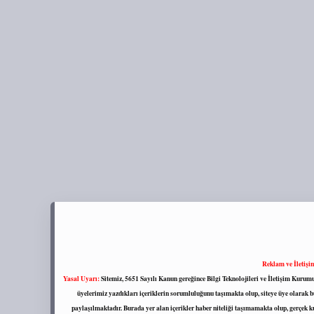
Reklam ve İletişi
Yasal Uyarı:
Sitemiz, 5651 Sayılı Kanun gereğince Bilgi Teknolojileri ve İletişim Kuru
üyelerimiz yazdıkları içeriklerin sorumluluğunu taşımakta olup, siteye üye olarak bu
paylaşılmaktadır. Burada yer alan içerikler haber niteliği taşımamakta olup, gerçek 