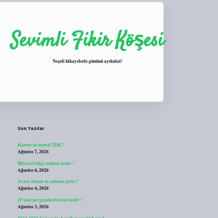
Sevimli Fikir Köşesi
Neşeli hikayelerle gününü aydınlat!
Sidebar
https://tulipbett.net/
Son Yazılar
Kanere ne demek TDK ?
Ağustos 7, 2026
Bilimsel bilgi mutlak mıdır ?
Ağustos 6, 2026
Avans almak ne anlama gelir ?
Ağustos 4, 2026
25 tane peygamberin ismi nedir ?
Ağustos 3, 2026
2024-2025 Üniversite kayıtları uzatıldı mı ?