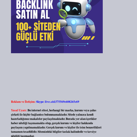
Reklam ve İletişim:
Skype: live:.cid.575569c608265c69
Yasal Uyarı:
Bu internet sitesi, herhangi bir marka, kurum veya şahıs
şirketi ile hiçbir bağlantısı bulunmamaktadır. Sitede yalnızca kendi
hazırladığımız makaleler paylaşılmaktadır. Burada yer alan içerikler
haber niteliği taşımamakta olup, gerçek kurum ve kişiler hakkında
paylaşım yapılmamaktadır. Gerçek kurum ve kişiler ile isim benzerlikleri
tamamen tesadüfidir. Sitemizdeki bilgiler taslak halindedir ve tavsiye
niteliği taşımazlar.