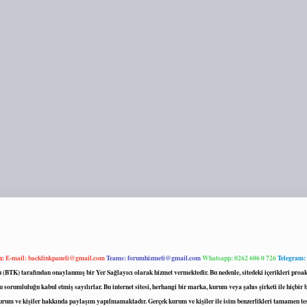
m:
E-mail:
backlinkpaneli@gmail.com
Teams:
forumhizmeti@gmail.com
Whatsapp: 0262 606 0 726
Telegram:
mu (BTK) tarafından onaylanmış bir Yer Sağlayıcı olarak hizmet vermektedir. Bu nedenle, sitedeki içerikleri 
 sorumluluğu kabul etmiş sayılırlar. Bu internet sitesi, herhangi bir marka, kurum veya şahıs şirketi ile hiçbi
kurum ve kişiler hakkında paylaşım yapılmamaktadır. Gerçek kurum ve kişiler ile isim benzerlikleri tamamen te