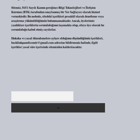
Sitemiz, 5651 Sayılı Kanun gereğince Bilgi Teknolojileri ve İletişim
Kurumu (BTK) tarafından onaylanmış bir Yer Sağlayıcı olarak hizmet
vermektedir. Bu nedenle, sitedeki içerikleri proaktif olarak denetleme veya
araştırma yükümlülüğümüz bulunmamaktadır. Ancak, üyelerimiz
yazdıkları içeriklerin sorumluluğunu taşımakta olup, siteye üye olarak bu
sorumluluğu kabul etmiş sayılırlar.
Hukuka ve yasal düzenlemelere aykırı olduğunu düşündüğünüz içerikleri,
backlinkpanelicomtr@gmail.com
adresine bildirmeniz halinde, ilgili
içerikler yasal süre içerisinde sitemizden kaldırılacaktır.
Arama