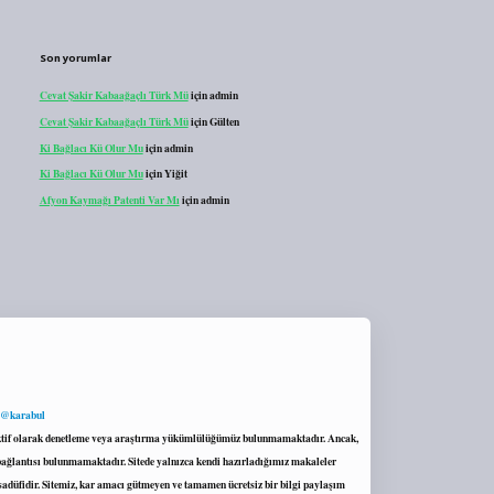
Son yorumlar
Cevat Şakir Kabaağaçlı Türk Mü
için
admin
Cevat Şakir Kabaağaçlı Türk Mü
için
Gülten
Ki Bağlacı Kü Olur Mu
için
admin
Ki Bağlacı Kü Olur Mu
için
Yiğit
Afyon Kaymağı Patenti Var Mı
için
admin
 @karabul
proaktif olarak denetleme veya araştırma yükümlülüğümüz bulunmamaktadır. Ancak,
r bağlantısı bulunmamaktadır. Sitede yalnızca kendi hazırladığımız makaleler
sadüfidir. Sitemiz, kar amacı gütmeyen ve tamamen ücretsiz bir bilgi paylaşım