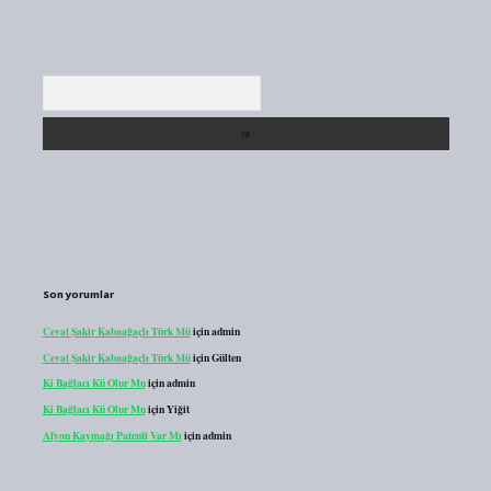
Arama
Son yorumlar
Cevat Şakir Kabaağaçlı Türk Mü
için
admin
Cevat Şakir Kabaağaçlı Türk Mü
için
Gülten
Ki Bağlacı Kü Olur Mu
için
admin
Ki Bağlacı Kü Olur Mu
için
Yiğit
Afyon Kaymağı Patenti Var Mı
için
admin