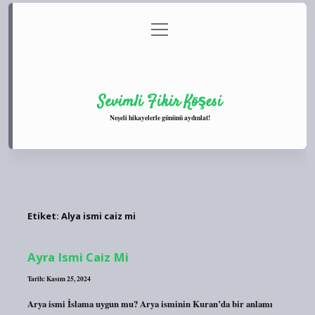
menüyü
Anasayfa
Gizlilik Politikası
Yasal Uyarı
aç
Hakkımızda
Sevimli Fikir Köşesi
Neşeli hikayelerle gününü aydınlat!
Etiket:
Alya ismi caiz mi
Ayra Ismi Caiz Mi
Tarih: Kasım 25, 2024
Arya ismi İslama uygun mu? Arya isminin Kuran’da bir anlamı