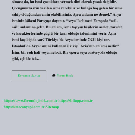
olmasa da, bu ismi çocuklara vermek dini olarak yasak değildir.
Çocuğunuza izin verilen ismi verebilir ve kulağa hoş gelen bir isme
sahip olduğundan emin olabilirsiniz. Ayra anlamı ne demek? Arya
isminin kökeni Farsçaya dayanır. “Arya” kelimesi Farsçada “asil,
asil” anlamına gelir. Bu anlam, ismi taşıyan kişilerin asalet, zarafet
ve karakterlerinde güçlü bir tavır olduğu izlenimini verir. Ayra
ismi kaç kişide var? Türkiye’de Arya isminde 7.921 kişi var.
İstanbul’da Arya ismini kullanan ilk kişi. Aria’nın anlamı nedir?
İsim. bir ruh hali veya melodi. Bir opera veya oratoryoda olduğu
gibi, eşlikle tek…
Ayra
Devamını okuyun
Yorum Bırak
Ismi
Caiz
Mi
https://www.forumlojistik.com.tr
https://liliapp.com.tr
https://atacanyapi.com.tr
Sitemap