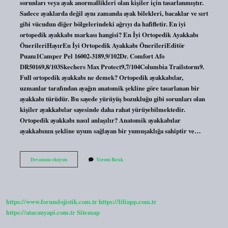
sorunları veya ayak anormallikleri olan kişiler için tasarlanmıştır.
Sadece ayaklarda değil aynı zamanda ayak bilekleri, bacaklar ve sırt
gibi vücudun diğer bölgelerindeki ağrıyı da hafifletir. En iyi
ortopedik ayakkabı markası hangisi? En İyi Ortopedik Ayakkabı
ÖnerileriHayırEn İyi Ortopedik Ayakkabı ÖnerileriEditör
Puanı1Camper Pel 16002-3189,9/102Dr. Comfort Afo
DR50169,8/103Skechers Max Protect9,7/104Columbia Trailstorm9.
Full ortopedik ayakkabı ne demek? Ortopedik ayakkabılar,
uzmanlar tarafından ayağın anatomik şekline göre tasarlanan bir
ayakkabı türüdür. Bu sayede yürüyüş bozukluğu gibi sorunları olan
kişiler ayakkabılar sayesinde daha rahat yürüyebilmektedir.
Ortopedik ayakkabı nasıl anlaşılır? Anatomik ayakkabılar
ayakkabının şekline uyum sağlayan bir yumuşaklığa sahiptir ve…
Ortopedik
Devamını okuyun
Yorum Bırak
Iş
Ayakkabısı
Var
Mı
https://www.forumlojistik.com.tr
https://liliapp.com.tr
https://atacanyapi.com.tr
Sitemap