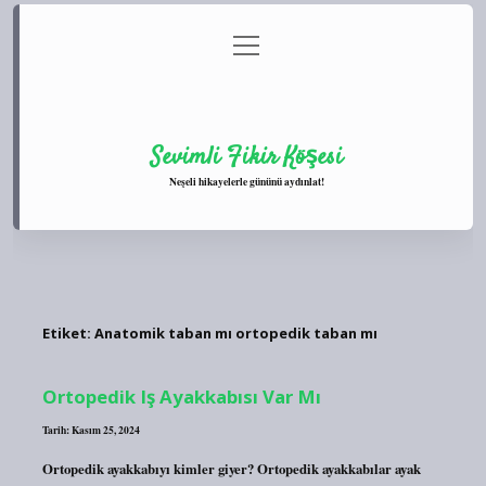
menüyü
Anasayfa
Gizlilik Politikası
Yasal Uyarı
aç
Hakkımızda
Sevimli Fikir Köşesi
Neşeli hikayelerle gününü aydınlat!
Etiket:
Anatomik taban mı ortopedik taban mı
Ortopedik Iş Ayakkabısı Var Mı
Tarih: Kasım 25, 2024
Ortopedik ayakkabıyı kimler giyer? Ortopedik ayakkabılar ayak