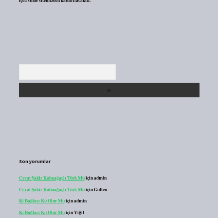
içerisinde sitemizden kaldırılacaktır.
Arama
Son yorumlar
Cevat Şakir Kabaağaçlı Türk Mü
için
admin
Cevat Şakir Kabaağaçlı Türk Mü
için
Gülten
Ki Bağlacı Kü Olur Mu
için
admin
Ki Bağlacı Kü Olur Mu
için
Yiğit