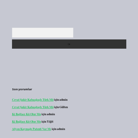
Arama
Son yorumlar
Cevat Şakir Kabaağaçlı Türk Mü
için
admin
Cevat Şakir Kabaağaçlı Türk Mü
için
Gülten
Ki Bağlacı Kü Olur Mu
için
admin
Ki Bağlacı Kü Olur Mu
için
Yiğit
Afyon Kaymağı Patenti Var Mı
için
admin