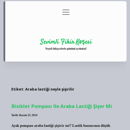
menüyü
Anasayfa
Gizlilik Politikası
Yasal Uyarı
aç
Hakkımızda
Sevimli Fikir Köşesi
Neşeli hikayelerle gününü aydınlat!
Etiket:
Araba lastiği neyle şişirilir
Bisiklet Pompası Ile Araba Lastiği Şişer Mi
Tarih: Kasım 25, 2024
Ayak pompası araba lastiği şişirir mi? Lastik basıncının düşük