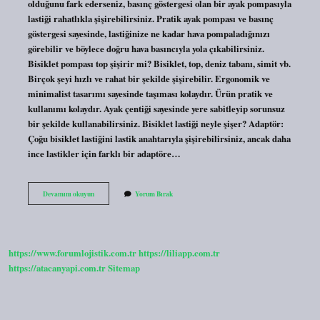
olduğunu fark ederseniz, basınç göstergesi olan bir ayak pompasıyla
lastiği rahatlıkla şişirebilirsiniz. Pratik ayak pompası ve basınç
göstergesi sayesinde, lastiğinize ne kadar hava pompaladığınızı
görebilir ve böylece doğru hava basıncıyla yola çıkabilirsiniz.
Bisiklet pompası top şişirir mi? Bisiklet, top, deniz tabanı, simit vb.
Birçok şeyi hızlı ve rahat bir şekilde şişirebilir. Ergonomik ve
minimalist tasarımı sayesinde taşıması kolaydır. Ürün pratik ve
kullanımı kolaydır. Ayak çentiği sayesinde yere sabitleyip sorunsuz
bir şekilde kullanabilirsiniz. Bisiklet lastiği neyle şişer? Adaptör:
Çoğu bisiklet lastiğini lastik anahtarıyla şişirebilirsiniz, ancak daha
ince lastikler için farklı bir adaptöre…
Bisiklet
Devamını okuyun
Yorum Bırak
Pompası
Ile
Araba
Lastiği
Şişer
https://www.forumlojistik.com.tr
https://liliapp.com.tr
Mi
https://atacanyapi.com.tr
Sitemap