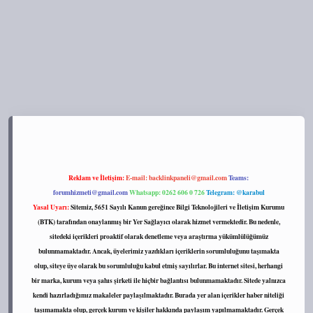
://tulipbett.net/
Reklam ve İletişim:
E-mail:
backlinkpaneli@gmail.com
Teams:
forumhizmeti@gmail.com
Whatsapp: 0262 606 0 726
Telegram: @karabul
Yasal Uyarı:
Sitemiz, 5651 Sayılı Kanun gereğince Bilgi Teknolojileri ve İletişim Kurumu
(BTK) tarafından onaylanmış bir Yer Sağlayıcı olarak hizmet vermektedir. Bu nedenle,
sitedeki içerikleri proaktif olarak denetleme veya araştırma yükümlülüğümüz
bulunmamaktadır. Ancak, üyelerimiz yazdıkları içeriklerin sorumluluğunu taşımakta
olup, siteye üye olarak bu sorumluluğu kabul etmiş sayılırlar. Bu internet sitesi, herhangi
bir marka, kurum veya şahıs şirketi ile hiçbir bağlantısı bulunmamaktadır. Sitede yalnızca
kendi hazırladığımız makaleler paylaşılmaktadır. Burada yer alan içerikler haber niteliği
taşımamakta olup, gerçek kurum ve kişiler hakkında paylaşım yapılmamaktadır. Gerçek