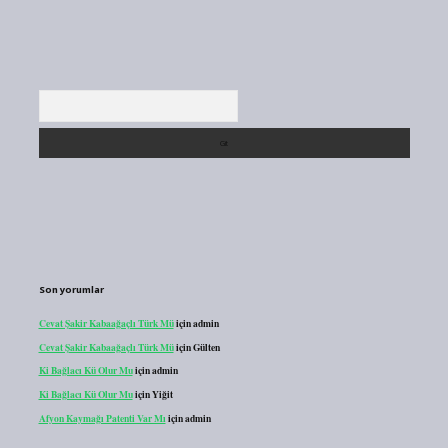
Arama
Son yorumlar
Cevat Şakir Kabaağaçlı Türk Mü
için
admin
Cevat Şakir Kabaağaçlı Türk Mü
için
Gülten
Ki Bağlacı Kü Olur Mu
için
admin
Ki Bağlacı Kü Olur Mu
için
Yiğit
Afyon Kaymağı Patenti Var Mı
için
admin