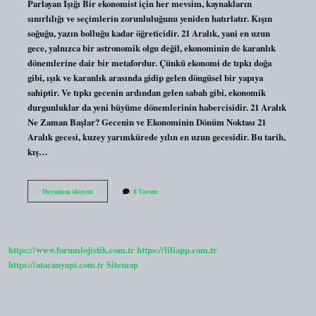
Parlayan Işığı Bir ekonomist için her mevsim, kaynakların
sınırlılığı ve seçimlerin zorunluluğunu yeniden hatırlatır. Kışın
soğuğu, yazın bolluğu kadar öğreticidir. 21 Aralık, yani en uzun
gece, yalnızca bir astronomik olgu değil, ekonominin de karanlık
dönemlerine dair bir metafordur. Çünkü ekonomi de tıpkı doğa
gibi, ışık ve karanlık arasında gidip gelen döngüsel bir yapıya
sahiptir. Ve tıpkı gecenin ardından gelen sabah gibi, ekonomik
durgunluklar da yeni büyüme dönemlerinin habercisidir. 21 Aralık
Ne Zaman Başlar? Gecenin ve Ekonominin Dönüm Noktası 21
Aralık gecesi, kuzey yarımkürede yılın en uzun gecesidir. Bu tarih,
kış…
21
Devamını okuyun
8 Yorum
Aralık
en
uzun
gece
ne
https://www.forumlojistik.com.tr
https://liliapp.com.tr
zaman
başlar
https://atacanyapi.com.tr
Sitemap
?