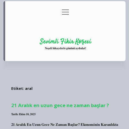
menüyü
Anasayfa
Gizlilik Politikası
Yasal Uyarı
aç
Hakkımızda
Sevimli Fikir Köşesi
Neşeli hikayelerle gününü aydınlat!
Etiket:
aral
21 Aralık en uzun gece ne zaman başlar ?
Tarih: Ekim 18, 2025
21 Aralık En Uzun Gece Ne Zaman Başlar? Ekonominin Karanlıkta