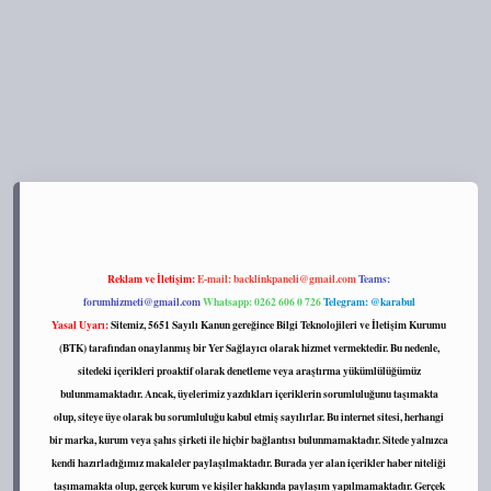
s://tulipbett.net/
Reklam ve İletişim:
E-mail:
backlinkpaneli@gmail.com
Teams:
forumhizmeti@gmail.com
Whatsapp: 0262 606 0 726
Telegram: @karabul
Yasal Uyarı:
Sitemiz, 5651 Sayılı Kanun gereğince Bilgi Teknolojileri ve İletişim Kurumu
(BTK) tarafından onaylanmış bir Yer Sağlayıcı olarak hizmet vermektedir. Bu nedenle,
sitedeki içerikleri proaktif olarak denetleme veya araştırma yükümlülüğümüz
bulunmamaktadır. Ancak, üyelerimiz yazdıkları içeriklerin sorumluluğunu taşımakta
olup, siteye üye olarak bu sorumluluğu kabul etmiş sayılırlar. Bu internet sitesi, herhangi
bir marka, kurum veya şahıs şirketi ile hiçbir bağlantısı bulunmamaktadır. Sitede yalnızca
kendi hazırladığımız makaleler paylaşılmaktadır. Burada yer alan içerikler haber niteliği
taşımamakta olup, gerçek kurum ve kişiler hakkında paylaşım yapılmamaktadır. Gerçek