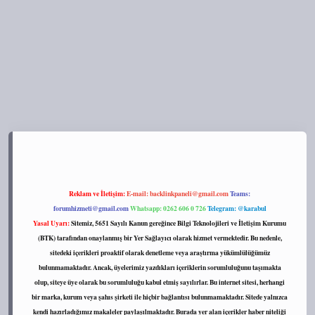
s://tulipbett.net/
Reklam ve İletişim:
E-mail:
backlinkpaneli@gmail.com
Teams:
forumhizmeti@gmail.com
Whatsapp: 0262 606 0 726
Telegram: @karabul
Yasal Uyarı:
Sitemiz, 5651 Sayılı Kanun gereğince Bilgi Teknolojileri ve İletişim Kurumu
(BTK) tarafından onaylanmış bir Yer Sağlayıcı olarak hizmet vermektedir. Bu nedenle,
sitedeki içerikleri proaktif olarak denetleme veya araştırma yükümlülüğümüz
bulunmamaktadır. Ancak, üyelerimiz yazdıkları içeriklerin sorumluluğunu taşımakta
olup, siteye üye olarak bu sorumluluğu kabul etmiş sayılırlar. Bu internet sitesi, herhangi
bir marka, kurum veya şahıs şirketi ile hiçbir bağlantısı bulunmamaktadır. Sitede yalnızca
kendi hazırladığımız makaleler paylaşılmaktadır. Burada yer alan içerikler haber niteliği