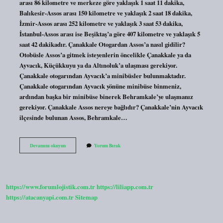
arası 86 kilometre ve merkeze göre yaklaşık 1 saat 11 dakika,
Balıkesir-Assos arası 150 kilometre ve yaklaşık 2 saat 18 dakika,
İzmir-Assos arası 252 kilometre ve yaklaşık 3 saat 53 dakika,
İstanbul-Assos arası ise Beşiktaş’a göre 407 kilometre ve yaklaşık 5
saat 42 dakikadır. Çanakkale Otogardan Assos’a nasıl gidilir?
Otobüsle Assos’a gitmek isteyenlerin öncelikle Çanakkale ya da
Ayvacık, Küçükkuyu ya da Altınoluk’a ulaşması gerekiyor.
Çanakkale otogarından Ayvacık’a minibüsler bulunmaktadır.
Çanakkale otogarından Ayvacık yönüne minibüse binmeniz,
ardından başka bir minibüse binerek Behramkale’ye ulaşmanız
gerekiyor. Çanakkale Assos nereye bağlıdır? Çanakkale’nin Ayvacık
ilçesinde bulunan Assos, Behramkale…
Çanakkale
Devamını okuyun
Yorum Bırak
Assos
Arası
Kaç
Km
https://www.forumlojistik.com.tr
https://liliapp.com.tr
https://atacanyapi.com.tr
Sitemap