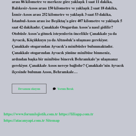
arası 86 kilometre ve merkeze göre yaklaşık 1 saat 11 dakika,
Balıkesir-Assos arası 150 kilometre ve yaklaşık 2 saat 18 dakika,
İzmir-Assos arası 252 kilometre ve yaklaşık 3 saat 53 dakika,
İstanbul-Assos arası ise Beşiktaş’a göre 407 kilometre ve yaklaşık 5
saat 42 dakikadır. Çanakkale Otogardan Assos’a nasıl gidilir?
Otobüsle Assos’a gitmek isteyenlerin öncelikle Çanakkale ya da
Ayvacık, Küçükkuyu ya da Altınoluk’a ulaşması gerekiyor.
Çanakkale otogarından Ayvacık’a minibüsler bulunmaktadır.
Çanakkale otogarından Ayvacık yönüne minibüse binmeniz,
ardından başka bir minibüse binerek Behramkale’ye ulaşmanız
gerekiyor. Çanakkale Assos nereye bağlıdır? Çanakkale’nin Ayvacık
ilçesinde bulunan Assos, Behramkale…
Çanakkale
Devamını okuyun
Yorum Bırak
Assos
Arası
Kaç
Km
https://www.forumlojistik.com.tr
https://liliapp.com.tr
https://atacanyapi.com.tr
Sitemap