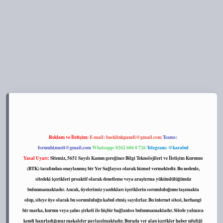
s://tulipbett.net/
Reklam ve İletişim:
E-mail:
backlinkpaneli@gmail.com
Teams:
forumhizmeti@gmail.com
Whatsapp: 0262 606 0 726
Telegram: @karabul
Yasal Uyarı:
Sitemiz, 5651 Sayılı Kanun gereğince Bilgi Teknolojileri ve İletişim Kurumu
(BTK) tarafından onaylanmış bir Yer Sağlayıcı olarak hizmet vermektedir. Bu nedenle,
sitedeki içerikleri proaktif olarak denetleme veya araştırma yükümlülüğümüz
bulunmamaktadır. Ancak, üyelerimiz yazdıkları içeriklerin sorumluluğunu taşımakta
olup, siteye üye olarak bu sorumluluğu kabul etmiş sayılırlar. Bu internet sitesi, herhangi
bir marka, kurum veya şahıs şirketi ile hiçbir bağlantısı bulunmamaktadır. Sitede yalnızca
kendi hazırladığımız makaleler paylaşılmaktadır. Burada yer alan içerikler haber niteliği