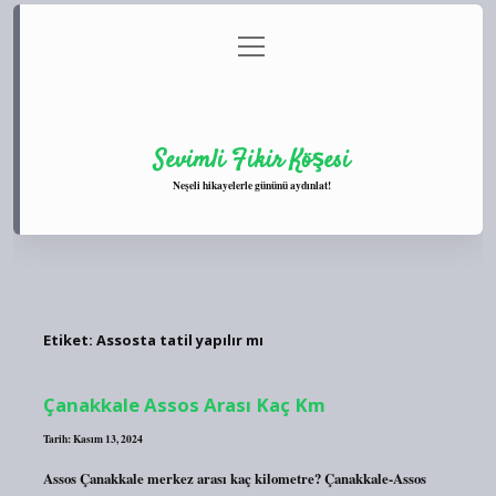
menüyü
Anasayfa
Gizlilik Politikası
Yasal Uyarı
aç
Hakkımızda
Sevimli Fikir Köşesi
Neşeli hikayelerle gününü aydınlat!
Etiket:
Assosta tatil yapılır mı
Çanakkale Assos Arası Kaç Km
Tarih: Kasım 13, 2024
Assos Çanakkale merkez arası kaç kilometre? Çanakkale-Assos