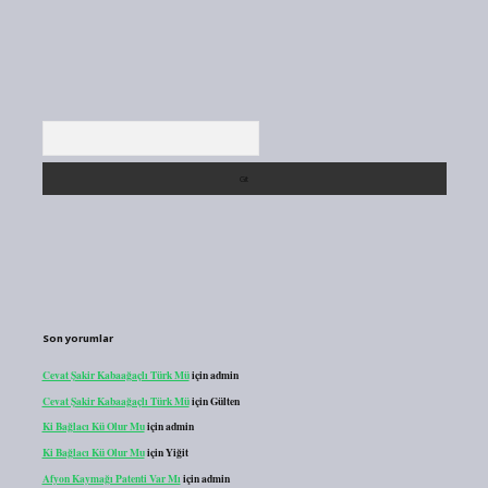
Arama
Son yorumlar
Cevat Şakir Kabaağaçlı Türk Mü
için
admin
Cevat Şakir Kabaağaçlı Türk Mü
için
Gülten
Ki Bağlacı Kü Olur Mu
için
admin
Ki Bağlacı Kü Olur Mu
için
Yiğit
Afyon Kaymağı Patenti Var Mı
için
admin