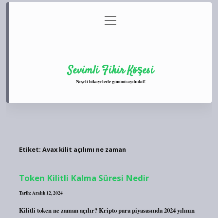
menüyü
Anasayfa
Gizlilik Politikası
Yasal Uyarı
aç
Hakkımızda
Sevimli Fikir Köşesi
Neşeli hikayelerle gününü aydınlat!
Etiket:
Avax kilit açılımı ne zaman
Token Kilitli Kalma Süresi Nedir
Tarih: Aralık 12, 2024
Kilitli token ne zaman açılır? Kripto para piyasasında 2024 yılının