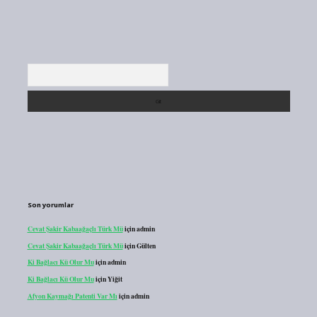
Arama
Son yorumlar
Cevat Şakir Kabaağaçlı Türk Mü
için
admin
Cevat Şakir Kabaağaçlı Türk Mü
için
Gülten
Ki Bağlacı Kü Olur Mu
için
admin
Ki Bağlacı Kü Olur Mu
için
Yiğit
Afyon Kaymağı Patenti Var Mı
için
admin