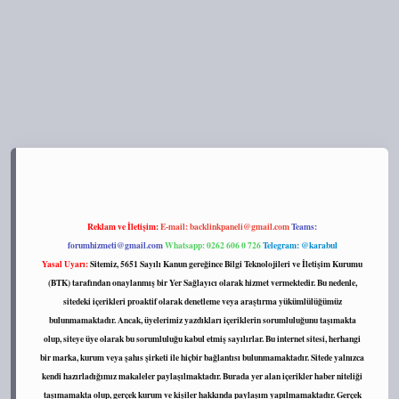
://tulipbett.net/
Reklam ve İletişim:
E-mail:
backlinkpaneli@gmail.com
Teams:
forumhizmeti@gmail.com
Whatsapp: 0262 606 0 726
Telegram: @karabul
Yasal Uyarı:
Sitemiz, 5651 Sayılı Kanun gereğince Bilgi Teknolojileri ve İletişim Kurumu
(BTK) tarafından onaylanmış bir Yer Sağlayıcı olarak hizmet vermektedir. Bu nedenle,
sitedeki içerikleri proaktif olarak denetleme veya araştırma yükümlülüğümüz
bulunmamaktadır. Ancak, üyelerimiz yazdıkları içeriklerin sorumluluğunu taşımakta
olup, siteye üye olarak bu sorumluluğu kabul etmiş sayılırlar. Bu internet sitesi, herhangi
bir marka, kurum veya şahıs şirketi ile hiçbir bağlantısı bulunmamaktadır. Sitede yalnızca
kendi hazırladığımız makaleler paylaşılmaktadır. Burada yer alan içerikler haber niteliği
taşımamakta olup, gerçek kurum ve kişiler hakkında paylaşım yapılmamaktadır. Gerçek