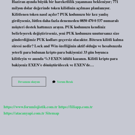
Haziran ayında büyük bir hareketlilik yaşanması bekleniyor; 771
milyon dolar değerinde token kilidinin açılması planlanıyor.
Kilitlenen token nasıl açılır? PUK kodunuzu bir kez yanlış
girdiyseniz, lütfen daha fazla denemeden 0850 470 0 537 numaralı
müşteri destek hattımızı arayın. PUK kodunuzu kendiniz
belirleyerek değiştirirseniz, yeni PUK kodunuzu unutursanız size
gönderdiğimiz PUK kodları geçersiz olacaktır. Bitexen kilitli kalma
süresi nedir? Lock and Win özelliğinin aktif olduğu ve hesabınızda
yeterli para bulunan kripto para bakiyenizi 33 gün boyunca
kilitleyin ve anında %3 EXEN ödülü kazanın. Kilitli kripto para
bakiyeniz EXEN’e dönüştürülecek ve EXEN’de…
Token
Devamını okuyun
Yorum Bırak
Kilitli
Kalma
Süresi
Nedir
https://www.forumlojistik.com.tr
https://liliapp.com.tr
https://atacanyapi.com.tr
Sitemap