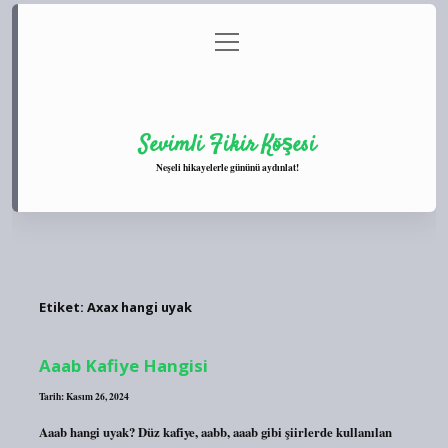
menüyü
Anasayfa
Gizlilik Politikası
Yasal Uyarı
aç
Hakkımızda
Sevimli Fikir Köşesi
Neşeli hikayelerle gününü aydınlat!
Etiket:
Axax hangi uyak
Aaab Kafiye Hangisi
Tarih: Kasım 26, 2024
Aaab hangi uyak? Düz kafiye, aabb, aaab gibi şiirlerde kullanılan