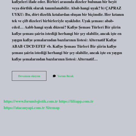
kafiyeleri ifade eder. Birbiri arasında dizeler bulunan bir beyit
veya dörtlük olarak tanımlanabilir. Abab hangi uyak? b) ÇAPRAZ
UYKU: Bu, dört dizelik kıtalardan oluşan bir biçimdir. Her kıtanın
tek ve çift dizeleri birbirleriyle uyaklıdır. Uyak şeması: abab-
cdcd… Aabb hangi uyak düzeni? Kafiye Şeması Türleri Bir şiirin
kafiye şeması şairin istediği herhangi bir şey olabilir, ancak işte en
yaygın kafiye şemalarından bazılarının listesi: Alternatif Kafiye
ABAB CDCD EFEF vb. Kafiye Şeması Türleri Bir şiirin kafiye
şeması şairin istediği herhangi bir şey olabilir, ancak işte en yaygın
kafiye şemalarından bazılarının listesi: Alternatif…
Aaab
Devamını okuyun
Yorum Bırak
Kafiye
Hangisi
https://www.forumlojistik.com.tr
https://liliapp.com.tr
https://atacanyapi.com.tr
Sitemap