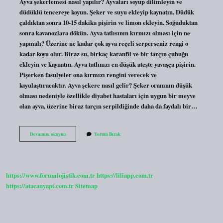
Ayva şekerlemesi nasıl yapılır? Ayvaları soyup dilimleyin ve
düdüklü tencereye koyun. Şeker ve suyu ekleyip kaynatın. Düdük
çaldıktan sonra 10-15 dakika pişirin ve limon ekleyin. Soğuduktan
sonra kavanozlara dökün. Ayva tatlısının kırmızı olması için ne
yapmalı? Üzerine ne kadar çok ayva reçeli serperseniz rengi o
kadar koyu olur. Biraz su, birkaç karanfil ve bir tarçın çubuğu
ekleyin ve kaynatın. Ayva tatlınızı en düşük ateşte yavaşça pişirin.
Pişerken fasulyeler ona kırmızı rengini verecek ve
koyulaştıracaktır. Ayva şekere nasıl gelir? Şeker oranının düşük
olması nedeniyle özellikle diyabet hastaları için uygun bir meyve
olan ayva, üzerine biraz tarçın serpildiğinde daha da faydalı bir…
Ayva
Devamını okuyun
Yorum Bırak
Şekeri
Nasıl
Yapılır
https://www.forumlojistik.com.tr
https://liliapp.com.tr
https://atacanyapi.com.tr
Sitemap