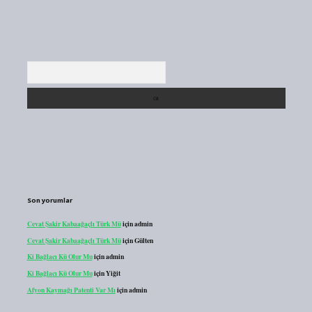
Arama
Son yorumlar
Cevat Şakir Kabaağaçlı Türk Mü
için
admin
Cevat Şakir Kabaağaçlı Türk Mü
için
Gülten
Ki Bağlacı Kü Olur Mu
için
admin
Ki Bağlacı Kü Olur Mu
için
Yiğit
Afyon Kaymağı Patenti Var Mı
için
admin