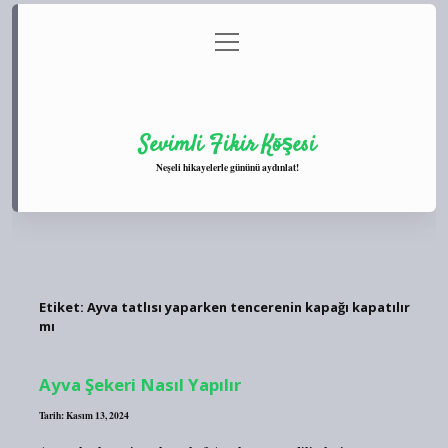
menüyü
Anasayfa
Gizlilik Politikası
Yasal Uyarı
aç
Hakkımızda
Sevimli Fikir Köşesi
Neşeli hikayelerle gününü aydınlat!
Etiket:
Ayva tatlısı yaparken tencerenin kapağı kapatılır
mı
Ayva Şekeri Nasıl Yapılır
Tarih: Kasım 13, 2024