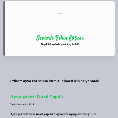
menüyü
Anasayfa
Gizlilik Politikası
Yasal Uyarı
aç
Hakkımızda
Sevimli Fikir Köşesi
Neşeli hikayelerle gününü aydınlat!
Etiket:
Ayva tatlısının kırmızı olması için ne yapmalı
Ayva Şekeri Nasıl Yapılır
Tarih: Kasım 13, 2024
Ayva şekerlemesi nasıl yapılır? Ayvaları soyup dilimleyin ve