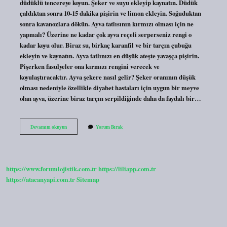
düdüklü tencereye koyun. Şeker ve suyu ekleyip kaynatın. Düdük
çaldıktan sonra 10-15 dakika pişirin ve limon ekleyin. Soğuduktan
sonra kavanozlara dökün. Ayva tatlısının kırmızı olması için ne
yapmalı? Üzerine ne kadar çok ayva reçeli serperseniz rengi o
kadar koyu olur. Biraz su, birkaç karanfil ve bir tarçın çubuğu
ekleyin ve kaynatın. Ayva tatlınızı en düşük ateşte yavaşça pişirin.
Pişerken fasulyeler ona kırmızı rengini verecek ve
koyulaştıracaktır. Ayva şekere nasıl gelir? Şeker oranının düşük
olması nedeniyle özellikle diyabet hastaları için uygun bir meyve
olan ayva, üzerine biraz tarçın serpildiğinde daha da faydalı bir…
Ayva
Devamını okuyun
Yorum Bırak
Şekeri
Nasıl
Yapılır
https://www.forumlojistik.com.tr
https://liliapp.com.tr
https://atacanyapi.com.tr
Sitemap