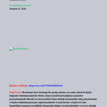
Ses nedir, kaça ayrılır ?
Temmuz 25, 2026
Reklam ve İletişim:
Skype: live:.cid.575569c608265c69
Yasal Uyarı:
Bu internet sitesi, herhangi bir marka, kurum veya şahıs şirketi ile hiçbir
bağlantısı bulunmamaktadır. Sitede yalnızca kendi hazırladığımız makaleler
paylaşılmaktadır. Burada yer alan içerikler haber niteliği taşımamakta olup, gerçek kurum
ve kişiler hakkında paylaşım yapılmamaktadır. Gerçek kurum ve kişiler ile isim
benzerlikleri tamamen tesadüfidir. Sitemizdeki bilgiler taslak halindedir ve tavsiye niteliği