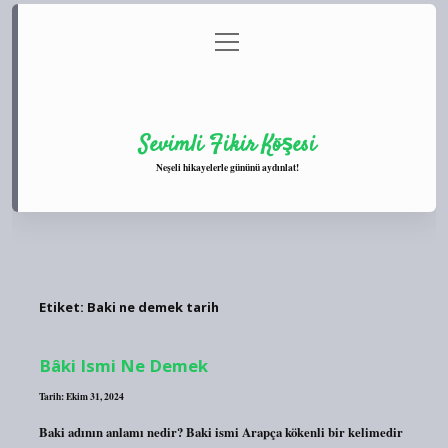
menüyü
Anasayfa
Gizlilik Politikası
Yasal Uyarı
aç
Hakkımızda
Sevimli Fikir Köşesi
Neşeli hikayelerle gününü aydınlat!
Etiket:
Baki ne demek tarih
Bâki Ismi Ne Demek
Tarih: Ekim 31, 2024
Baki adının anlamı nedir? Baki ismi Arapça kökenli bir kelimedir