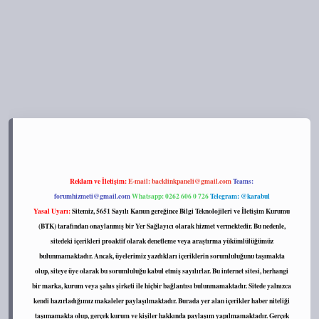
tps://tulipbett.net/
Reklam ve İletişim:
E-mail:
backlinkpaneli@gmail.com
Teams:
forumhizmeti@gmail.com
Whatsapp: 0262 606 0 726
Telegram: @karabul
Yasal Uyarı:
Sitemiz, 5651 Sayılı Kanun gereğince Bilgi Teknolojileri ve İletişim Kurumu
(BTK) tarafından onaylanmış bir Yer Sağlayıcı olarak hizmet vermektedir. Bu nedenle,
sitedeki içerikleri proaktif olarak denetleme veya araştırma yükümlülüğümüz
bulunmamaktadır. Ancak, üyelerimiz yazdıkları içeriklerin sorumluluğunu taşımakta
olup, siteye üye olarak bu sorumluluğu kabul etmiş sayılırlar. Bu internet sitesi, herhangi
bir marka, kurum veya şahıs şirketi ile hiçbir bağlantısı bulunmamaktadır. Sitede yalnızca
kendi hazırladığımız makaleler paylaşılmaktadır. Burada yer alan içerikler haber niteliği
taşımamakta olup, gerçek kurum ve kişiler hakkında paylaşım yapılmamaktadır. Gerçek