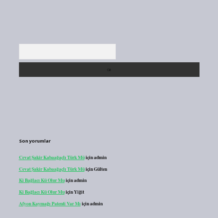
Arama
Son yorumlar
Cevat Şakir Kabaağaçlı Türk Mü
için
admin
Cevat Şakir Kabaağaçlı Türk Mü
için
Gülten
Ki Bağlacı Kü Olur Mu
için
admin
Ki Bağlacı Kü Olur Mu
için
Yiğit
Afyon Kaymağı Patenti Var Mı
için
admin