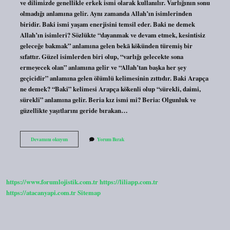
ve dilimizde genellikle erkek ismi olarak kullanılır. Varlığının sonu
olmadığı anlamına gelir. Aynı zamanda Allah’ın isimlerinden
biridir. Baki ismi yaşam enerjisini temsil eder. Baki ne demek
Allah’ın isimleri? Sözlükte “dayanmak ve devam etmek, kesintisiz
geleceğe bakmak” anlamına gelen bekā kökünden türemiş bir
sıfattır. Güzel isimlerden biri olup, “varlığı gelecekte sona
ermeyecek olan” anlamına gelir ve “Allah’tan başka her şey
geçicidir” anlamına gelen ölümlü kelimesinin zıttıdır. Baki Arapça
ne demek? “Baki” kelimesi Arapça kökenli olup “sürekli, daimi,
sürekli” anlamına gelir. Beria kız ismi mi? Beria: Olgunluk ve
güzellikte yaşıtlarını geride bırakan…
Bâki
Devamını okuyun
Yorum Bırak
Ismi
Ne
Demek
https://www.forumlojistik.com.tr
https://liliapp.com.tr
https://atacanyapi.com.tr
Sitemap