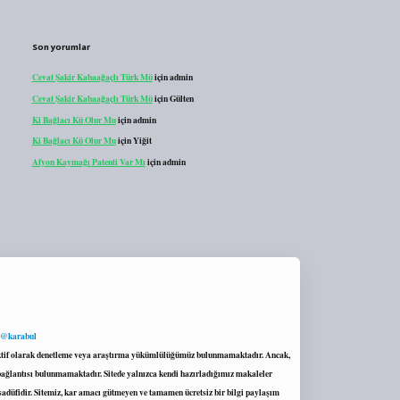
Son yorumlar
Cevat Şakir Kabaağaçlı Türk Mü
için
admin
Cevat Şakir Kabaağaçlı Türk Mü
için
Gülten
Ki Bağlacı Kü Olur Mu
için
admin
Ki Bağlacı Kü Olur Mu
için
Yiğit
Afyon Kaymağı Patenti Var Mı
için
admin
 @karabul
proaktif olarak denetleme veya araştırma yükümlülüğümüz bulunmamaktadır. Ancak,
r bağlantısı bulunmamaktadır. Sitede yalnızca kendi hazırladığımız makaleler
sadüfidir. Sitemiz, kar amacı gütmeyen ve tamamen ücretsiz bir bilgi paylaşım