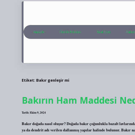
Anasayfa
Gizlilik Politikası
Yasal Uyarı
Hakkım
Etiket:
Bakır genleşir mi
Bakırın Ham Maddesi Ned
Tarih: Ekim 9, 2024
Bakır doğada nasıl oluşur? Doğada bakır çoğunlukla bazalt lavlarında
ya da dendrit adı verilen dallanmış yapılar halinde bulunur. Bakır n