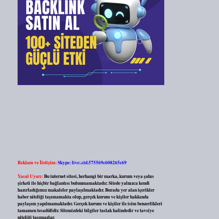
Reklam ve İletişim:
Skype: live:.cid.575569c608265c69
Yasal Uyarı:
Bu internet sitesi, herhangi bir marka, kurum veya şahıs
şirketi ile hiçbir bağlantısı bulunmamaktadır. Sitede yalnızca kendi
hazırladığımız makaleler paylaşılmaktadır. Burada yer alan içerikler
haber niteliği taşımamakta olup, gerçek kurum ve kişiler hakkında
paylaşım yapılmamaktadır. Gerçek kurum ve kişiler ile isim benzerlikleri
tamamen tesadüfidir. Sitemizdeki bilgiler taslak halindedir ve tavsiye
niteliği taşımazlar.