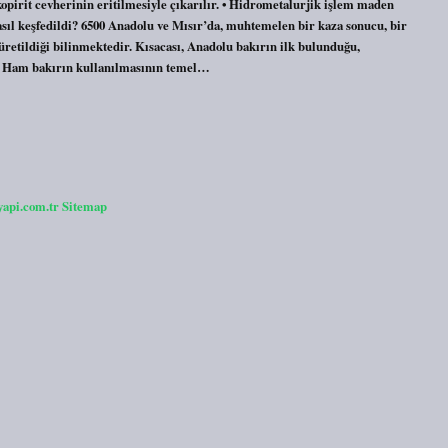
opirit cevherinin eritilmesiyle çıkarılır. • Hidrometalurjik işlem maden
asıl keşfedildi? 6500 Anadolu ve Mısır’da, muhtemelen bir kaza sonucu, bir
üretildiği bilinmektedir. Kısacası, Anadolu bakırın ilk bulunduğu,
ım. Ham bakırın kullanılmasının temel…
yapi.com.tr
Sitemap