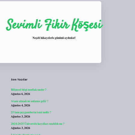
Sevimli Fikir Köşesi
Neşeli hikayelerle gününü aydınlat!
Sidebar
https://tulipbett.net/
Son Yazılar
Bilimsel bilgi mutlak mıdır ?
Ağustos 6, 2026
Avans almak ne anlama gelir ?
Ağustos 4, 2026
25 tane peygamberin ismi nedir ?
Ağustos 3, 2026
2024-2025 Üniversite kayıtları uzatıldı mı ?
Ağustos 3, 2026
İçli köfte Türklerin mi ?