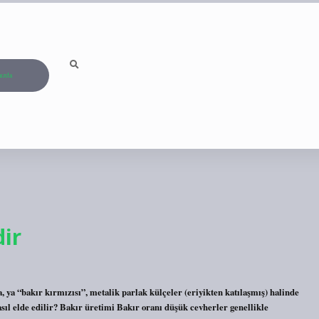
ızda
ir
, ya “bakır kırmızısı”, metalik parlak külçeler (eriyikten katılaşmış) halinde
asıl elde edilir? Bakır üretimi Bakır oranı düşük cevherler genellikle