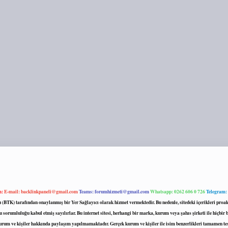
m:
E-mail:
backlinkpaneli@gmail.com
Teams:
forumhizmeti@gmail.com
Whatsapp: 0262 606 0 726
Telegram:
mu (BTK) tarafından onaylanmış bir Yer Sağlayıcı olarak hizmet vermektedir. Bu nedenle, sitedeki içerikleri 
 sorumluluğu kabul etmiş sayılırlar. Bu internet sitesi, herhangi bir marka, kurum veya şahıs şirketi ile hiçbi
kurum ve kişiler hakkında paylaşım yapılmamaktadır. Gerçek kurum ve kişiler ile isim benzerlikleri tamamen te