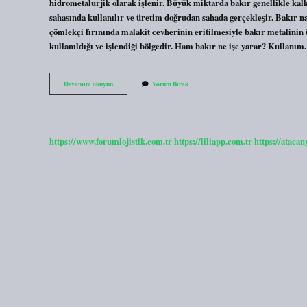
hidrometalurjik olarak işlenir. Büyük miktarda bakır genellikle kalk
sahasında kullanılır ve üretim doğrudan sahada gerçekleşir. Bakır n
çömlekçi fırınında malakit cevherinin eritilmesiyle bakır metalinin 
kullanıldığı ve işlendiği bölgedir. Ham bakır ne işe yarar? Kullan
Bakırın
Devamını okuyun
Yorum Bırak
Ham
Maddesi
Nedir
https://www.forumlojistik.com.tr
https://liliapp.com.tr
https://atacan