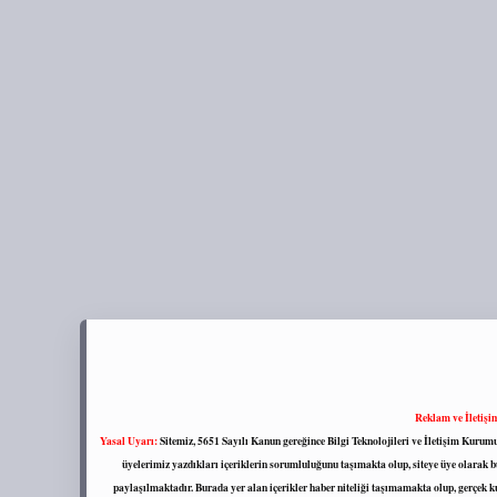
Reklam ve İletişi
Yasal Uyarı:
Sitemiz, 5651 Sayılı Kanun gereğince Bilgi Teknolojileri ve İletişim Kuru
üyelerimiz yazdıkları içeriklerin sorumluluğunu taşımakta olup, siteye üye olarak bu
paylaşılmaktadır. Burada yer alan içerikler haber niteliği taşımamakta olup, gerçek 