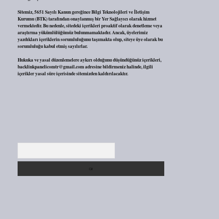
Sitemiz, 5651 Sayılı Kanun gereğince Bilgi Teknolojileri ve İletişim
Kurumu (BTK) tarafından onaylanmış bir Yer Sağlayıcı olarak hizmet
vermektedir. Bu nedenle, sitedeki içerikleri proaktif olarak denetleme veya
araştırma yükümlülüğümüz bulunmamaktadır. Ancak, üyelerimiz
yazdıkları içeriklerin sorumluluğunu taşımakta olup, siteye üye olarak bu
sorumluluğu kabul etmiş sayılırlar.
Hukuka ve yasal düzenlemelere aykırı olduğunu düşündüğünüz içerikleri,
backlinkpanelicomtr@gmail.com
adresine bildirmeniz halinde, ilgili
içerikler yasal süre içerisinde sitemizden kaldırılacaktır.
Arama