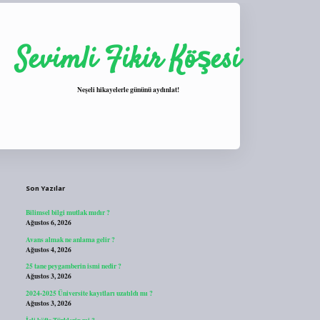
Sevimli Fikir Köşesi
Neşeli hikayelerle gününü aydınlat!
Sidebar
https://tulipbett.net/
Son Yazılar
Bilimsel bilgi mutlak mıdır ?
Ağustos 6, 2026
Avans almak ne anlama gelir ?
Ağustos 4, 2026
25 tane peygamberin ismi nedir ?
Ağustos 3, 2026
2024-2025 Üniversite kayıtları uzatıldı mı ?
Ağustos 3, 2026
İçli köfte Türklerin mi ?