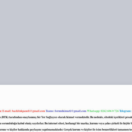
m:
E-mail:
backlinkpaneli@gmail.com
Teams:
forumhizmeti@gmail.com
Whatsapp: 0262 606 0 726
Telegram:
mu (BTK) tarafından onaylanmış bir Yer Sağlayıcı olarak hizmet vermektedir. Bu nedenle, sitedeki içerikleri 
 sorumluluğu kabul etmiş sayılırlar. Bu internet sitesi, herhangi bir marka, kurum veya şahıs şirketi ile hiçbi
kurum ve kişiler hakkında paylaşım yapılmamaktadır. Gerçek kurum ve kişiler ile isim benzerlikleri tamamen te