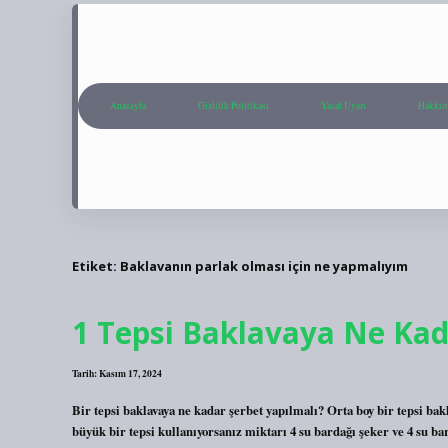
Anasayfa
Gizlilik Politikası
Yasal Uyarı
Hakkım
Etiket:
Baklavanın parlak olması için ne yapmalıyım
1 Tepsi Baklavaya Ne Kada
Tarih: Kasım 17, 2024
Bir tepsi baklavaya ne kadar şerbet yapılmalı? Orta boy bir tepsi bakl
büyük bir tepsi kullanıyorsanız miktarı 4 su bardağı şeker ve 4 su bar