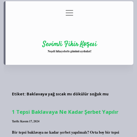
menüyü
Anasayfa
Gizlilik Politikası
Yasal Uyarı
aç
Hakkımızda
Sevimli Fikir Köşesi
Neşeli hikayelerle gününü aydınlat!
Etiket:
Baklavaya yağ sıcak mı dökülür soğuk mu
1 Tepsi Baklavaya Ne Kadar Şerbet Yapılır
Tarih: Kasım 17, 2024
Bir tepsi baklavaya ne kadar şerbet yapılmalı? Orta boy bir tepsi