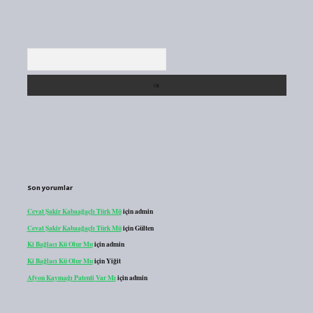
Arama
Son yorumlar
Cevat Şakir Kabaağaçlı Türk Mü
için
admin
Cevat Şakir Kabaağaçlı Türk Mü
için
Gülten
Ki Bağlacı Kü Olur Mu
için
admin
Ki Bağlacı Kü Olur Mu
için
Yiğit
Afyon Kaymağı Patenti Var Mı
için
admin