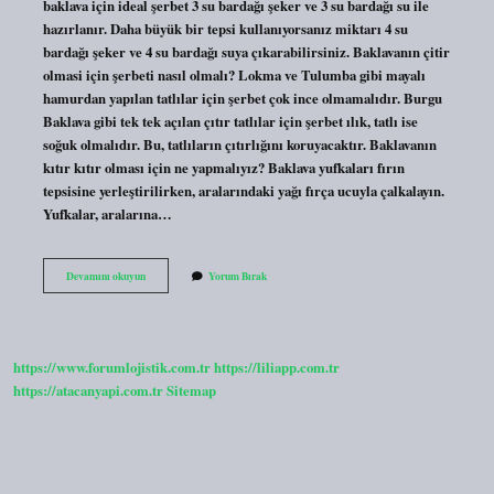
baklava için ideal şerbet 3 su bardağı şeker ve 3 su bardağı su ile
hazırlanır. Daha büyük bir tepsi kullanıyorsanız miktarı 4 su
bardağı şeker ve 4 su bardağı suya çıkarabilirsiniz. Baklavanın çitir
olmasi için şerbeti nasıl olmalı? Lokma ve Tulumba gibi mayalı
hamurdan yapılan tatlılar için şerbet çok ince olmamalıdır. Burgu
Baklava gibi tek tek açılan çıtır tatlılar için şerbet ılık, tatlı ise
soğuk olmalıdır. Bu, tatlıların çıtırlığını koruyacaktır. Baklavanın
kıtır kıtır olması için ne yapmalıyız? Baklava yufkaları fırın
tepsisine yerleştirilirken, aralarındaki yağı fırça ucuyla çalkalayın.
Yufkalar, aralarına…
1
Devamını okuyun
Yorum Bırak
Tepsi
Baklavaya
Ne
Kadar
Şerbet
https://www.forumlojistik.com.tr
https://liliapp.com.tr
Yapılır
https://atacanyapi.com.tr
Sitemap