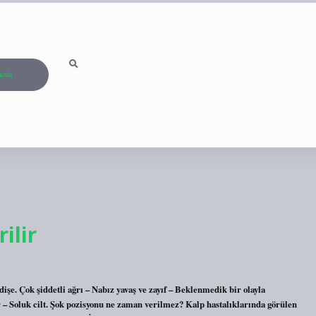
ızda
ilir
e. Çok şiddetli ağrı – Nabız yavaş ve zayıf – Beklenmedik bir olayla
ar – Soluk cilt. Şok pozisyonu ne zaman verilmez? Kalp hastalıklarında görülen