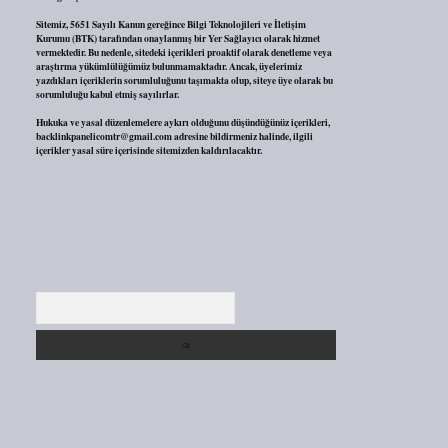
Sitemiz, 5651 Sayılı Kanun gereğince Bilgi Teknolojileri ve İletişim
Kurumu (BTK) tarafından onaylanmış bir Yer Sağlayıcı olarak hizmet
vermektedir. Bu nedenle, sitedeki içerikleri proaktif olarak denetleme veya
araştırma yükümlülüğümüz bulunmamaktadır. Ancak, üyelerimiz
yazdıkları içeriklerin sorumluluğunu taşımakta olup, siteye üye olarak bu
sorumluluğu kabul etmiş sayılırlar.
Hukuka ve yasal düzenlemelere aykırı olduğunu düşündüğünüz içerikleri,
backlinkpanelicomtr@gmail.com
adresine bildirmeniz halinde, ilgili
içerikler yasal süre içerisinde sitemizden kaldırılacaktır.
Arama