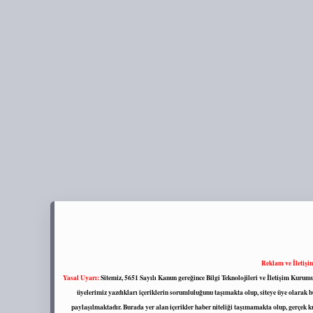
Reklam ve İletişi
Yasal Uyarı:
Sitemiz, 5651 Sayılı Kanun gereğince Bilgi Teknolojileri ve İletişim Kuru
üyelerimiz yazdıkları içeriklerin sorumluluğunu taşımakta olup, siteye üye olarak bu
paylaşılmaktadır. Burada yer alan içerikler haber niteliği taşımamakta olup, gerçek 