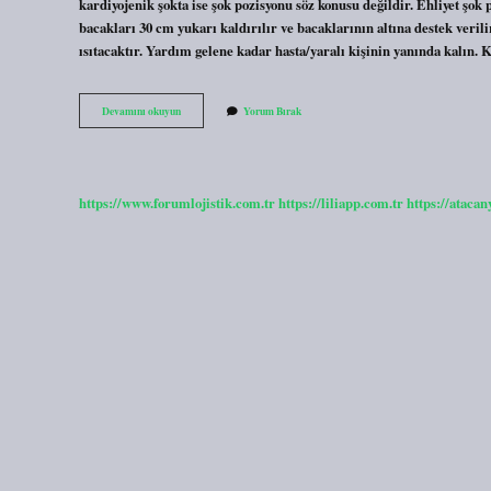
kardiyojenik şokta ise şok pozisyonu söz konusu değildir. Ehliyet şok po
bacakları 30 cm yukarı kaldırılır ve bacaklarının altına destek verilir
ısıtacaktır. Yardım gelene kadar hasta/yaralı kişinin yanında kalın
Şok
Devamını okuyun
Yorum Bırak
Pozisyonu
Kimlere
Verilir
https://www.forumlojistik.com.tr
https://liliapp.com.tr
https://atacan