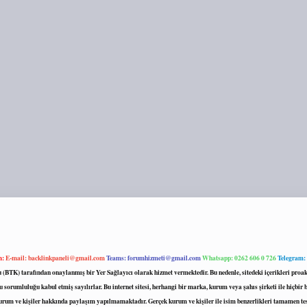
m:
E-mail:
backlinkpaneli@gmail.com
Teams:
forumhizmeti@gmail.com
Whatsapp: 0262 606 0 726
Telegram:
mu (BTK) tarafından onaylanmış bir Yer Sağlayıcı olarak hizmet vermektedir. Bu nedenle, sitedeki içerikleri 
 sorumluluğu kabul etmiş sayılırlar. Bu internet sitesi, herhangi bir marka, kurum veya şahıs şirketi ile hiçbi
kurum ve kişiler hakkında paylaşım yapılmamaktadır. Gerçek kurum ve kişiler ile isim benzerlikleri tamamen te