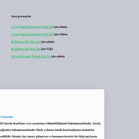
Son yorumlar
Cevat Şakir Kabaağaçlı Türk Mü
için
admin
Cevat Şakir Kabaağaçlı Türk Mü
için
Gülten
Ki Bağlacı Kü Olur Mu
için
admin
Ki Bağlacı Kü Olur Mu
için
Yiğit
Afyon Kaymağı Patenti Var Mı
için
admin
 @karabul
proaktif olarak denetleme veya araştırma yükümlülüğümüz bulunmamaktadır. Ancak,
r bağlantısı bulunmamaktadır. Sitede yalnızca kendi hazırladığımız makaleler
sadüfidir. Sitemiz, kar amacı gütmeyen ve tamamen ücretsiz bir bilgi paylaşım