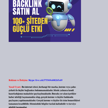
Reklam ve İletişim:
Skype: live:.cid.575569c608265c69
Yasal Uyarı:
Bu internet sitesi, herhangi bir marka, kurum veya şahıs
şirketi ile hiçbir bağlantısı bulunmamaktadır. Sitede yalnızca kendi
hazırladığımız makaleler paylaşılmaktadır. Burada yer alan içerikler
haber niteliği taşımamakta olup, gerçek kurum ve kişiler hakkında
paylaşım yapılmamaktadır. Gerçek kurum ve kişiler ile isim benzerlikleri
tamamen tesadüfidir. Sitemizdeki bilgiler taslak halindedir ve tavsiye
niteliği taşımazlar.