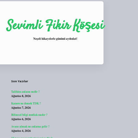
Sevimli Fikir Köşesi
Neşeli hikayelerle gününü aydınlat!
Sidebar
https://tulipbett.net/
Son Yazılar
Talihim anlamı nedir ?
Ağustos 8, 2026
Kanere ne demek TDK ?
Ağustos 7, 2026
Bilimsel bilgi mutlak mıdır ?
Ağustos 6, 2026
Avans almak ne anlama gelir ?
Ağustos 4, 2026
25 tane peygamberin ismi nedir ?