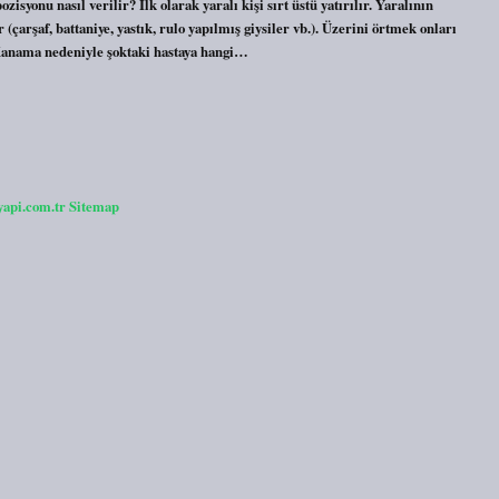
zisyonu nasıl verilir? İlk olarak yaralı kişi sırt üstü yatırılır. Yaralının
 (çarşaf, battaniye, yastık, rulo yapılmış giysiler vb.). Üzerini örtmek onları
. Kanama nedeniyle şoktaki hastaya hangi…
yapi.com.tr
Sitemap