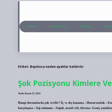
Anasayfa
Gizlilik Politikası
Yasal Uyarı
Hakkım
Etiket:
Bayılınca neden ayaklar kaldırılır
Şok Pozisyonu Kimlere Ver
Tarih: Kasım 25, 2024
Hangi durumlarda şok verilir? İç ve dış kanama – Huzursuzluk – Endiş
karşılaşma – ​​Sığ solunum – Soğuk, nemli cilt, titreme. Geniş yanıkl