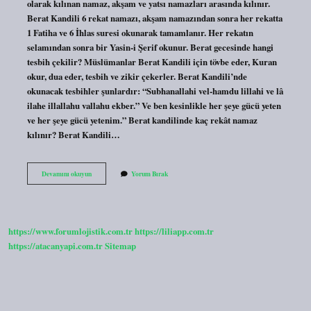
olarak kılınan namaz, akşam ve yatsı namazları arasında kılınır.
Berat Kandili 6 rekat namazı, akşam namazından sonra her rekatta
1 Fatiha ve 6 İhlas suresi okunarak tamamlanır. Her rekatın
selamından sonra bir Yasin-i Şerif okunur. Berat gecesinde hangi
tesbih çekilir? Müslümanlar Berat Kandili için tövbe eder, Kuran
okur, dua eder, tesbih ve zikir çekerler. Berat Kandili’nde
okunacak tesbihler şunlardır: “Subhanallahi vel-hamdu lillahi ve lâ
ilahe illallahu vallahu ekber.” Ve ben kesinlikle her şeye gücü yeten
ve her şeye gücü yetenim.” Berat kandilinde kaç rekât namaz
kılınır? Berat Kandili…
Berat
Devamını okuyun
Yorum Bırak
Kandilinde
Ne
Yapılır
https://www.forumlojistik.com.tr
https://liliapp.com.tr
https://atacanyapi.com.tr
Sitemap