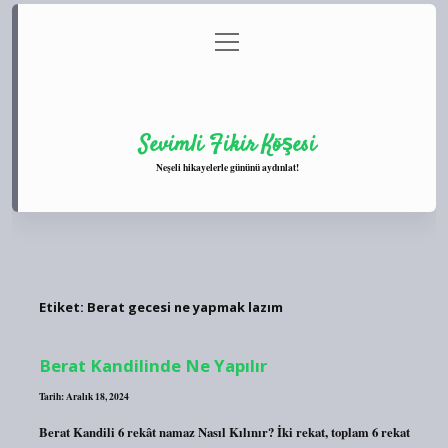
menüyü
Anasayfa
Gizlilik Politikası
Yasal Uyarı
aç
Hakkımızda
Sevimli Fikir Köşesi
Neşeli hikayelerle gününü aydınlat!
Etiket:
Berat gecesi ne yapmak lazım
Berat Kandilinde Ne Yapılır
Tarih: Aralık 18, 2024
Berat Kandili 6 rekât namaz Nasıl Kılınır? İki rekat, toplam 6 rekat