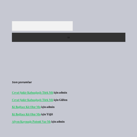
Arama
Son yorumlar
Cevat Şakir Kabaağaçlı Türk Mü
için
admin
Cevat Şakir Kabaağaçlı Türk Mü
için
Gülten
Ki Bağlacı Kü Olur Mu
için
admin
Ki Bağlacı Kü Olur Mu
için
Yiğit
Afyon Kaymağı Patenti Var Mı
için
admin