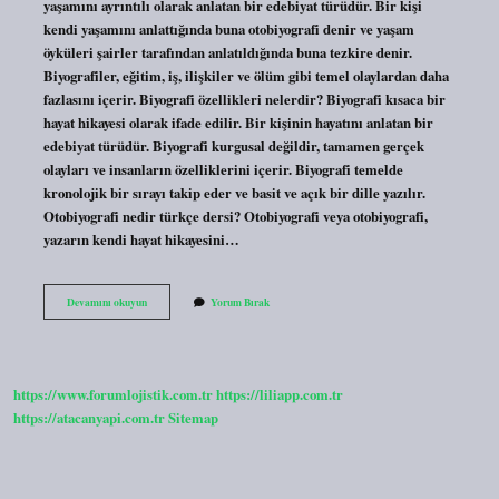
yaşamını ayrıntılı olarak anlatan bir edebiyat türüdür. Bir kişi
kendi yaşamını anlattığında buna otobiyografi denir ve yaşam
öyküleri şairler tarafından anlatıldığında buna tezkire denir.
Biyografiler, eğitim, iş, ilişkiler ve ölüm gibi temel olaylardan daha
fazlasını içerir. Biyografi özellikleri nelerdir? Biyografi kısaca bir
hayat hikayesi olarak ifade edilir. Bir kişinin hayatını anlatan bir
edebiyat türüdür. Biyografi kurgusal değildir, tamamen gerçek
olayları ve insanların özelliklerini içerir. Biyografi temelde
kronolojik bir sırayı takip eder ve basit ve açık bir dille yazılır.
Otobiyografi nedir türkçe dersi? Otobiyografi veya otobiyografi,
yazarın kendi hayat hikayesini…
Biyografi
Devamını okuyun
Yorum Bırak
Nedir
7
Sinif
https://www.forumlojistik.com.tr
https://liliapp.com.tr
https://atacanyapi.com.tr
Sitemap