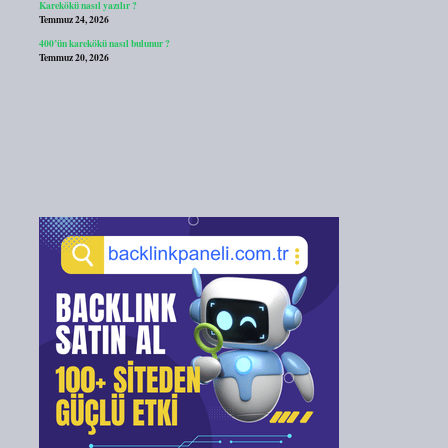
Karekökü nasıl yazılır ?
Temmuz 24, 2026
400’ün karekökü nasıl bulunur ?
Temmuz 20, 2026