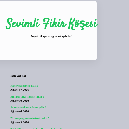
Sevimli Fikir Köşesi
Neşeli hikayelerle gününü aydınlat!
Sidebar
https://tulipbett.net/
Son Yazılar
Kanere ne demek TDK ?
Ağustos 7, 2026
Bilimsel bilgi mutlak mıdır ?
Ağustos 6, 2026
Avans almak ne anlama gelir ?
Ağustos 4, 2026
25 tane peygamberin ismi nedir ?
Ağustos 3, 2026
2024-2025 Üniversite kayıtları uzatıldı mı ?