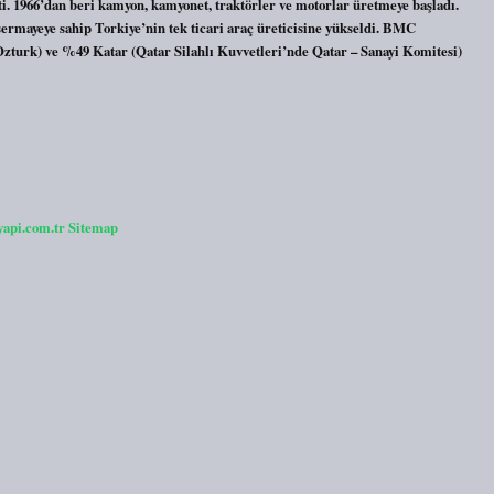
tti. 1966’dan beri kamyon, kamyonet, traktörler ve motorlar üretmeye başladı.
ermayeye sahip Torkiye’nin tek ticari araç üreticisine yükseldi. BMC
zturk) ve %49 Katar (Qatar Silahlı Kuvvetleri’nde Qatar – Sanayi Komitesi)
yapi.com.tr
Sitemap