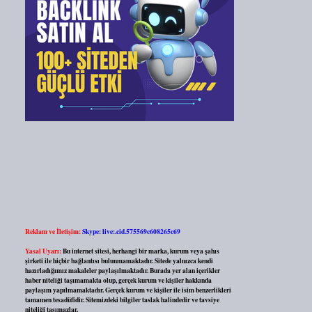
Reklam ve İletişim:
Skype: live:.cid.575569c608265c69
Yasal Uyarı:
Bu internet sitesi, herhangi bir marka, kurum veya şahıs
şirketi ile hiçbir bağlantısı bulunmamaktadır. Sitede yalnızca kendi
hazırladığımız makaleler paylaşılmaktadır. Burada yer alan içerikler
haber niteliği taşımamakta olup, gerçek kurum ve kişiler hakkında
paylaşım yapılmamaktadır. Gerçek kurum ve kişiler ile isim benzerlikleri
tamamen tesadüfidir. Sitemizdeki bilgiler taslak halindedir ve tavsiye
niteliği taşımazlar.