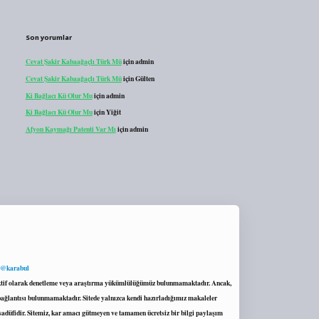
Son yorumlar
Cevat Şakir Kabaağaçlı Türk Mü
için
admin
Cevat Şakir Kabaağaçlı Türk Mü
için
Gülten
Ki Bağlacı Kü Olur Mu
için
admin
Ki Bağlacı Kü Olur Mu
için
Yiğit
Afyon Kaymağı Patenti Var Mı
için
admin
 @karabul
proaktif olarak denetleme veya araştırma yükümlülüğümüz bulunmamaktadır. Ancak,
r bağlantısı bulunmamaktadır. Sitede yalnızca kendi hazırladığımız makaleler
sadüfidir. Sitemiz, kar amacı gütmeyen ve tamamen ücretsiz bir bilgi paylaşım