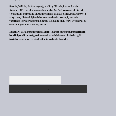
Sitemiz, 5651 Sayılı Kanun gereğince Bilgi Teknolojileri ve İletişim
Kurumu (BTK) tarafından onaylanmış bir Yer Sağlayıcı olarak hizmet
vermektedir. Bu nedenle, sitedeki içerikleri proaktif olarak denetleme veya
araştırma yükümlülüğümüz bulunmamaktadır. Ancak, üyelerimiz
yazdıkları içeriklerin sorumluluğunu taşımakta olup, siteye üye olarak bu
sorumluluğu kabul etmiş sayılırlar.
Hukuka ve yasal düzenlemelere aykırı olduğunu düşündüğünüz içerikleri,
backlinkpanelicomtr@gmail.com
adresine bildirmeniz halinde, ilgili
içerikler yasal süre içerisinde sitemizden kaldırılacaktır.
Arama