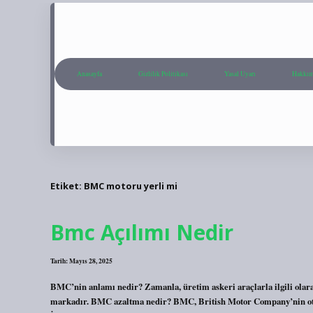
Anasayfa
Gizlilik Politikası
Yasal Uyarı
Hakkım
Etiket:
BMC motoru yerli mi
Bmc Açılımı Nedir
Tarih: Mayıs 28, 2025
BMC’nin anlamı nedir? Zamanla, üretim askeri araçlarla ilgili olarak
markadır. BMC azaltma nedir? BMC, British Motor Company’nin oto