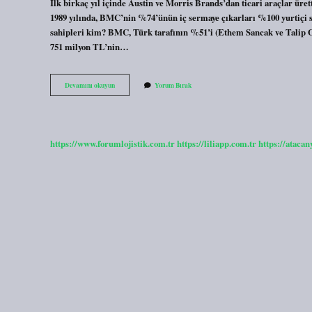
İlk birkaç yıl içinde Austin ve Morris Brands’dan ticari araçlar üre
1989 yılında, BMC’nin %74’ünün iç sermaye çıkarları %100 yurtiçi s
sahipleri kim? BMC, Türk tarafının %51’i (Ethem Sancak ve Talip O
751 milyon TL’nin…
Bmc
Devamını okuyun
Yorum Bırak
Açılımı
Nedir
https://www.forumlojistik.com.tr
https://liliapp.com.tr
https://atacan