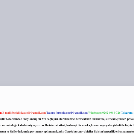
m:
E-mail:
backlinkpaneli@gmail.com
Teams:
forumhizmeti@gmail.com
Whatsapp: 0262 606 0 726
Telegram:
mu (BTK) tarafından onaylanmış bir Yer Sağlayıcı olarak hizmet vermektedir. Bu nedenle, sitedeki içerikleri 
 sorumluluğu kabul etmiş sayılırlar. Bu internet sitesi, herhangi bir marka, kurum veya şahıs şirketi ile hiçbi
kurum ve kişiler hakkında paylaşım yapılmamaktadır. Gerçek kurum ve kişiler ile isim benzerlikleri tamamen te