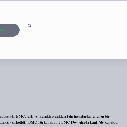
ızda
 başladı. BMC, yerli ve meraklı oldukları için insanlarla ilgilenen bir
motiv şirketidir. BMC Türk malı mı? BMC 1964 yılında Izmir’de kuruldu.