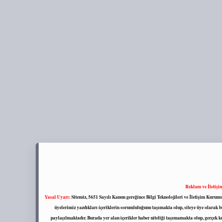
Reklam ve İletişi
Yasal Uyarı:
Sitemiz, 5651 Sayılı Kanun gereğince Bilgi Teknolojileri ve İletişim Kuru
üyelerimiz yazdıkları içeriklerin sorumluluğunu taşımakta olup, siteye üye olarak bu
paylaşılmaktadır. Burada yer alan içerikler haber niteliği taşımamakta olup, gerçek 