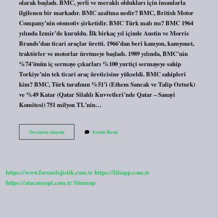
olarak başladı. BMC, yerli ve meraklı oldukları için insanlarla
ilgilenen bir markadır. BMC azaltma nedir? BMC, British Motor
Company’nin otomotiv şirketidir. BMC Türk malı mı? BMC 1964
yılında Izmir’de kuruldu. İlk birkaç yıl içinde Austin ve Morris
Brands’dan ticari araçlar üretti. 1966’dan beri kamyon, kamyonet,
traktörler ve motorlar üretmeye başladı. 1989 yılında, BMC’nin
%74’ünün iç sermaye çıkarları %100 yurtiçi sermayeye sahip
Torkiye’nin tek ticari araç üreticisine yükseldi. BMC sahipleri
kim? BMC, Türk tarafının %51’i (Ethem Sancak ve Talip Ozturk)
ve %49 Katar (Qatar Silahlı Kuvvetleri’nde Qatar – Sanayi
Komitesi) 751 milyon TL’nin…
Bmc
Devamını okuyun
Yorum Bırak
Açılımı
Nedir
https://www.forumlojistik.com.tr
https://liliapp.com.tr
https://atacanyapi.com.tr
Sitemap