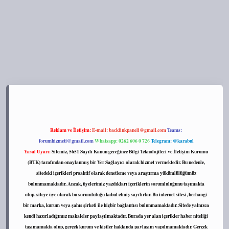
s://tulipbett.net/
Reklam ve İletişim:
E-mail:
backlinkpaneli@gmail.com
Teams:
forumhizmeti@gmail.com
Whatsapp: 0262 606 0 726
Telegram: @karabul
Yasal Uyarı:
Sitemiz, 5651 Sayılı Kanun gereğince Bilgi Teknolojileri ve İletişim Kurumu
(BTK) tarafından onaylanmış bir Yer Sağlayıcı olarak hizmet vermektedir. Bu nedenle,
sitedeki içerikleri proaktif olarak denetleme veya araştırma yükümlülüğümüz
bulunmamaktadır. Ancak, üyelerimiz yazdıkları içeriklerin sorumluluğunu taşımakta
olup, siteye üye olarak bu sorumluluğu kabul etmiş sayılırlar. Bu internet sitesi, herhangi
bir marka, kurum veya şahıs şirketi ile hiçbir bağlantısı bulunmamaktadır. Sitede yalnızca
kendi hazırladığımız makaleler paylaşılmaktadır. Burada yer alan içerikler haber niteliği
taşımamakta olup, gerçek kurum ve kişiler hakkında paylaşım yapılmamaktadır. Gerçek