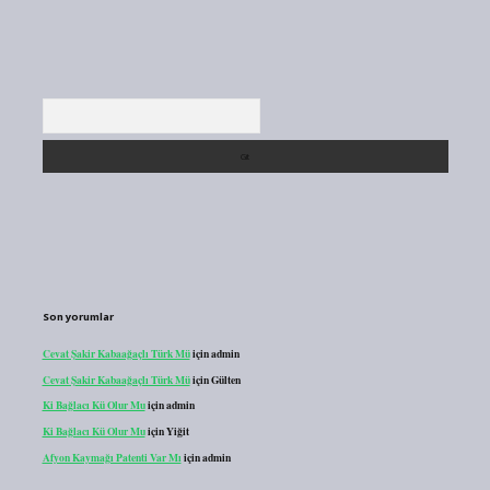
Arama
Son yorumlar
Cevat Şakir Kabaağaçlı Türk Mü
için
admin
Cevat Şakir Kabaağaçlı Türk Mü
için
Gülten
Ki Bağlacı Kü Olur Mu
için
admin
Ki Bağlacı Kü Olur Mu
için
Yiğit
Afyon Kaymağı Patenti Var Mı
için
admin