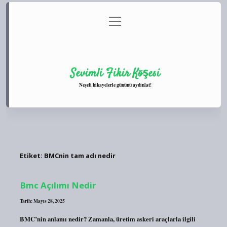
menüyü
Anasayfa
Gizlilik Politikası
Yasal Uyarı
aç
Hakkımızda
Sevimli Fikir Köşesi
Neşeli hikayelerle gününü aydınlat!
Etiket:
BMCnin tam adı nedir
Bmc Açılımı Nedir
Tarih: Mayıs 28, 2025
BMC’nin anlamı nedir? Zamanla, üretim askeri araçlarla ilgili