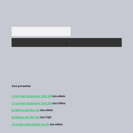
Arama
Son yorumlar
Cevat Şakir Kabaağaçlı Türk Mü
için
admin
Cevat Şakir Kabaağaçlı Türk Mü
için
Gülten
Ki Bağlacı Kü Olur Mu
için
admin
Ki Bağlacı Kü Olur Mu
için
Yiğit
Afyon Kaymağı Patenti Var Mı
için
admin