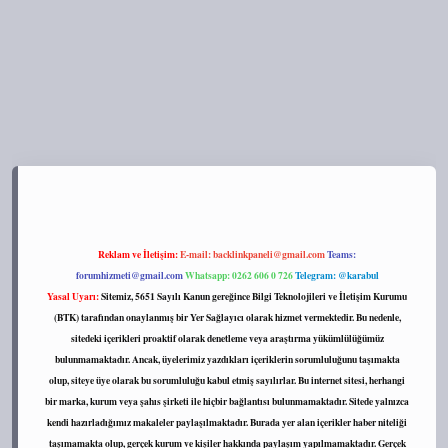
s://tulipbett.net/
Reklam ve İletişim:
E-mail:
backlinkpaneli@gmail.com
Teams:
forumhizmeti@gmail.com
Whatsapp: 0262 606 0 726
Telegram: @karabul
Yasal Uyarı:
Sitemiz, 5651 Sayılı Kanun gereğince Bilgi Teknolojileri ve İletişim Kurumu
(BTK) tarafından onaylanmış bir Yer Sağlayıcı olarak hizmet vermektedir. Bu nedenle,
sitedeki içerikleri proaktif olarak denetleme veya araştırma yükümlülüğümüz
bulunmamaktadır. Ancak, üyelerimiz yazdıkları içeriklerin sorumluluğunu taşımakta
olup, siteye üye olarak bu sorumluluğu kabul etmiş sayılırlar. Bu internet sitesi, herhangi
bir marka, kurum veya şahıs şirketi ile hiçbir bağlantısı bulunmamaktadır. Sitede yalnızca
kendi hazırladığımız makaleler paylaşılmaktadır. Burada yer alan içerikler haber niteliği
taşımamakta olup, gerçek kurum ve kişiler hakkında paylaşım yapılmamaktadır. Gerçek