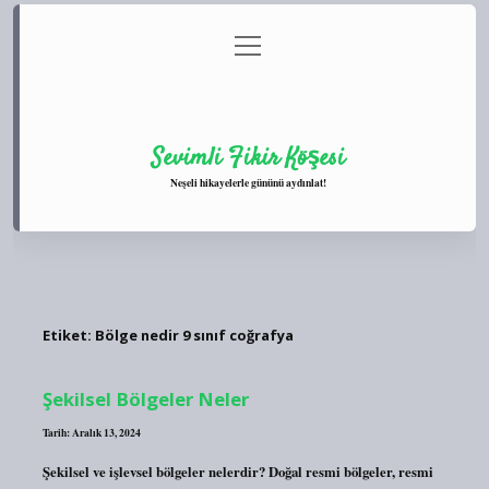
menüyü
Anasayfa
Gizlilik Politikası
Yasal Uyarı
aç
Hakkımızda
Sevimli Fikir Köşesi
Neşeli hikayelerle gününü aydınlat!
Etiket:
Bölge nedir 9 sınıf coğrafya
Şekilsel Bölgeler Neler
Tarih: Aralık 13, 2024
Şekilsel ve işlevsel bölgeler nelerdir? Doğal resmi bölgeler, resmi