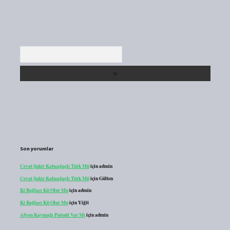
Arama
Son yorumlar
Cevat Şakir Kabaağaçlı Türk Mü
için
admin
Cevat Şakir Kabaağaçlı Türk Mü
için
Gülten
Ki Bağlacı Kü Olur Mu
için
admin
Ki Bağlacı Kü Olur Mu
için
Yiğit
Afyon Kaymağı Patenti Var Mı
için
admin