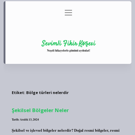
menüyü
Anasayfa
Gizlilik Politikası
Yasal Uyarı
aç
Hakkımızda
Sevimli Fikir Köşesi
Neşeli hikayelerle gününü aydınlat!
Etiket:
Bölge türleri nelerdir
Şekilsel Bölgeler Neler
Tarih: Aralık 13, 2024
Şekilsel ve işlevsel bölgeler nelerdir? Doğal resmi bölgeler, resmi