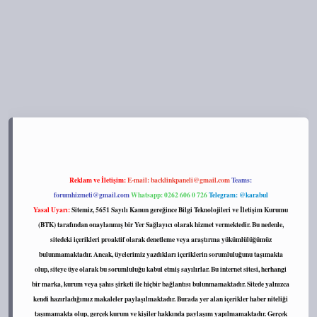
s://tulipbett.net/
Reklam ve İletişim:
E-mail:
backlinkpaneli@gmail.com
Teams:
forumhizmeti@gmail.com
Whatsapp: 0262 606 0 726
Telegram: @karabul
Yasal Uyarı:
Sitemiz, 5651 Sayılı Kanun gereğince Bilgi Teknolojileri ve İletişim Kurumu
(BTK) tarafından onaylanmış bir Yer Sağlayıcı olarak hizmet vermektedir. Bu nedenle,
sitedeki içerikleri proaktif olarak denetleme veya araştırma yükümlülüğümüz
bulunmamaktadır. Ancak, üyelerimiz yazdıkları içeriklerin sorumluluğunu taşımakta
olup, siteye üye olarak bu sorumluluğu kabul etmiş sayılırlar. Bu internet sitesi, herhangi
bir marka, kurum veya şahıs şirketi ile hiçbir bağlantısı bulunmamaktadır. Sitede yalnızca
kendi hazırladığımız makaleler paylaşılmaktadır. Burada yer alan içerikler haber niteliği
taşımamakta olup, gerçek kurum ve kişiler hakkında paylaşım yapılmamaktadır. Gerçek