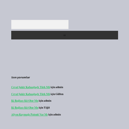
Arama
Son yorumlar
Cevat Şakir Kabaağaçlı Türk Mü
için
admin
Cevat Şakir Kabaağaçlı Türk Mü
için
Gülten
Ki Bağlacı Kü Olur Mu
için
admin
Ki Bağlacı Kü Olur Mu
için
Yiğit
Afyon Kaymağı Patenti Var Mı
için
admin