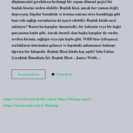
düşünmenizi gerektiren herhangi bir yaşam dönemi geçici bir
boşluk hissine neden olabilir. Boşluk hissi, ancak her zaman değil;
depresyon, bipolar bozukluk ve travma sonrası stres bozukluğu gibi
bazı ruh sağlığı sorunlarına da işaret edebilir. Boşluk kitabı neyi
anlatıyor? Bazen bu kayıplar önemsizdir, bir kalemin veya bir kağıt
parçasının kaybı gibi. Ancak önemli olan başka kayıplar da vardır,
sevilen birinin, sağlığın veya işin kaybı gibi. VOID bize iyileşmeyi,
zorlukların üstesinden gelmeyi ve hayattaki anlamımızı bulmayı
öğreten bir hikayedir. Boşluk Hissi kitabı kaç sayfa? Sola Unitas
Çocukluk İhmalinin İzi: Boşluk Hissi – Jonice Webb…
Boşluk
Devamını okuyun
Yorum Bırak
Hissi
Kitabı
Ne
Anlatıyor
https://www.forumlojistik.com.tr
https://liliapp.com.tr
https://atacanyapi.com.tr
Sitemap