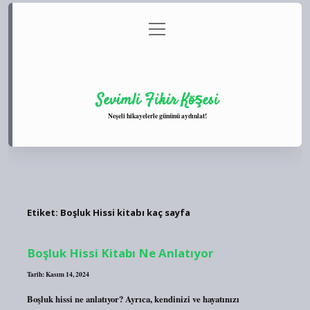
menüyü
Anasayfa
Gizlilik Politikası
Yasal Uyarı
aç
Hakkımızda
Sevimli Fikir Köşesi
Neşeli hikayelerle gününü aydınlat!
Etiket:
Boşluk Hissi kitabı kaç sayfa
Boşluk Hissi Kitabı Ne Anlatıyor
Tarih: Kasım 14, 2024
Boşluk hissi ne anlatıyor? Ayrıca, kendinizi ve hayatınızı