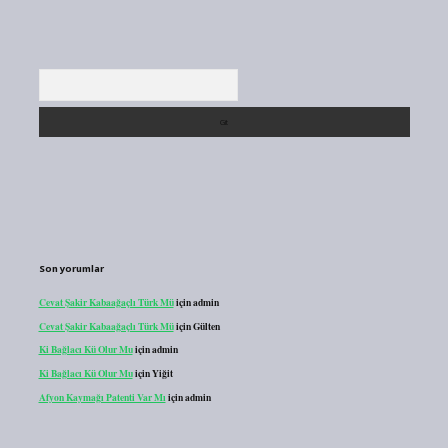
Arama
Son yorumlar
Cevat Şakir Kabaağaçlı Türk Mü
için
admin
Cevat Şakir Kabaağaçlı Türk Mü
için
Gülten
Ki Bağlacı Kü Olur Mu
için
admin
Ki Bağlacı Kü Olur Mu
için
Yiğit
Afyon Kaymağı Patenti Var Mı
için
admin