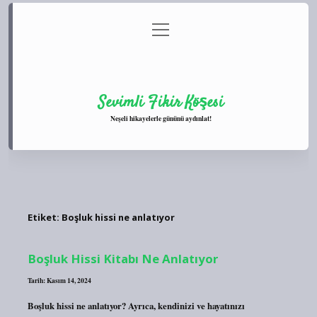
menüyü
Anasayfa
Gizlilik Politikası
Yasal Uyarı
aç
Hakkımızda
Sevimli Fikir Köşesi
Neşeli hikayelerle gününü aydınlat!
Etiket:
Boşluk hissi ne anlatıyor
Boşluk Hissi Kitabı Ne Anlatıyor
Tarih: Kasım 14, 2024
Boşluk hissi ne anlatıyor? Ayrıca, kendinizi ve hayatınızı