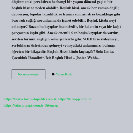
düşünmenizi gerektiren herhangi bir yaşam dönemi geçici bir
boşluk hissine neden olabilir. Boşluk hissi, ancak her zaman değil;
depresyon, bipolar bozukluk ve travma sonrası stres bozukluğu gibi
bazı ruh sağlığı sorunlarına da işaret edebilir. Boşluk kitabı neyi
anlatıyor? Bazen bu kayıplar önemsizdir, bir kalemin veya bir kağıt
parçasının kaybı gibi. Ancak önemli olan başka kayıplar da vardır,
sevilen birinin, sağlığın veya işin kaybı gibi. VOID bize iyileşmeyi,
zorlukların üstesinden gelmeyi ve hayattaki anlamımızı bulmayı
öğreten bir hikayedir. Boşluk Hissi kitabı kaç sayfa? Sola Unitas
Çocukluk İhmalinin İzi: Boşluk Hissi – Jonice Webb…
Boşluk
Devamını okuyun
Yorum Bırak
Hissi
Kitabı
Ne
Anlatıyor
https://www.forumlojistik.com.tr
https://liliapp.com.tr
https://atacanyapi.com.tr
Sitemap