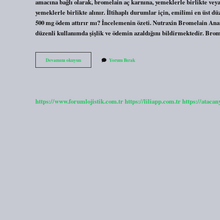
amacına bağlı olarak, bromelain aç karnına, yemeklerle birlikte veya
yemeklerle birlikte alınır. İltihaplı durumlar için, emilimi en üst 
500 mg ödem attırır mı? İncelemenin özeti. Nutraxin Bromelain Anan
düzenli kullanımda şişlik ve ödemin azaldığını bildirmektedir. Br
Bromelaın
Devamını okuyun
Yorum Bırak
Tablet
Ne
Işe
Yarar
https://www.forumlojistik.com.tr
https://liliapp.com.tr
https://atacan