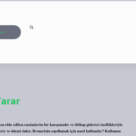
ızda
Yarar
n elde edilen enzimlerin bir karışımıdır ve iltihap giderici özellikleriyle
eştirir ve ödemi önler. Bromelain zayıflamak için nasıl kullanılır? Kullanım