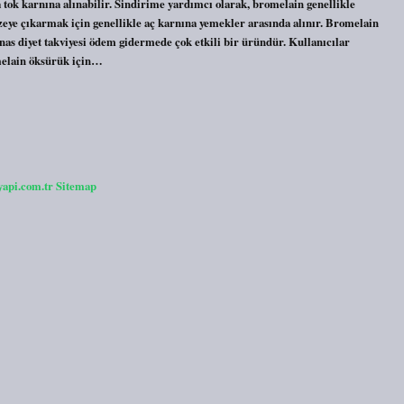
 tok karnına alınabilir. Sindirime yardımcı olarak, bromelain genellikle
düzeye çıkarmak için genellikle aç karnına yemekler arasında alınır. Bromelain
as diyet takviyesi ödem gidermede çok etkili bir üründür. Kullanıcılar
omelain öksürük için…
yapi.com.tr
Sitemap