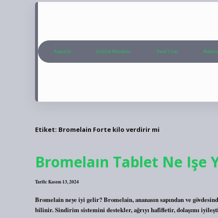
Anasayfa
Gizlilik Politikası
Yasal Uyarı
Hakkım
Etiket:
Bromelain Forte kilo verdirir mi
Bromelaın Tablet Ne Işe 
Tarih: Kasım 13, 2024
Bromelain neye iyi gelir? Bromelain, ananasın sapından ve gövdesinde
bilinir. Sindirim sistemini destekler, ağrıyı hafifletir, dolaşımı iyil