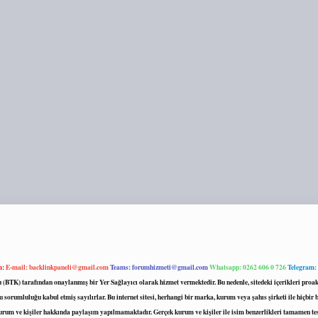
m:
E-mail:
backlinkpaneli@gmail.com
Teams:
forumhizmeti@gmail.com
Whatsapp: 0262 606 0 726
Telegram:
mu (BTK) tarafından onaylanmış bir Yer Sağlayıcı olarak hizmet vermektedir. Bu nedenle, sitedeki içerikleri 
 sorumluluğu kabul etmiş sayılırlar. Bu internet sitesi, herhangi bir marka, kurum veya şahıs şirketi ile hiçbi
kurum ve kişiler hakkında paylaşım yapılmamaktadır. Gerçek kurum ve kişiler ile isim benzerlikleri tamamen te