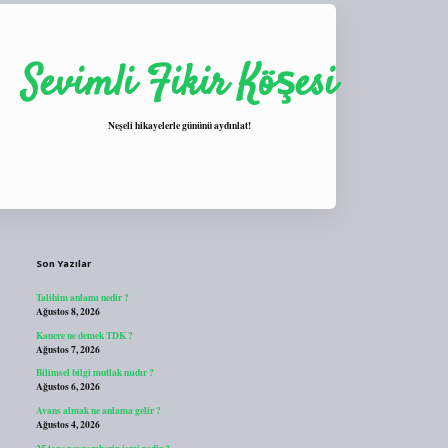
Sevimli Fikir Köşesi
Neşeli hikayelerle gününü aydınlat!
Sidebar
https://tulipbett.net/
Son Yazılar
Talihim anlamı nedir ?
Ağustos 8, 2026
Kanere ne demek TDK ?
Ağustos 7, 2026
Bilimsel bilgi mutlak mıdır ?
Ağustos 6, 2026
Avans almak ne anlama gelir ?
Ağustos 4, 2026
25 tane peygamberin ismi nedir ?