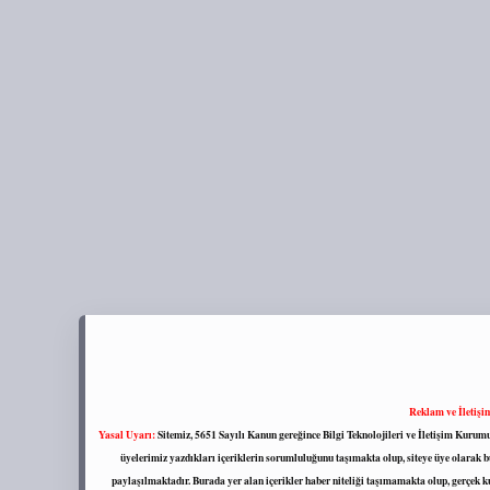
Reklam ve İletişi
Yasal Uyarı:
Sitemiz, 5651 Sayılı Kanun gereğince Bilgi Teknolojileri ve İletişim Kuru
üyelerimiz yazdıkları içeriklerin sorumluluğunu taşımakta olup, siteye üye olarak bu
paylaşılmaktadır. Burada yer alan içerikler haber niteliği taşımamakta olup, gerçek 