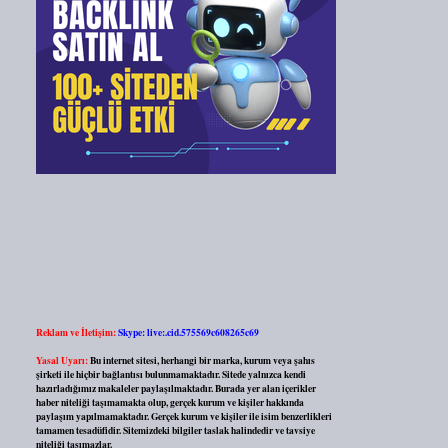
Reklam ve İletişim:
Skype: live:.cid.575569c608265c69
Yasal Uyarı:
Bu internet sitesi, herhangi bir marka, kurum veya şahıs
şirketi ile hiçbir bağlantısı bulunmamaktadır. Sitede yalnızca kendi
hazırladığımız makaleler paylaşılmaktadır. Burada yer alan içerikler
haber niteliği taşımamakta olup, gerçek kurum ve kişiler hakkında
paylaşım yapılmamaktadır. Gerçek kurum ve kişiler ile isim benzerlikleri
tamamen tesadüfidir. Sitemizdeki bilgiler taslak halindedir ve tavsiye
niteliği taşımazlar.