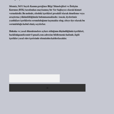
Sitemiz, 5651 Sayılı Kanun gereğince Bilgi Teknolojileri ve İletişim
Kurumu (BTK) tarafından onaylanmış bir Yer Sağlayıcı olarak hizmet
vermektedir. Bu nedenle, sitedeki içerikleri proaktif olarak denetleme veya
araştırma yükümlülüğümüz bulunmamaktadır. Ancak, üyelerimiz
yazdıkları içeriklerin sorumluluğunu taşımakta olup, siteye üye olarak bu
sorumluluğu kabul etmiş sayılırlar.
Hukuka ve yasal düzenlemelere aykırı olduğunu düşündüğünüz içerikleri,
backlinkpanelicomtr@gmail.com
adresine bildirmeniz halinde, ilgili
içerikler yasal süre içerisinde sitemizden kaldırılacaktır.
Arama