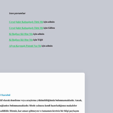
Son yorumlar
Cevat Şakir Kabaağaçlı Türk Mü
için
admin
Cevat Şakir Kabaağaçlı Türk Mü
için
Gülten
Ki Bağlacı Kü Olur Mu
için
admin
Ki Bağlacı Kü Olur Mu
için
Yiğit
Afyon Kaymağı Patenti Var Mı
için
admin
 @karabul
proaktif olarak denetleme veya araştırma yükümlülüğümüz bulunmamaktadır. Ancak,
r bağlantısı bulunmamaktadır. Sitede yalnızca kendi hazırladığımız makaleler
sadüfidir. Sitemiz, kar amacı gütmeyen ve tamamen ücretsiz bir bilgi paylaşım