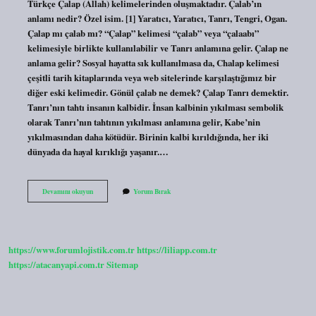
Türkçe Çalap (Allah) kelimelerinden oluşmaktadır. Çalab’ın
anlamı nedir? Özel isim. [1] Yaratıcı, Yaratıcı, Tanrı, Tengri, Ogan.
Çalap mı çalab mı? “Çalap” kelimesi “çalab” veya “çalaabı”
kelimesiyle birlikte kullanılabilir ve Tanrı anlamına gelir. Çalap ne
anlama gelir? Sosyal hayatta sık kullanılmasa da, Chalap kelimesi
çeşitli tarih kitaplarında veya web sitelerinde karşılaştığımız bir
diğer eski kelimedir. Gönül çalab ne demek? Çalap Tanrı demektir.
Tanrı’nın tahtı insanın kalbidir. İnsan kalbinin yıkılması sembolik
olarak Tanrı’nın tahtının yıkılması anlamına gelir, Kabe’nin
yıkılmasından daha kötüdür. Birinin kalbi kırıldığında, her iki
dünyada da hayal kırıklığı yaşanır.…
Calap
Devamını okuyun
Yorum Bırak
Türkçe
Ne
Demek
https://www.forumlojistik.com.tr
https://liliapp.com.tr
https://atacanyapi.com.tr
Sitemap