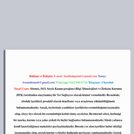
s://tulipbett.net/
Reklam ve İletişim:
E-mail:
backlinkpaneli@gmail.com
Teams:
forumhizmeti@gmail.com
Whatsapp: 0262 606 0 726
Telegram: @karabul
Yasal Uyarı:
Sitemiz, 5651 Sayılı Kanun gereğince Bilgi Teknolojileri ve İletişim Kurumu
(BTK) tarafından onaylanmış bir Yer Sağlayıcı olarak hizmet vermektedir. Bu nedenle,
sitedeki içerikleri proaktif olarak denetleme veya araştırma yükümlülüğümüz
bulunmamaktadır. Ancak, üyelerimiz yazdıkları içeriklerin sorumluluğunu taşımakta
olup, siteye üye olarak bu sorumluluğu kabul etmiş sayılırlar. Bu internet sitesi, herhangi
bir marka, kurum veya şahıs şirketi ile hiçbir bağlantısı bulunmamaktadır. Sitede yalnızca
kendi hazırladığımız makaleler paylaşılmaktadır. Burada yer alan içerikler haber niteliği
taşımamakta olup, gerçek kurum ve kişiler hakkında paylaşım yapılmamaktadır. Gerçek