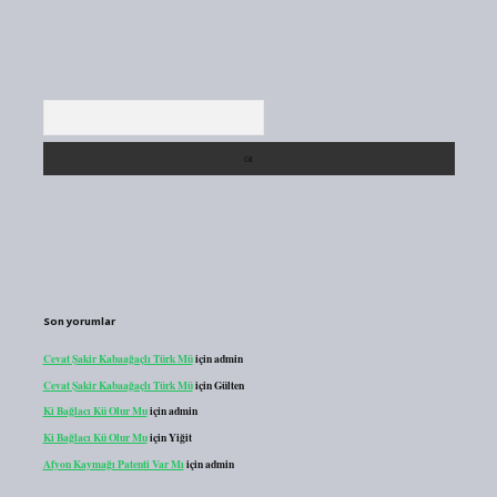
Arama
Son yorumlar
Cevat Şakir Kabaağaçlı Türk Mü
için
admin
Cevat Şakir Kabaağaçlı Türk Mü
için
Gülten
Ki Bağlacı Kü Olur Mu
için
admin
Ki Bağlacı Kü Olur Mu
için
Yiğit
Afyon Kaymağı Patenti Var Mı
için
admin