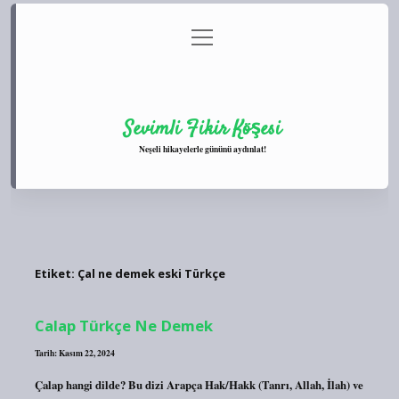
menüyü
Anasayfa
Gizlilik Politikası
Yasal Uyarı
aç
Hakkımızda
Sevimli Fikir Köşesi
Neşeli hikayelerle gününü aydınlat!
Etiket:
Çal ne demek eski Türkçe
Calap Türkçe Ne Demek
Tarih: Kasım 22, 2024
Çalap hangi dilde? Bu dizi Arapça Hak/Hakk (Tanrı, Allah, İlah) ve