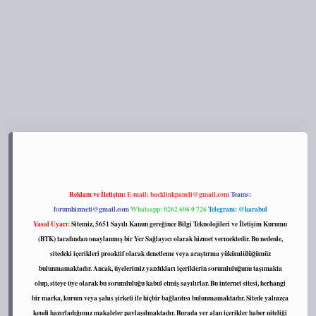
s://tulipbett.net/
Reklam ve İletişim:
E-mail:
backlinkpaneli@gmail.com
Teams:
forumhizmeti@gmail.com
Whatsapp: 0262 606 0 726
Telegram: @karabul
Yasal Uyarı:
Sitemiz, 5651 Sayılı Kanun gereğince Bilgi Teknolojileri ve İletişim Kurumu
(BTK) tarafından onaylanmış bir Yer Sağlayıcı olarak hizmet vermektedir. Bu nedenle,
sitedeki içerikleri proaktif olarak denetleme veya araştırma yükümlülüğümüz
bulunmamaktadır. Ancak, üyelerimiz yazdıkları içeriklerin sorumluluğunu taşımakta
olup, siteye üye olarak bu sorumluluğu kabul etmiş sayılırlar. Bu internet sitesi, herhangi
bir marka, kurum veya şahıs şirketi ile hiçbir bağlantısı bulunmamaktadır. Sitede yalnızca
kendi hazırladığımız makaleler paylaşılmaktadır. Burada yer alan içerikler haber niteliği