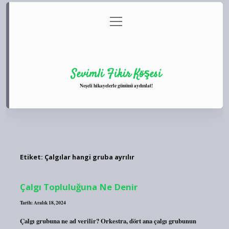
menüyü
Anasayfa
Gizlilik Politikası
Yasal Uyarı
aç
Hakkımızda
Sevimli Fikir Köşesi
Neşeli hikayelerle gününü aydınlat!
Etiket:
Çalgılar hangi gruba ayrılır
Çalgı Topluluğuna Ne Denir
Tarih: Aralık 18, 2024
Çalgı grubuna ne ad verilir? Orkestra, dört ana çalgı grubunun