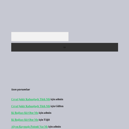
Arama
Son yorumlar
Cevat Şakir Kabaağaçlı Türk Mü
için
admin
Cevat Şakir Kabaağaçlı Türk Mü
için
Gülten
Ki Bağlacı Kü Olur Mu
için
admin
Ki Bağlacı Kü Olur Mu
için
Yiğit
Afyon Kaymağı Patenti Var Mı
için
admin