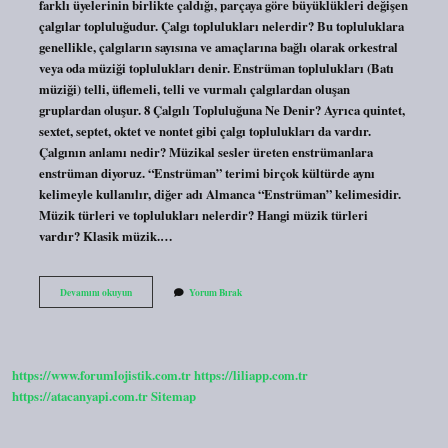
farklı üyelerinin birlikte çaldığı, parçaya göre büyüklükleri değişen
çalgılar topluluğudur. Çalgı toplulukları nelerdir? Bu topluluklara
genellikle, çalgıların sayısına ve amaçlarına bağlı olarak orkestral
veya oda müziği toplulukları denir. Enstrüman toplulukları (Batı
müziği) telli, üflemeli, telli ve vurmalı çalgılardan oluşan
gruplardan oluşur. 8 Çalgılı Topluluğuna Ne Denir? Ayrıca quintet,
sextet, septet, oktet ve nontet gibi çalgı toplulukları da vardır.
Çalgının anlamı nedir? Müzikal sesler üreten enstrümanlara
enstrüman diyoruz. “Enstrüman” terimi birçok kültürde aynı
kelimeyle kullanılır, diğer adı Almanca “Enstrüman” kelimesidir.
Müzik türleri ve toplulukları nelerdir? Hangi müzik türleri
vardır? Klasik müzik.…
Çalgı
Devamını okuyun
Yorum Bırak
Topluluğuna
Ne
Denir
https://www.forumlojistik.com.tr
https://liliapp.com.tr
https://atacanyapi.com.tr
Sitemap