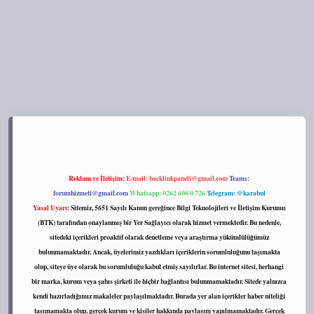
ipbett.net/
Reklam ve İletişim:
E-mail:
backlinkpaneli@gmail.com
Teams:
forumhizmeti@gmail.com
Whatsapp: 0262 606 0 726
Telegram: @karabul
Yasal Uyarı:
Sitemiz, 5651 Sayılı Kanun gereğince Bilgi Teknolojileri ve İletişim Kurumu
(BTK) tarafından onaylanmış bir Yer Sağlayıcı olarak hizmet vermektedir. Bu nedenle,
sitedeki içerikleri proaktif olarak denetleme veya araştırma yükümlülüğümüz
bulunmamaktadır. Ancak, üyelerimiz yazdıkları içeriklerin sorumluluğunu taşımakta
olup, siteye üye olarak bu sorumluluğu kabul etmiş sayılırlar. Bu internet sitesi, herhangi
bir marka, kurum veya şahıs şirketi ile hiçbir bağlantısı bulunmamaktadır. Sitede yalnızca
kendi hazırladığımız makaleler paylaşılmaktadır. Burada yer alan içerikler haber niteliği
taşımamakta olup, gerçek kurum ve kişiler hakkında paylaşım yapılmamaktadır. Gerçek