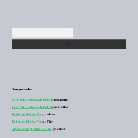
Arama
Son yorumlar
Cevat Şakir Kabaağaçlı Türk Mü
için
admin
Cevat Şakir Kabaağaçlı Türk Mü
için
Gülten
Ki Bağlacı Kü Olur Mu
için
admin
Ki Bağlacı Kü Olur Mu
için
Yiğit
Afyon Kaymağı Patenti Var Mı
için
admin