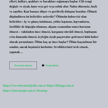
elleri, kolları, ayakları ve bacakları soğumaya başlar. Cilt rengi
değişir ve siyah, koyu veya gri veya soluk olur. Nabız düzensiz, hızlı
ve zayıftır. Kan basıncı düşer ve periferik dolaşım bozulur. Ölümü
düşündüren ön belirtiler nelerdir? Ölümün habercisi olan
belirtiler: Ay ve güneş tutulması, yıldız kayması, hayvanların,
özellikle de köpeğin uluması, akşam ezanından sonra horozun
ötmesi – vaktinden önce ötmesi, karganın sürekli ötmesi, baykuşun
evin damında ötmesi, leyleğin siyah paçavralar getirmesi kötü haber
olarak yorumlanır. Ölüm kaç ay önce başlar? Ölüm kaçınılmaz bir
sondur, ancak hepimizi korkutur. Sevdiklerinizi terk etmek,
yapmak…
Ölümü
Devamını okuyun
Yorum Bırak
Yaklaşan
Insan
Sürekli
Uyur
Mu
https://www.forumlojistik.com.tr
https://liliapp.com.tr
https://atacanyapi.com.tr
Sitemap