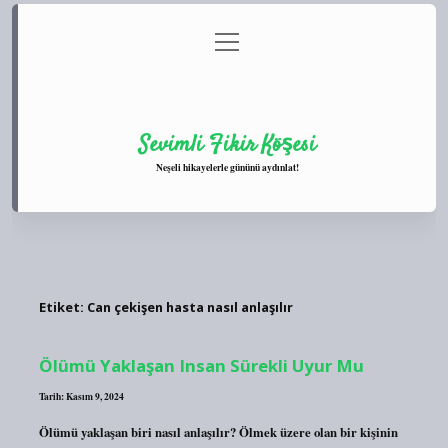
menüyü
Anasayfa
Gizlilik Politikası
Yasal Uyarı
aç
Hakkımızda
Sevimli Fikir Köşesi
Neşeli hikayelerle gününü aydınlat!
Etiket:
Can çekişen hasta nasıl anlaşılır
Ölümü Yaklaşan Insan Sürekli Uyur Mu
Tarih: Kasım 9, 2024
Ölümü yaklaşan biri nasıl anlaşılır? Ölmek üzere olan bir kişinin