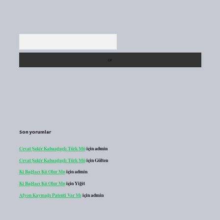
Arama
Son yorumlar
Cevat Şakir Kabaağaçlı Türk Mü
için
admin
Cevat Şakir Kabaağaçlı Türk Mü
için
Gülten
Ki Bağlacı Kü Olur Mu
için
admin
Ki Bağlacı Kü Olur Mu
için
Yiğit
Afyon Kaymağı Patenti Var Mı
için
admin