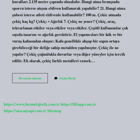
kuralları 2.135 metre çapında olmalıdır. Hangi atma branşında
sporcu isterse atışını eldiven kullanarak yapabilir? 21. Hangi atma
şubesi isterse atleti eldivenle kullanabilir? 100 m. Çekic atmada
çekiç kaç kg? Çekiç: • Ağırlık 7. Çekiç ne yener? Çekiç, araç,
tekrarlanan etkiler veya etkiler veya etkiler. Çeşitli kullanımlar çok
sayıda tasarım ve ağırlık gerektirir. El yapımcıları bir kök ve bir
vuruş kafasından oluşur; Kafa genellikle ahşap bir sapın ortaya
girebileceği bir deliğe sahip metalden yapılmıştır. Çekiç ile ne
yapılır? Çekiç çoğunlukla duvarlar veya diğer yüzeyler için tercih
edilir. Ek olarak, çekiç farklı metalleri ezmek…
Çekiç
Devamını okuyun
Yorum Bırak
Atmada
Eldiven
Kullanılır
Mı
https://www.forumlojistik.com.tr
https://liliapp.com.tr
https://atacanyapi.com.tr
Sitemap