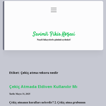
menüyü
Anasayfa
Gizlilik Politikası
Yasal Uyarı
aç
Hakkımızda
Sevimli Fikir Köşesi
Neşeli hikayelerle gününü aydınlat!
Etiket:
Çekiç atma rekoru nedir
Çekiç Atmada Eldiven Kullanılır Mı
Tarih: Mayıs 31, 2025
Çekiç atmanın kuralları nelerdir? 2. Çekiç atma grubunun