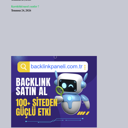
Karekökü nasıl yazılır ?
Temmuz 24, 2026