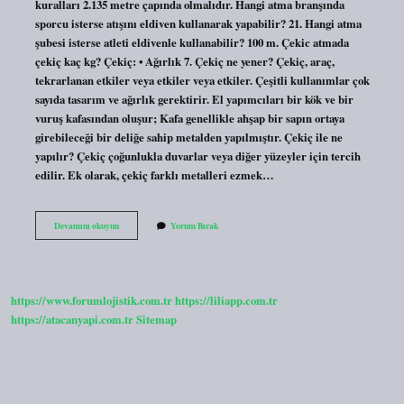
kuralları 2.135 metre çapında olmalıdır. Hangi atma branşında
sporcu isterse atışını eldiven kullanarak yapabilir? 21. Hangi atma
şubesi isterse atleti eldivenle kullanabilir? 100 m. Çekic atmada
çekiç kaç kg? Çekiç: • Ağırlık 7. Çekiç ne yener? Çekiç, araç,
tekrarlanan etkiler veya etkiler veya etkiler. Çeşitli kullanımlar çok
sayıda tasarım ve ağırlık gerektirir. El yapımcıları bir kök ve bir
vuruş kafasından oluşur; Kafa genellikle ahşap bir sapın ortaya
girebileceği bir deliğe sahip metalden yapılmıştır. Çekiç ile ne
yapılır? Çekiç çoğunlukla duvarlar veya diğer yüzeyler için tercih
edilir. Ek olarak, çekiç farklı metalleri ezmek…
Çekiç
Devamını okuyun
Yorum Bırak
Atmada
Eldiven
Kullanılır
Mı
https://www.forumlojistik.com.tr
https://liliapp.com.tr
https://atacanyapi.com.tr
Sitemap