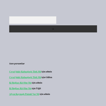
Arama
Son yorumlar
Cevat Şakir Kabaağaçlı Türk Mü
için
admin
Cevat Şakir Kabaağaçlı Türk Mü
için
Gülten
Ki Bağlacı Kü Olur Mu
için
admin
Ki Bağlacı Kü Olur Mu
için
Yiğit
Afyon Kaymağı Patenti Var Mı
için
admin