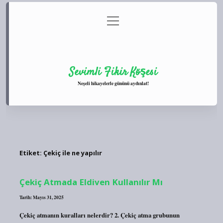
menüyü
Anasayfa
Gizlilik Politikası
Yasal Uyarı
aç
Hakkımızda
Sevimli Fikir Köşesi
Neşeli hikayelerle gününü aydınlat!
Etiket:
Çekiç ile ne yapılır
Çekiç Atmada Eldiven Kullanılır Mı
Tarih: Mayıs 31, 2025
Çekiç atmanın kuralları nelerdir? 2. Çekiç atma grubunun