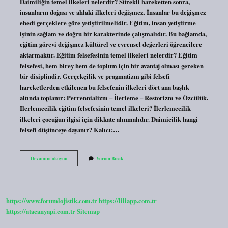
Daimiliğin temel ilkeleri nelerdir? Sürekli hareketten sonra,
insanların doğası ve ahlaki ilkeleri değişmez. İnsanlar bu değişmez
ebedi gerçeklere göre yetiştirilmelidir. Eğitim, insan yetiştirme
işinin sağlam ve doğru bir karakterinde çalışmalıdır. Bu bağlamda,
eğitim görevi değişmez kültürel ve evrensel değerleri öğrencilere
aktarmaktır. Eğitim felsefesinin temel ilkeleri nelerdir? Eğitim
felsefesi, hem birey hem de toplum için bir avantaj olması gereken
bir disiplindir. Gerçekçilik ve pragmatizm gibi felsefi
hareketlerden etkilenen bu felsefenin ilkeleri dört ana başlık
altında toplanır: Perrennializm – İlerleme – Restorizm ve Özcülük.
Ilerlemecilik eğitim felsefesinin temel ilkeleri? İlerlemecilik
ilkeleri çocuğun ilgisi için dikkate alınmalıdır. Daimicilik hangi
felsefi düşünceye dayanır? Kalıcı:…
Daimicilik
Devamını okuyun
Yorum Bırak
Eğitim
Felsefesinin
Temel
Ilkeleri
Nelerdir
https://www.forumlojistik.com.tr
https://liliapp.com.tr
https://atacanyapi.com.tr
Sitemap