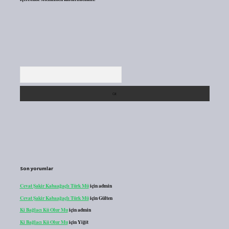
Arama
Son yorumlar
Cevat Şakir Kabaağaçlı Türk Mü
için
admin
Cevat Şakir Kabaağaçlı Türk Mü
için
Gülten
Ki Bağlacı Kü Olur Mu
için
admin
Ki Bağlacı Kü Olur Mu
için
Yiğit