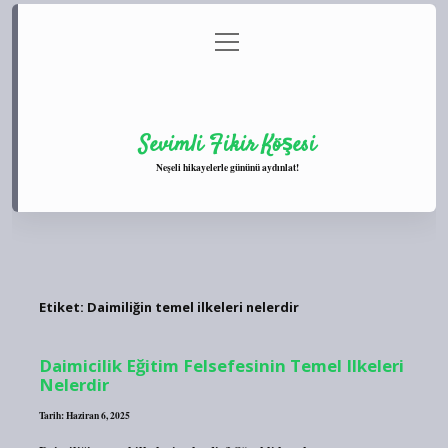
menüyü
Anasayfa
Gizlilik Politikası
Yasal Uyarı
aç
Hakkımızda
Sevimli Fikir Köşesi
Neşeli hikayelerle gününü aydınlat!
Etiket:
Daimiliğin temel ilkeleri nelerdir
Daimicilik Eğitim Felsefesinin Temel Ilkeleri
Nelerdir
Tarih: Haziran 6, 2025