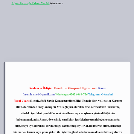
Afyon Kaymağı Patenti Var Mı
için
admin
://tulipbett.net/
Reklam ve İletişim:
E-mail:
backlinkpaneli@gmail.com
Teams:
forumhizmeti@gmail.com
Whatsapp: 0262 606 0 726
Telegram: @karabul
Yasal Uyarı:
Sitemiz, 5651 Sayılı Kanun gereğince Bilgi Teknolojileri ve İletişim Kurumu
(BTK) tarafından onaylanmış bir Yer Sağlayıcı olarak hizmet vermektedir. Bu nedenle,
sitedeki içerikleri proaktif olarak denetleme veya araştırma yükümlülüğümüz
bulunmamaktadır. Ancak, üyelerimiz yazdıkları içeriklerin sorumluluğunu taşımakta
olup, siteye üye olarak bu sorumluluğu kabul etmiş sayılırlar. Bu internet sitesi, herhangi
bir marka, kurum veya şahıs şirketi ile hiçbir bağlantısı bulunmamaktadır. Sitede yalnızca