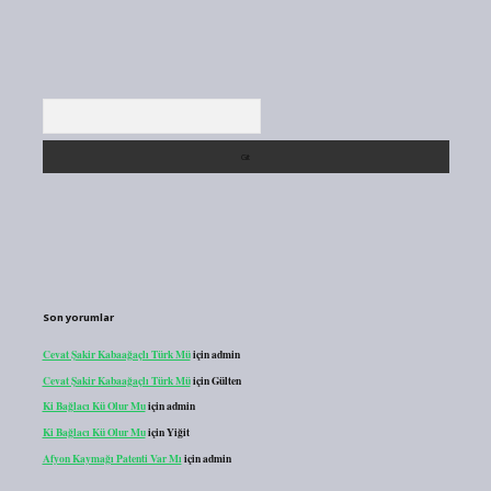
Arama
Son yorumlar
Cevat Şakir Kabaağaçlı Türk Mü
için
admin
Cevat Şakir Kabaağaçlı Türk Mü
için
Gülten
Ki Bağlacı Kü Olur Mu
için
admin
Ki Bağlacı Kü Olur Mu
için
Yiğit
Afyon Kaymağı Patenti Var Mı
için
admin