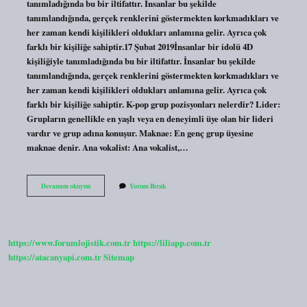
tanımladığında bu bir iltifattır. İnsanlar bu şekilde
tanımlandığında, gerçek renklerini göstermekten korkmadıkları ve
her zaman kendi kişilikleri oldukları anlamına gelir. Ayrıca çok
farklı bir kişiliğe sahiptir.17 Şubat 2019İnsanlar bir idolü 4D
kişiliğiyle tanımladığında bu bir iltifattır. İnsanlar bu şekilde
tanımlandığında, gerçek renklerini göstermekten korkmadıkları ve
her zaman kendi kişilikleri oldukları anlamına gelir. Ayrıca çok
farklı bir kişiliğe sahiptir. K-pop grup pozisyonları nelerdir? Lider:
Grupların genellikle en yaşlı veya en deneyimli üye olan bir lideri
vardır ve grup adına konuşur. Maknae: En genç grup üyesine
maknae denir. Ana vokalist: Ana vokalist,…
4D
Devamını okuyun
Yorum Bırak
Kişilik
Ne
Demek
K-
Pop
https://www.forumlojistik.com.tr
https://liliapp.com.tr
https://atacanyapi.com.tr
Sitemap