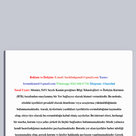
s://tulipbett.net/
Reklam ve İletişim:
E-mail:
backlinkpaneli@gmail.com
Teams:
forumhizmeti@gmail.com
Whatsapp: 0262 606 0 726
Telegram: @karabul
Yasal Uyarı:
Sitemiz, 5651 Sayılı Kanun gereğince Bilgi Teknolojileri ve İletişim Kurumu
(BTK) tarafından onaylanmış bir Yer Sağlayıcı olarak hizmet vermektedir. Bu nedenle,
sitedeki içerikleri proaktif olarak denetleme veya araştırma yükümlülüğümüz
bulunmamaktadır. Ancak, üyelerimiz yazdıkları içeriklerin sorumluluğunu taşımakta
olup, siteye üye olarak bu sorumluluğu kabul etmiş sayılırlar. Bu internet sitesi, herhangi
bir marka, kurum veya şahıs şirketi ile hiçbir bağlantısı bulunmamaktadır. Sitede yalnızca
kendi hazırladığımız makaleler paylaşılmaktadır. Burada yer alan içerikler haber niteliği
taşımamakta olup, gerçek kurum ve kişiler hakkında paylaşım yapılmamaktadır. Gerçek