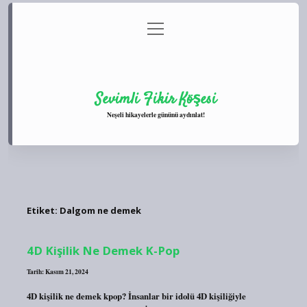
menüyü
Anasayfa
Gizlilik Politikası
Yasal Uyarı
aç
Hakkımızda
Sevimli Fikir Köşesi
Neşeli hikayelerle gününü aydınlat!
Etiket:
Dalgom ne demek
4D Kişilik Ne Demek K-Pop
Tarih: Kasım 21, 2024
4D kişilik ne demek kpop? İnsanlar bir idolü 4D kişiliğiyle