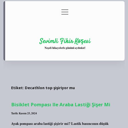
menüyü
Anasayfa
Gizlilik Politikası
Yasal Uyarı
aç
Hakkımızda
Sevimli Fikir Köşesi
Neşeli hikayelerle gününü aydınlat!
Etiket:
Decathlon top şişiriyor mu
Bisiklet Pompası Ile Araba Lastiği Şişer Mi
Tarih: Kasım 25, 2024
Ayak pompası araba lastiği şişirir mi? Lastik basıncının düşük