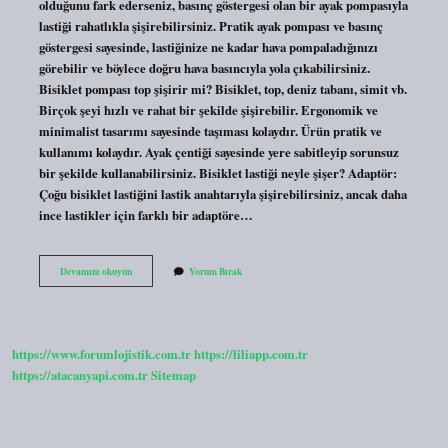
olduğunu fark ederseniz, basınç göstergesi olan bir ayak pompasıyla
lastiği rahatlıkla şişirebilirsiniz. Pratik ayak pompası ve basınç
göstergesi sayesinde, lastiğinize ne kadar hava pompaladığınızı
görebilir ve böylece doğru hava basıncıyla yola çıkabilirsiniz.
Bisiklet pompası top şişirir mi? Bisiklet, top, deniz tabanı, simit vb.
Birçok şeyi hızlı ve rahat bir şekilde şişirebilir. Ergonomik ve
minimalist tasarımı sayesinde taşıması kolaydır. Ürün pratik ve
kullanımı kolaydır. Ayak çentiği sayesinde yere sabitleyip sorunsuz
bir şekilde kullanabilirsiniz. Bisiklet lastiği neyle şişer? Adaptör:
Çoğu bisiklet lastiğini lastik anahtarıyla şişirebilirsiniz, ancak daha
ince lastikler için farklı bir adaptöre…
Bisiklet
Devamını okuyun
Yorum Bırak
Pompası
Ile
Araba
Lastiği
Şişer
https://www.forumlojistik.com.tr
https://liliapp.com.tr
Mi
https://atacanyapi.com.tr
Sitemap