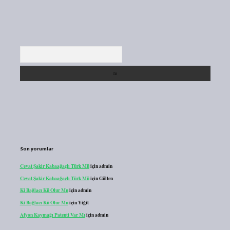
Arama
Son yorumlar
Cevat Şakir Kabaağaçlı Türk Mü
için
admin
Cevat Şakir Kabaağaçlı Türk Mü
için
Gülten
Ki Bağlacı Kü Olur Mu
için
admin
Ki Bağlacı Kü Olur Mu
için
Yiğit
Afyon Kaymağı Patenti Var Mı
için
admin