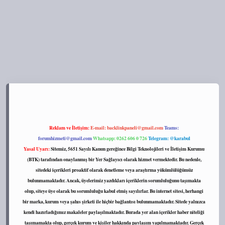
://tulipbett.net/
Reklam ve İletişim:
E-mail:
backlinkpaneli@gmail.com
Teams:
forumhizmeti@gmail.com
Whatsapp: 0262 606 0 726
Telegram: @karabul
Yasal Uyarı:
Sitemiz, 5651 Sayılı Kanun gereğince Bilgi Teknolojileri ve İletişim Kurumu
(BTK) tarafından onaylanmış bir Yer Sağlayıcı olarak hizmet vermektedir. Bu nedenle,
sitedeki içerikleri proaktif olarak denetleme veya araştırma yükümlülüğümüz
bulunmamaktadır. Ancak, üyelerimiz yazdıkları içeriklerin sorumluluğunu taşımakta
olup, siteye üye olarak bu sorumluluğu kabul etmiş sayılırlar. Bu internet sitesi, herhangi
bir marka, kurum veya şahıs şirketi ile hiçbir bağlantısı bulunmamaktadır. Sitede yalnızca
kendi hazırladığımız makaleler paylaşılmaktadır. Burada yer alan içerikler haber niteliği
taşımamakta olup, gerçek kurum ve kişiler hakkında paylaşım yapılmamaktadır. Gerçek