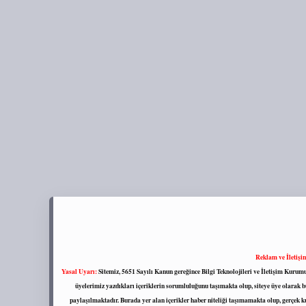
Reklam ve İletişi
Yasal Uyarı:
Sitemiz, 5651 Sayılı Kanun gereğince Bilgi Teknolojileri ve İletişim Kuru
üyelerimiz yazdıkları içeriklerin sorumluluğunu taşımakta olup, siteye üye olarak bu
paylaşılmaktadır. Burada yer alan içerikler haber niteliği taşımamakta olup, gerçek 