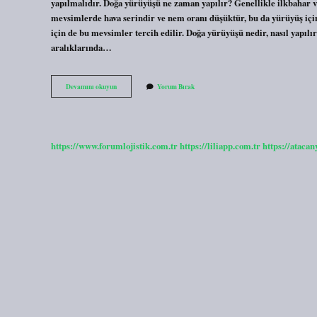
yapılmalıdır. Doğa yürüyüşü ne zaman yapılır? Genellikle ilkbahar
mevsimlerde hava serindir ve nem oranı düşüktür, bu da yürüyüş için 
için de bu mevsimler tercih edilir. Doğa yürüyüşü nedir, nasıl yapıl
aralıklarında…
Doğa
Devamını okuyun
Yorum Bırak
Yürüyüşü
Ne
Kadar
Sürer
https://www.forumlojistik.com.tr
https://liliapp.com.tr
https://atacan