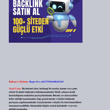
Reklam ve İletişim:
Skype: live:.cid.575569c608265c69
Yasal Uyarı:
Bu internet sitesi, herhangi bir marka, kurum veya şahıs
şirketi ile hiçbir bağlantısı bulunmamaktadır. Sitede yalnızca kendi
hazırladığımız makaleler paylaşılmaktadır. Burada yer alan içerikler
haber niteliği taşımamakta olup, gerçek kurum ve kişiler hakkında
paylaşım yapılmamaktadır. Gerçek kurum ve kişiler ile isim benzerlikleri
tamamen tesadüfidir. Sitemizdeki bilgiler taslak halindedir ve tavsiye
niteliği taşımazlar.