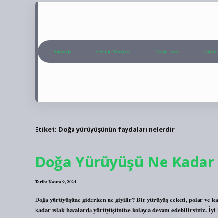
Anasayfa
Gizlilik Politikası
Yasal Uyarı
Hakkım
Etiket:
Doğa yürüyüşünün faydaları nelerdir
Doğa Yürüyüşü Ne Kadar 
Tarih: Kasım 9, 2024
Doğa yürüyüşüne giderken ne giyilir? Bir yürüyüş ceketi, polar ve k
kadar ıslak havalarda yürüyüşünüze kolayca devam edebilirsiniz. İy