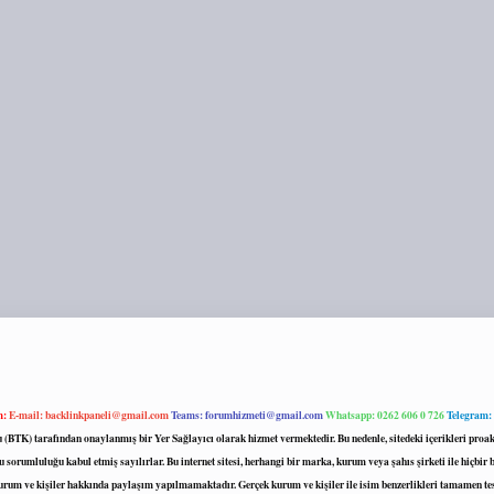
m:
E-mail:
backlinkpaneli@gmail.com
Teams:
forumhizmeti@gmail.com
Whatsapp: 0262 606 0 726
Telegram:
mu (BTK) tarafından onaylanmış bir Yer Sağlayıcı olarak hizmet vermektedir. Bu nedenle, sitedeki içerikleri 
 sorumluluğu kabul etmiş sayılırlar. Bu internet sitesi, herhangi bir marka, kurum veya şahıs şirketi ile hiçbi
kurum ve kişiler hakkında paylaşım yapılmamaktadır. Gerçek kurum ve kişiler ile isim benzerlikleri tamamen te