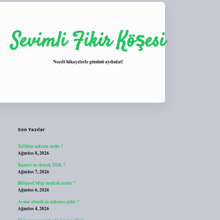
Sevimli Fikir Köşesi
Neşeli hikayelerle gününü aydınlat!
Sidebar
https://tulipbett.net/
Son Yazılar
Talihim anlamı nedir ?
Ağustos 8, 2026
Kanere ne demek TDK ?
Ağustos 7, 2026
Bilimsel bilgi mutlak mıdır ?
Ağustos 6, 2026
Avans almak ne anlama gelir ?
Ağustos 4, 2026
25 tane peygamberin ismi nedir ?