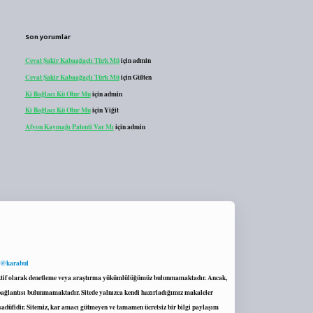
Son yorumlar
Cevat Şakir Kabaağaçlı Türk Mü
için
admin
Cevat Şakir Kabaağaçlı Türk Mü
için
Gülten
Ki Bağlacı Kü Olur Mu
için
admin
Ki Bağlacı Kü Olur Mu
için
Yiğit
Afyon Kaymağı Patenti Var Mı
için
admin
 @karabul
proaktif olarak denetleme veya araştırma yükümlülüğümüz bulunmamaktadır. Ancak,
r bağlantısı bulunmamaktadır. Sitede yalnızca kendi hazırladığımız makaleler
sadüfidir. Sitemiz, kar amacı gütmeyen ve tamamen ücretsiz bir bilgi paylaşım