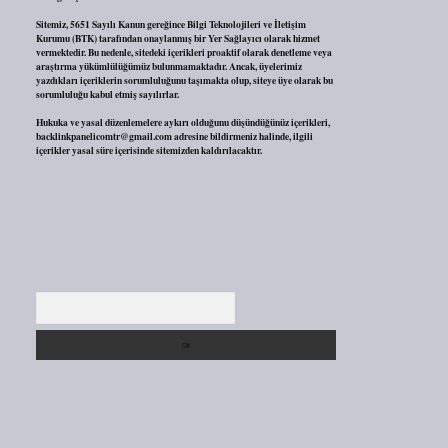
Sitemiz, 5651 Sayılı Kanun gereğince Bilgi Teknolojileri ve İletişim
Kurumu (BTK) tarafından onaylanmış bir Yer Sağlayıcı olarak hizmet
vermektedir. Bu nedenle, sitedeki içerikleri proaktif olarak denetleme veya
araştırma yükümlülüğümüz bulunmamaktadır. Ancak, üyelerimiz
yazdıkları içeriklerin sorumluluğunu taşımakta olup, siteye üye olarak bu
sorumluluğu kabul etmiş sayılırlar.
Hukuka ve yasal düzenlemelere aykırı olduğunu düşündüğünüz içerikleri,
backlinkpanelicomtr@gmail.com
adresine bildirmeniz halinde, ilgili
içerikler yasal süre içerisinde sitemizden kaldırılacaktır.
Arama