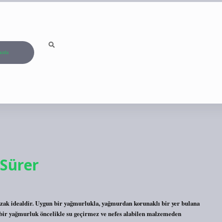
ızda
Sürer
azak idealdir. Uygun bir yağmurlukla, yağmurdan korunaklı bir yer bulana
i bir yağmurluk öncelikle su geçirmez ve nefes alabilen malzemeden