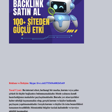
Reklam ve İletişim:
Skype: live:.cid.575569c608265c69
Yasal Uyarı:
Bu internet sitesi, herhangi bir marka, kurum veya şahıs
şirketi ile hiçbir bağlantısı bulunmamaktadır. Sitede yalnızca kendi
hazırladığımız makaleler paylaşılmaktadır. Burada yer alan içerikler
haber niteliği taşımamakta olup, gerçek kurum ve kişiler hakkında
paylaşım yapılmamaktadır. Gerçek kurum ve kişiler ile isim benzerlikleri
tamamen tesadüfidir. Sitemizdeki bilgiler taslak halindedir ve tavsiye
niteliği taşımazlar.