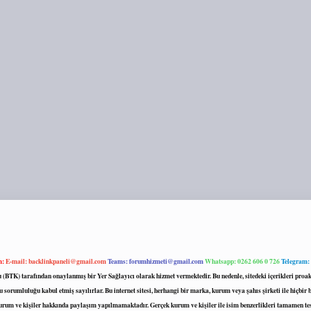
m:
E-mail:
backlinkpaneli@gmail.com
Teams:
forumhizmeti@gmail.com
Whatsapp: 0262 606 0 726
Telegram:
mu (BTK) tarafından onaylanmış bir Yer Sağlayıcı olarak hizmet vermektedir. Bu nedenle, sitedeki içerikleri 
 sorumluluğu kabul etmiş sayılırlar. Bu internet sitesi, herhangi bir marka, kurum veya şahıs şirketi ile hiçbi
kurum ve kişiler hakkında paylaşım yapılmamaktadır. Gerçek kurum ve kişiler ile isim benzerlikleri tamamen te