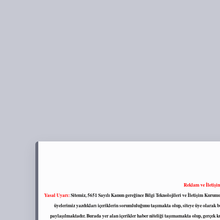
Reklam ve İletişi
Yasal Uyarı:
Sitemiz, 5651 Sayılı Kanun gereğince Bilgi Teknolojileri ve İletişim Kuru
üyelerimiz yazdıkları içeriklerin sorumluluğunu taşımakta olup, siteye üye olarak bu
paylaşılmaktadır. Burada yer alan içerikler haber niteliği taşımamakta olup, gerçek 