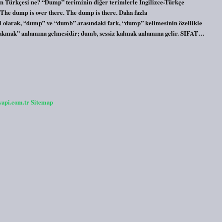
’in Türkçesi ne? “Dump” teriminin diğer terimlerle İngilizce-Türkçe
he dump is over there. The dump is there. Daha fazla
larak, “dump” ve “dumb” arasındaki fark, “dump” kelimesinin özellikle
bırakmak” anlamına gelmesidir; dumb, sessiz kalmak anlamına gelir. SIFAT…
yapi.com.tr
Sitemap