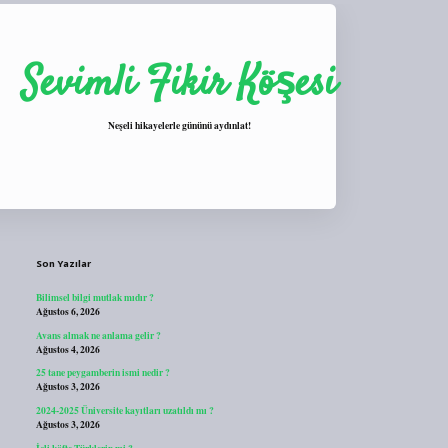
Sevimli Fikir Köşesi
Neşeli hikayelerle gününü aydınlat!
Sidebar
https://tulipbett.net/
Son Yazılar
Bilimsel bilgi mutlak mıdır ?
Ağustos 6, 2026
Avans almak ne anlama gelir ?
Ağustos 4, 2026
25 tane peygamberin ismi nedir ?
Ağustos 3, 2026
2024-2025 Üniversite kayıtları uzatıldı mı ?
Ağustos 3, 2026
İçli köfte Türklerin mi ?