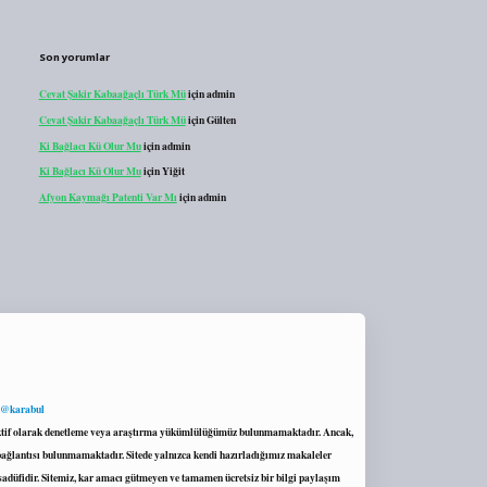
Son yorumlar
Cevat Şakir Kabaağaçlı Türk Mü
için
admin
Cevat Şakir Kabaağaçlı Türk Mü
için
Gülten
Ki Bağlacı Kü Olur Mu
için
admin
Ki Bağlacı Kü Olur Mu
için
Yiğit
Afyon Kaymağı Patenti Var Mı
için
admin
 @karabul
proaktif olarak denetleme veya araştırma yükümlülüğümüz bulunmamaktadır. Ancak,
r bağlantısı bulunmamaktadır. Sitede yalnızca kendi hazırladığımız makaleler
sadüfidir. Sitemiz, kar amacı gütmeyen ve tamamen ücretsiz bir bilgi paylaşım