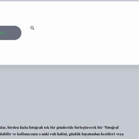
ızda
 birden fazla fotoğrafı tek bir gönderide birleştirerek bir “fotoğraf
olabilir ve kullanıcının o anki ruh halini, günlük hayatından kesitleri veya