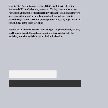
Sitemiz, 5651 Sayılı Kanun gereğince Bilgi Teknolojileri ve İletişim
Kurumu (BTK) tarafından onaylanmış bir Yer Sağlayıcı olarak hizmet
vermektedir. Bu nedenle, sitedeki içerikleri proaktif olarak denetleme veya
araştırma yükümlülüğümüz bulunmamaktadır. Ancak, üyelerimiz
yazdıkları içeriklerin sorumluluğunu taşımakta olup, siteye üye olarak bu
sorumluluğu kabul etmiş sayılırlar.
Hukuka ve yasal düzenlemelere aykırı olduğunu düşündüğünüz içerikleri,
backlinkpanelicomtr@gmail.com
adresine bildirmeniz halinde, ilgili
içerikler yasal süre içerisinde sitemizden kaldırılacaktır.
Arama