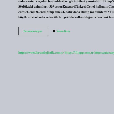
sadece estetik açıdan hoş buldukları görüntüleri yansıtabilir. Dump
Sözlükteki anlamları: 339 sonuçKategoriTürkçe1Genel kullanımÇöpT
cümleGenel2GenelDump truck42 satır daha Dump mi dumb mı? Fiil o
büyük miktarlarda ve kaotik bir şekilde kullanıldığında “serbest 
Dump
Devamını okuyun
Yorum Bırak
Mı
Ne
Demek
https://www.forumlojistik.com.tr
https://liliapp.com.tr
https://atacan