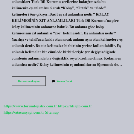
anlamlıları Türk Dil Kurumu verilerine baktığımızda bu
kelimenin eş anlamlısı olarak “Kolay”, “Ortak” ve “Sade”
kelimeleri öne çıkıyor. Basit eş zıt anlamlısı nedir? KOLAY
KELİMESİNİN ZIT ANLAMLILARI Türk Dil Kurumu’na göre
kolay kelimesinin anlamına baktık. Bu anlama göre kolay
kelimesinin zıt anlamlısı “zor” kelimesidir. Eş anlamlısı nedir?
Yazılışı ve telaffuzu farklı olan ancak anlamı aynı olan kelimelere eş
anlamlı denir. Bu tür kelimeler birbirinin yerine kullanılabilir. Eş
anlamlı kelimeler bir cümlede birbirleriyle yer değiştirdiğinde
cümlenin anlamında bir değişiklik veya bozulma olmaz. Kolayın eş
anlamlısı nedir? Kolay kelimesinin eş anlamlılarını öğrenmek de…
Basit
Devamını okuyun
Yorum Bırak
In
Es
Anlami
Nedir
https://www.forumlojistik.com.tr
https://liliapp.com.tr
https://atacanyapi.com.tr
Sitemap