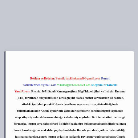
s://tulipbett.net/
Reklam ve İletişim:
E-mail:
backlinkpaneli@gmail.com
Teams:
forumhizmeti@gmail.com
Whatsapp: 0262 606 0 726
Telegram: @karabul
Yasal Uyarı:
Sitemiz, 5651 Sayılı Kanun gereğince Bilgi Teknolojileri ve İletişim Kurumu
(BTK) tarafından onaylanmış bir Yer Sağlayıcı olarak hizmet vermektedir. Bu nedenle,
sitedeki içerikleri proaktif olarak denetleme veya araştırma yükümlülüğümüz
bulunmamaktadır. Ancak, üyelerimiz yazdıkları içeriklerin sorumluluğunu taşımakta
olup, siteye üye olarak bu sorumluluğu kabul etmiş sayılırlar. Bu internet sitesi, herhangi
bir marka, kurum veya şahıs şirketi ile hiçbir bağlantısı bulunmamaktadır. Sitede yalnızca
kendi hazırladığımız makaleler paylaşılmaktadır. Burada yer alan içerikler haber niteliği
taşımamakta olup, gerçek kurum ve kişiler hakkında paylaşım yapılmamaktadır. Gerçek