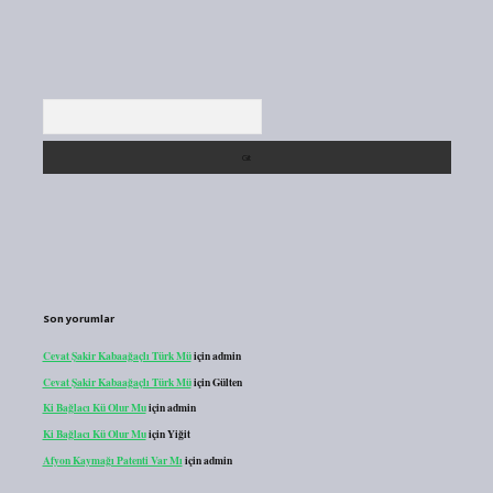
Arama
Son yorumlar
Cevat Şakir Kabaağaçlı Türk Mü
için
admin
Cevat Şakir Kabaağaçlı Türk Mü
için
Gülten
Ki Bağlacı Kü Olur Mu
için
admin
Ki Bağlacı Kü Olur Mu
için
Yiğit
Afyon Kaymağı Patenti Var Mı
için
admin