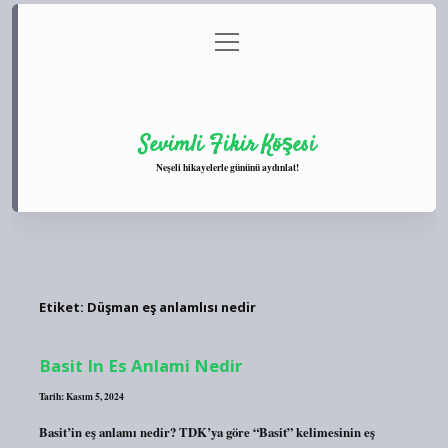
menüyü
Anasayfa
Gizlilik Politikası
Yasal Uyarı
aç
Hakkımızda
Sevimli Fikir Köşesi
Neşeli hikayelerle gününü aydınlat!
Etiket:
Düşman eş anlamlısı nedir
Basit In Es Anlami Nedir
Tarih: Kasım 5, 2024
Basit’in eş anlamı nedir? TDK’ya göre “Basit” kelimesinin eş