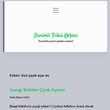
menüyü
Anasayfa
Gizlilik Politikası
Yasal Uyarı
aç
Hakkımızda
Sevimli Fikir Köşesi
Neşeli hikayelerle gününü aydınlat!
Etiket:
Dut çiçek açar mı
Hangi Bitkiler Çiçek Açmaz
Tarih: Ekim 9, 2024
Hangi bitkilerin çiçeği yoktur? Çiçeksiz bitkilere örnek olarak