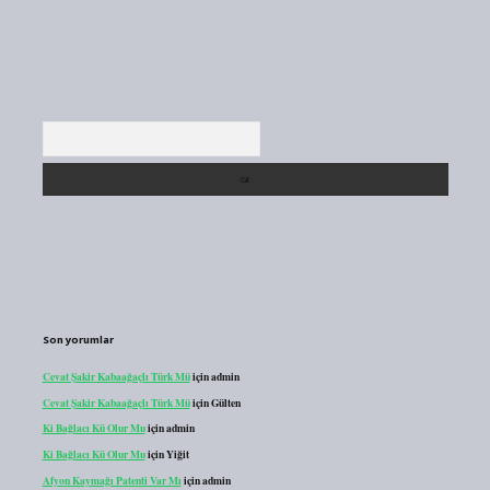
Arama
Son yorumlar
Cevat Şakir Kabaağaçlı Türk Mü
için
admin
Cevat Şakir Kabaağaçlı Türk Mü
için
Gülten
Ki Bağlacı Kü Olur Mu
için
admin
Ki Bağlacı Kü Olur Mu
için
Yiğit
Afyon Kaymağı Patenti Var Mı
için
admin