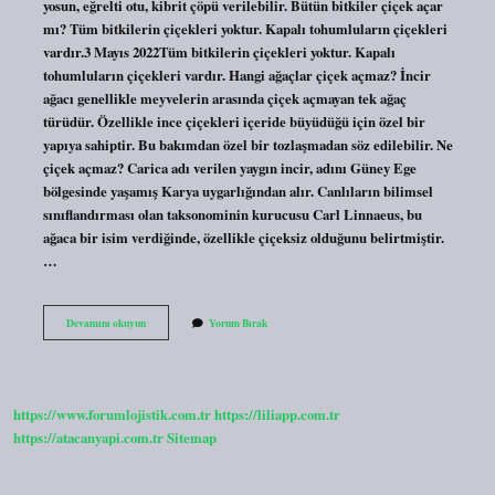
yosun, eğrelti otu, kibrit çöpü verilebilir. Bütün bitkiler çiçek açar
mı? Tüm bitkilerin çiçekleri yoktur. Kapalı tohumluların çiçekleri
vardır.3 Mayıs 2022Tüm bitkilerin çiçekleri yoktur. Kapalı
tohumluların çiçekleri vardır. Hangi ağaçlar çiçek açmaz? İncir
ağacı genellikle meyvelerin arasında çiçek açmayan tek ağaç
türüdür. Özellikle ince çiçekleri içeride büyüdüğü için özel bir
yapıya sahiptir. Bu bakımdan özel bir tozlaşmadan söz edilebilir. Ne
çiçek açmaz? Carica adı verilen yaygın incir, adını Güney Ege
bölgesinde yaşamış Karya uygarlığından alır. Canlıların bilimsel
sınıflandırması olan taksonominin kurucusu Carl Linnaeus, bu
ağaca bir isim verdiğinde, özellikle çiçeksiz olduğunu belirtmiştir.
…
Hangi
Devamını okuyun
Yorum Bırak
Bitkiler
Çiçek
Açmaz
https://www.forumlojistik.com.tr
https://liliapp.com.tr
https://atacanyapi.com.tr
Sitemap