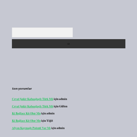
Arama
Son yorumlar
Cevat Şakir Kabaağaçlı Türk Mü
için
admin
Cevat Şakir Kabaağaçlı Türk Mü
için
Gülten
Ki Bağlacı Kü Olur Mu
için
admin
Ki Bağlacı Kü Olur Mu
için
Yiğit
Afyon Kaymağı Patenti Var Mı
için
admin