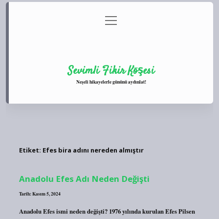
menüyü
Anasayfa
Gizlilik Politikası
Yasal Uyarı
aç
Hakkımızda
Sevimli Fikir Köşesi
Neşeli hikayelerle gününü aydınlat!
Etiket:
Efes bira adını nereden almıştır
Anadolu Efes Adı Neden Değişti
Tarih: Kasım 5, 2024
Anadolu Efes ismi neden değişti? 1976 yılında kurulan Efes Pilsen