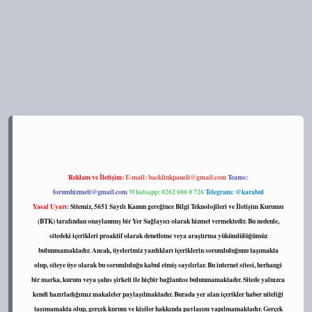
s://tulipbett.net/
Reklam ve İletişim:
E-mail:
backlinkpaneli@gmail.com
Teams:
forumhizmeti@gmail.com
Whatsapp: 0262 606 0 726
Telegram: @karabul
Yasal Uyarı:
Sitemiz, 5651 Sayılı Kanun gereğince Bilgi Teknolojileri ve İletişim Kurumu
(BTK) tarafından onaylanmış bir Yer Sağlayıcı olarak hizmet vermektedir. Bu nedenle,
sitedeki içerikleri proaktif olarak denetleme veya araştırma yükümlülüğümüz
bulunmamaktadır. Ancak, üyelerimiz yazdıkları içeriklerin sorumluluğunu taşımakta
olup, siteye üye olarak bu sorumluluğu kabul etmiş sayılırlar. Bu internet sitesi, herhangi
bir marka, kurum veya şahıs şirketi ile hiçbir bağlantısı bulunmamaktadır. Sitede yalnızca
kendi hazırladığımız makaleler paylaşılmaktadır. Burada yer alan içerikler haber niteliği
taşımamakta olup, gerçek kurum ve kişiler hakkında paylaşım yapılmamaktadır. Gerçek