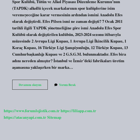
Spor Kulübü, Tütün ve Alkol Piyasası Düzenleme Kurumu’nun
(TAPDK) alkollü içecek markalarının spor kulüplerine isim
veremeyeceğine karar vermesinin ardından ismini Anadolu Efes
olarak değiştirdi. Efes Pilsen ismi ne zaman değişti? 7 Ocak 2011
tarihli ilgili TAPDK yönetmeliğine göre ismi Anadolu Efes Spor
Kulübü olarak değiştirilen kulübün, 2023-2024 sezonu itibarıyla
müzesinde 2 Avrupa Ligi Kupası, 1 Avrupa Ligi İkincilik Kupası, 1
Koraç Kupası, 16 Türkiye Ligi Şampiyonluğu, 12 Türkiye Kupası, 13
Cumhurbaşkanlığı Kupası ve 2 G.S.G.M. bulunmaktadır. Efes bira
adını nereden almıştır? İstanbul ve İzmir’deki fabrikaları üretim
aşamasına yaklaşırken bir marka…
Anadolu
Devamını okuyun
Yorum Bırak
Efes
Adı
Neden
Değişti
https://www.forumlojistik.com.tr
https://liliapp.com.tr
https://atacanyapi.com.tr
Sitemap