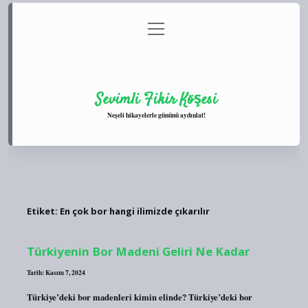
menüyü
Anasayfa
Gizlilik Politikası
Yasal Uyarı
aç
Hakkımızda
Sevimli Fikir Köşesi
Neşeli hikayelerle gününü aydınlat!
Etiket:
En çok bor hangi ilimizde çıkarılır
Türkiyenin Bor Madeni Geliri Ne Kadar
Tarih: Kasım 7, 2024
Türkiye’deki bor madenleri kimin elinde? Türkiye’deki bor