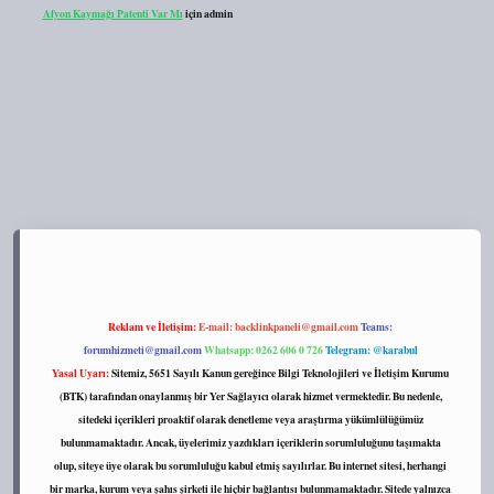
Afyon Kaymağı Patenti Var Mı
için
admin
s://tulipbett.net/
Reklam ve İletişim:
E-mail:
backlinkpaneli@gmail.com
Teams:
forumhizmeti@gmail.com
Whatsapp: 0262 606 0 726
Telegram: @karabul
Yasal Uyarı:
Sitemiz, 5651 Sayılı Kanun gereğince Bilgi Teknolojileri ve İletişim Kurumu
(BTK) tarafından onaylanmış bir Yer Sağlayıcı olarak hizmet vermektedir. Bu nedenle,
sitedeki içerikleri proaktif olarak denetleme veya araştırma yükümlülüğümüz
bulunmamaktadır. Ancak, üyelerimiz yazdıkları içeriklerin sorumluluğunu taşımakta
olup, siteye üye olarak bu sorumluluğu kabul etmiş sayılırlar. Bu internet sitesi, herhangi
bir marka, kurum veya şahıs şirketi ile hiçbir bağlantısı bulunmamaktadır. Sitede yalnızca