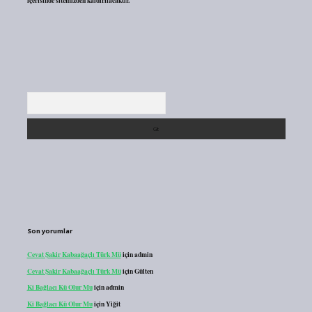
içerisinde sitemizden kaldırılacaktır.
Arama
Son yorumlar
Cevat Şakir Kabaağaçlı Türk Mü
için
admin
Cevat Şakir Kabaağaçlı Türk Mü
için
Gülten
Ki Bağlacı Kü Olur Mu
için
admin
Ki Bağlacı Kü Olur Mu
için
Yiğit