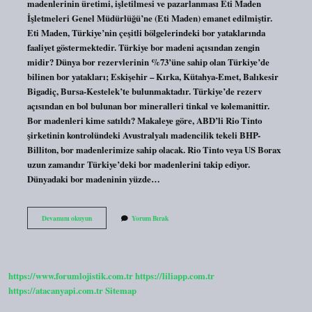
madenlerinin üretimi, işletilmesi ve pazarlanması Eti Maden
İşletmeleri Genel Müdürlüğü’ne (Eti Maden) emanet edilmiştir.
Eti Maden, Türkiye’nin çeşitli bölgelerindeki bor yataklarında
faaliyet göstermektedir. Türkiye bor madeni açısından zengin
midir? Dünya bor rezervlerinin %73’üne sahip olan Türkiye’de
bilinen bor yatakları; Eskişehir – Kırka, Kütahya-Emet, Balıkesir
Bigadiç, Bursa-Kestelek’te bulunmaktadır. Türkiye’de rezerv
açısından en bol bulunan bor mineralleri tinkal ve kolemanittir.
Bor madenleri kime satıldı? Makaleye göre, ABD’li Rio Tinto
şirketinin kontrolündeki Avustralyalı madencilik tekeli BHP-
Billiton, bor madenlerimize sahip olacak. Rio Tinto veya US Borax
uzun zamandır Türkiye’deki bor madenlerini takip ediyor.
Dünyadaki bor madeninin yüzde…
Türkiyenin
Devamını okuyun
Yorum Bırak
Bor
Madeni
Geliri
Ne
Kadar
https://www.forumlojistik.com.tr
https://liliapp.com.tr
https://atacanyapi.com.tr
Sitemap