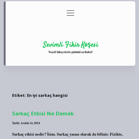
menüyü
Anasayfa
Gizlilik Politikası
Yasal Uyarı
aç
Hakkımızda
Sevimli Fikir Köşesi
Neşeli hikayelerle gününü aydınlat!
Etiket:
En iyi sarkaç hangisi
Sarkaç Etkisi Ne Demek
Tarih: Aralık 14, 2024
Sarkaç etkisi nedir? İsim. Sarkaç yasası olarak da bilinir. Fizikte,