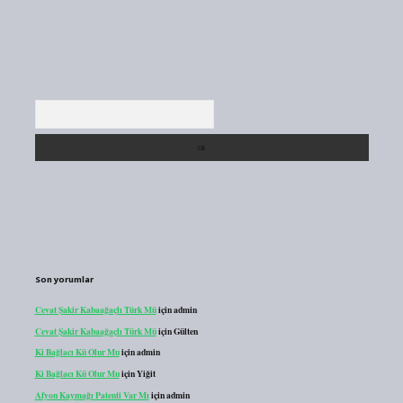
Arama
Son yorumlar
Cevat Şakir Kabaağaçlı Türk Mü
için
admin
Cevat Şakir Kabaağaçlı Türk Mü
için
Gülten
Ki Bağlacı Kü Olur Mu
için
admin
Ki Bağlacı Kü Olur Mu
için
Yiğit
Afyon Kaymağı Patenti Var Mı
için
admin