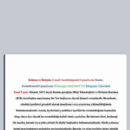
s://tulipbett.net/
Reklam ve İletişim:
E-mail:
backlinkpaneli@gmail.com
Teams:
forumhizmeti@gmail.com
Whatsapp: 0262 606 0 726
Telegram: @karabul
Yasal Uyarı:
Sitemiz, 5651 Sayılı Kanun gereğince Bilgi Teknolojileri ve İletişim Kurumu
(BTK) tarafından onaylanmış bir Yer Sağlayıcı olarak hizmet vermektedir. Bu nedenle,
sitedeki içerikleri proaktif olarak denetleme veya araştırma yükümlülüğümüz
bulunmamaktadır. Ancak, üyelerimiz yazdıkları içeriklerin sorumluluğunu taşımakta
olup, siteye üye olarak bu sorumluluğu kabul etmiş sayılırlar. Bu internet sitesi, herhangi
bir marka, kurum veya şahıs şirketi ile hiçbir bağlantısı bulunmamaktadır. Sitede yalnızca
kendi hazırladığımız makaleler paylaşılmaktadır. Burada yer alan içerikler haber niteliği